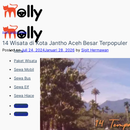
Skip
to
content
Aceh
,
Jantho
,
Wisata
14 Wisata di Kota Jantho Aceh Besar Terpopuler
Posted on
Juli 24, 2024
Januari 28, 2026
by
Sigit Hermawan
Menu
Paket Wisata
Sewa Mobil
Sewa Bus
Sewa Elf
Sewa Hiace
Hubungi
Hubungi