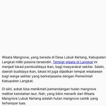
Wisata Mangrove, yang berada di Desa Lubuk Kertang, Kabupaten
Langkat miliki pesona tersendiri.
Tempat wisata di Langkat
ini
menjadi lokasi pembudidaya ikan, bagi masyarakat sekitar. Selain,
daerah budidaya ikan, lokasi ini juga dijadikan tempat wisatawan
bagi warga sekitar yang berkerjasama dengan Pemerintah
Kabupaten Langkat.
Di siini, sobat bisa menikmati pemandangan hutan mangrove
melihat keindahan laut. Nah, yang bikin menarik dari Wisata
Mangrove Lubuk Kertang adalah hutan mangrove cantik yang
terhampar luas.