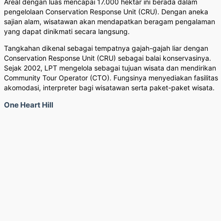
Areal dengan luas mencapai 17.000 hektar ini berada dalam
pengelolaan Conservation Response Unit (CRU). Dengan aneka
sajian alam, wisatawan akan mendapatkan beragam pengalaman
yang dapat dinikmati secara langsung.
Tangkahan dikenal sebagai tempatnya gajah-gajah liar dengan
Conservation Response Unit (CRU) sebagai balai konservasinya.
Sejak 2002, LPT mengelola sebagai tujuan wisata dan mendirikan
Community Tour Operator (CTO). Fungsinya menyediakan fasilitas
akomodasi, interpreter bagi wisatawan serta paket-paket wisata.
One Heart Hill