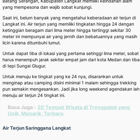
Batang Serangan, Kabupaten Langkat memiliki keindahan alam
yang mempesona dan wajib sobat kunjungi.
Saat ini, belum banyak yang mengetahui keberadaan air terjun di
Langkat ini. Air terjun yang memiliki tingkatan hingga 24 dengan
ketinggian beragam dari lima meter hingga tertinggi sekitar 30
meter ini mempunyai air yang jernih dan bebatuannya yang masih
licin karena ditumbuhi lumut.
Untuk dapat tiba di lokasi yang pertama setinggi lima meter, sobat
harus menempuh jarak sekitar empat jam dari kota Medan dan tiba
di tepi Sungai Glugur.
Untuk menuju ke tingkat yang ke 24 nya, disarankan untuk
menginap atau camping disini minimal 1 malam sehingga trekking
pun semakin mengesankan. Jadi jika long weekend agendakan lah
menuju air terjun 24 tingkat ini.
Baca Juga :
20 Tempat Wisata di Trenggalek yang
Unik, Menarik, Terbaru
Air Terjun Saringgana Langkat