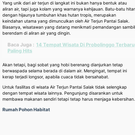
Yang unik dari air terjun di langkat ini bukan hanya bentuk atau
aliran air, tapi juga kolam yang warnanya kehijauan. Batu-batu hit
dengan hijaunya tumbuhan khas hutan tropis, merupakan
keindahan utama yang dimunculkan oleh Air Terjun Pantai Salak.
Biasanya, wisatawan yang datang menikmati pemandangan sambil
berendam di aliran air yang dingin.
Baca Juga :
14 Tempat Wisata Di Probolinggo Terbaru
Paling Hits
Akan tetapi, bagi sobat yang hobi berenang dianjurkan tetap
berwaspada selama berada di dalam air. Mengingat, tempat ini
kerap terjadi longsor, apabila cuaca tidak bersahabat.
Untuk fasilitas di wisata Air Terjun Pantai Salak tidak selengkap
dengan tempat wisata lainnya. Pengunjung disarankan untuk
membawa makanan sendiri tetapi tetap harus menjaga kebersihan.
Rumah Pohon Habitat