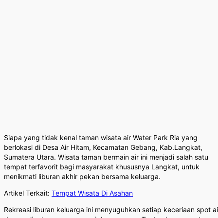
Siapa yang tidak kenal taman wisata air Water Park Ria yang
berlokasi di Desa Air Hitam, Kecamatan Gebang, Kab.Langkat,
Sumatera Utara. Wisata taman bermain air ini menjadi salah satu
tempat terfavorit bagi masyarakat khususnya Langkat, untuk
menikmati liburan akhir pekan bersama keluarga.
Artikel Terkait:
Tempat Wisata Di Asahan
Rekreasi liburan keluarga ini menyuguhkan setiap keceriaan spot ai