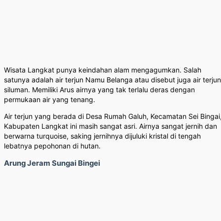
Wisata Langkat punya keindahan alam mengagumkan. Salah
satunya adalah air terjun Namu Belanga atau disebut juga air terjun
siluman. Memiliki Arus airnya yang tak terlalu deras dengan
permukaan air yang tenang.
Air terjun yang berada di Desa Rumah Galuh, Kecamatan Sei Bingai
Kabupaten Langkat ini masih sangat asri. Airnya sangat jernih dan
berwarna turquoise, saking jernihnya dijuluki kristal di tengah
lebatnya pepohonan di hutan.
Arung Jeram Sungai Bingei