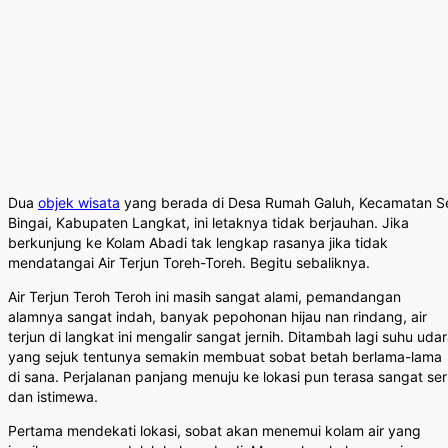
Dua
objek wisata
yang berada di Desa Rumah Galuh, Kecamatan S
Bingai, Kabupaten Langkat, ini letaknya tidak berjauhan. Jika
berkunjung ke Kolam Abadi tak lengkap rasanya jika tidak
mendatangai Air Terjun Toreh-Toreh. Begitu sebaliknya.
Air Terjun Teroh Teroh ini masih sangat alami, pemandangan
alamnya sangat indah, banyak pepohonan hijau nan rindang, air
terjun di langkat ini mengalir sangat jernih. Ditambah lagi suhu uda
yang sejuk tentunya semakin membuat sobat betah berlama-lama
di sana. Perjalanan panjang menuju ke lokasi pun terasa sangat se
dan istimewa.
Pertama mendekati lokasi, sobat akan menemui kolam air yang