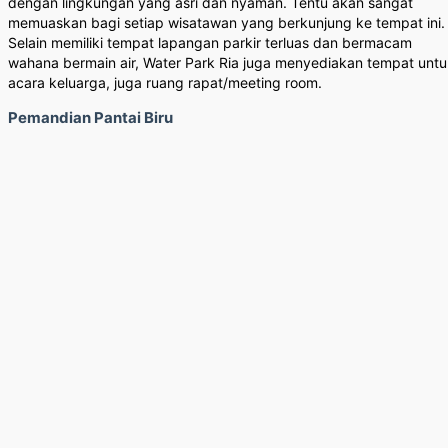
dengan lingkungan yang asri dan nyaman. Tentu akan sangat
memuaskan bagi setiap wisatawan yang berkunjung ke tempat ini.
Selain memiliki tempat lapangan parkir terluas dan bermacam
wahana bermain air, Water Park Ria juga menyediakan tempat unt
acara keluarga, juga ruang rapat/meeting room.
Pemandian Pantai Biru