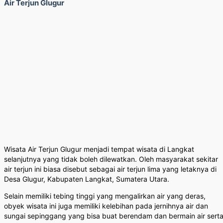
Air Terjun Glugur
Wisata Air Terjun Glugur menjadi tempat wisata di Langkat
selanjutnya yang tidak boleh dilewatkan. Oleh masyarakat sekitar
air terjun ini biasa disebut sebagai air terjun lima yang letaknya di
Desa Glugur, Kabupaten Langkat, Sumatera Utara.
Selain memiliki tebing tinggi yang mengalirkan air yang deras,
obyek wisata ini juga memiliki kelebihan pada jernihnya air dan
sungai sepinggang yang bisa buat berendam dan bermain air sert