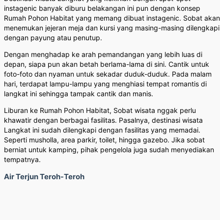
instagenic banyak diburu belakangan ini pun dengan konsep
Rumah Pohon Habitat yang memang dibuat instagenic. Sobat akan
menemukan jejeran meja dan kursi yang masing-masing dilengkapi
dengan payung atau penutup.
Dengan menghadap ke arah pemandangan yang lebih luas di
depan, siapa pun akan betah berlama-lama di sini. Cantik untuk
foto-foto dan nyaman untuk sekadar duduk-duduk. Pada malam
hari, terdapat lampu-lampu yang menghiasi tempat romantis di
langkat ini sehingga tampak cantik dan manis.
Liburan ke Rumah Pohon Habitat, Sobat wisata nggak perlu
khawatir dengan berbagai fasilitas. Pasalnya, destinasi wisata
Langkat ini sudah dilengkapi dengan fasilitas yang memadai.
Seperti musholla, area parkir, toilet, hingga gazebo. Jika sobat
berniat untuk kamping, pihak pengelola juga sudah menyediakan
tempatnya.
Air Terjun Teroh-Teroh