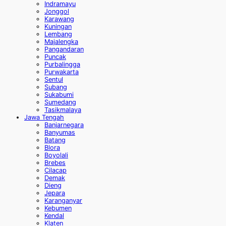
Indramayu
Jonggol
Karawang
Kuningan
Lembang
Majalengka
Pangandaran
Puncak
Purbalingga
Purwakarta
Sentul
Subang
Sukabumi
Sumedang
Tasikmalaya
Jawa Tengah
Banjarnegara
Banyumas
Batang
Blora
Boyolali
Brebes
Cilacap
Demak
Dieng
Jepara
Karanganyar
Kebumen
Kendal
Klaten