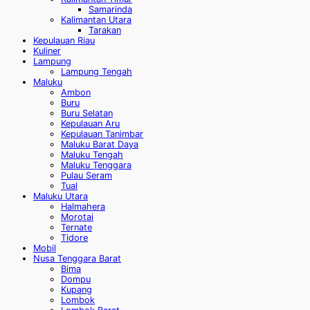
Samarinda
Kalimantan Utara
Tarakan
Kepulauan Riau
Kuliner
Lampung
Lampung Tengah
Maluku
Ambon
Buru
Buru Selatan
Kepulauan Aru
Kepulauan Tanimbar
Maluku Barat Daya
Maluku Tengah
Maluku Tenggara
Pulau Seram
Tual
Maluku Utara
Halmahera
Morotai
Ternate
Tidore
Mobil
Nusa Tenggara Barat
Bima
Dompu
Kupang
Lombok