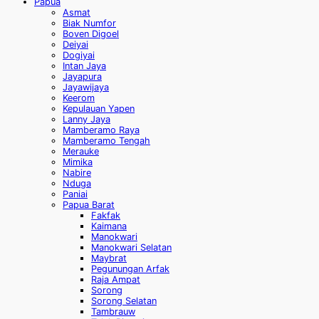
Papua
Asmat
Biak Numfor
Boven Digoel
Deiyai
Dogiyai
Intan Jaya
Jayapura
Jayawijaya
Keerom
Kepulauan Yapen
Lanny Jaya
Mamberamo Raya
Mamberamo Tengah
Merauke
Mimika
Nabire
Nduga
Paniai
Papua Barat
Fakfak
Kaimana
Manokwari
Manokwari Selatan
Maybrat
Pegunungan Arfak
Raja Ampat
Sorong
Sorong Selatan
Tambrauw