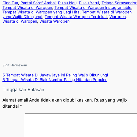
Cina Tua
,
Pantai Saraf Ambai
,
Pulau Nau
,
Pulau Yerui
,
Telaga Sarawandor
Tempat Wisata di Waropen
,
Tempat Wisata di Waropen Instagramable
,
Tempat Wisata di Waropen yang Lagi Hits
,
Tempat Wisata di Waropen
yang Wajib Dikunjungi
,
Tempat Wisata Waropen Terdekat
,
Waropen
,
Wisata di Waropen
,
Wisata Waropen
.
Sigit Hermawan
5 Tempat Wisata Di Jayawijaya ini Paling Wajib Dikunjungi
6 Tempat Wisata Di Biak Numfor Paling Hits dan Populer
Tinggalkan Balasan
Alamat email Anda tidak akan dipublikasikan.
Ruas yang wajib
ditandai
*