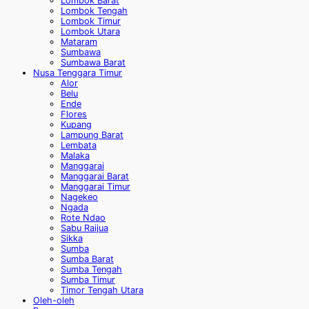
Lombok Barat
Lombok Tengah
Lombok Timur
Lombok Utara
Mataram
Sumbawa
Sumbawa Barat
Nusa Tenggara Timur
Alor
Belu
Ende
Flores
Kupang
Lampung Barat
Lembata
Malaka
Manggarai
Manggarai Barat
Manggarai Timur
Nagekeo
Ngada
Rote Ndao
Sabu Raijua
Sikka
Sumba
Sumba Barat
Sumba Tengah
Sumba Timur
Timor Tengah Utara
Oleh-oleh