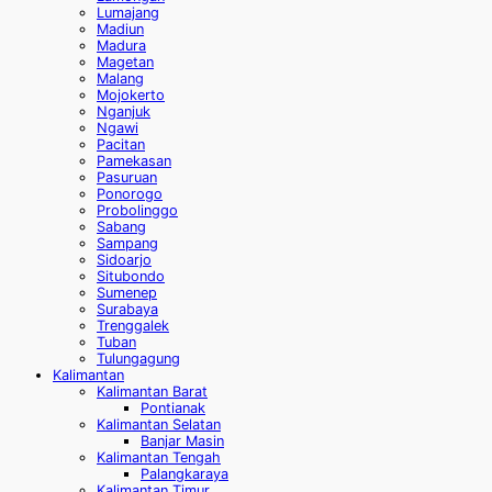
Lumajang
Madiun
Madura
Magetan
Malang
Mojokerto
Nganjuk
Ngawi
Pacitan
Pamekasan
Pasuruan
Ponorogo
Probolinggo
Sabang
Sampang
Sidoarjo
Situbondo
Sumenep
Surabaya
Trenggalek
Tuban
Tulungagung
Kalimantan
Kalimantan Barat
Pontianak
Kalimantan Selatan
Banjar Masin
Kalimantan Tengah
Palangkaraya
Kalimantan Timur