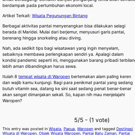
berdampak pada pertumbuhan ekonomi local.
Artikel Terkait:
Wisata Pegunungan Bintang
Berbagai aktivitas pantai menyenangkan bisa dilakukan selagi
berada di Maridei. Mulai dari berjemur, menyusuri garis pantai,
berenang hingga snorkeling atau diving.
Nah, ada sedikit tips bagi wisatawan yang ingin menyelam,
sebaiknya membawa perlengkapan sendiri ya. Apalagi dalam
kondisi pandemic seperti ini, menggunakan barang pribadi terbila
lebih aman dibandingkan harus sewa.
Itulah 8
tempat wisata di Waropen
bertemakan alam paling keren
dan wajib kamu kunjungi. Bagi para penikmat pantai yang sedang
butuh vitamin sea, datang ke sini saat sedang penat benar-benar
akan sangat dimanjakan sekali. So, kapan nih mau menjelajahi
Waropen?
5/5 - (1 vote)
This entry was posted in
Wisata
,
Papua
,
Waropen
and tagged
Destinasi
Wisata di Waropen
,
Objek Wisata Waropen
,
Pantai Batu Zaman
,
Pantai