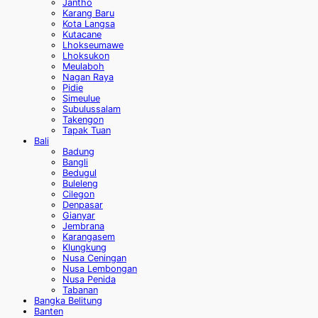
Jantho
Karang Baru
Kota Langsa
Kutacane
Lhokseumawe
Lhoksukon
Meulaboh
Nagan Raya
Pidie
Simeulue
Subulussalam
Takengon
Tapak Tuan
Bali
Badung
Bangli
Bedugul
Buleleng
Cilegon
Denpasar
Gianyar
Jembrana
Karangasem
Klungkung
Nusa Ceningan
Nusa Lembongan
Nusa Penida
Tabanan
Bangka Belitung
Banten