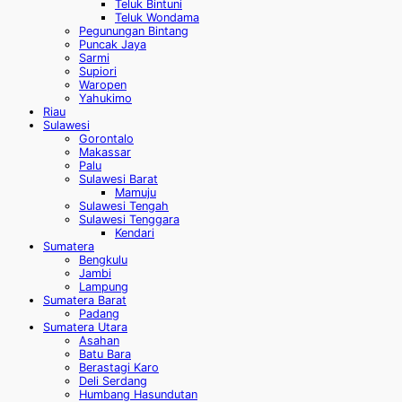
Teluk Bintuni
Teluk Wondama
Pegunungan Bintang
Puncak Jaya
Sarmi
Supiori
Waropen
Yahukimo
Riau
Sulawesi
Gorontalo
Makassar
Palu
Sulawesi Barat
Mamuju
Sulawesi Tengah
Sulawesi Tenggara
Kendari
Sumatera
Bengkulu
Jambi
Lampung
Sumatera Barat
Padang
Sumatera Utara
Asahan
Batu Bara
Berastagi Karo
Deli Serdang
Humbang Hasundutan