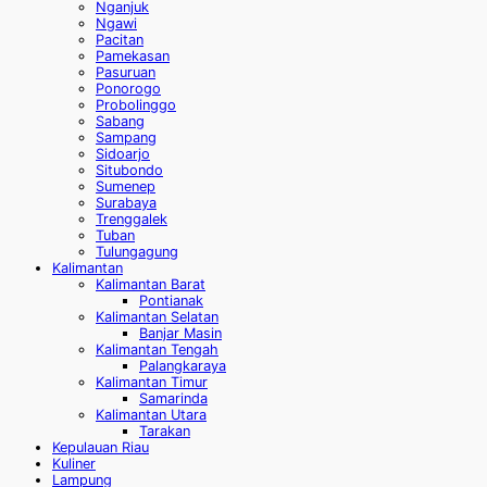
Nganjuk
Ngawi
Pacitan
Pamekasan
Pasuruan
Ponorogo
Probolinggo
Sabang
Sampang
Sidoarjo
Situbondo
Sumenep
Surabaya
Trenggalek
Tuban
Tulungagung
Kalimantan
Kalimantan Barat
Pontianak
Kalimantan Selatan
Banjar Masin
Kalimantan Tengah
Palangkaraya
Kalimantan Timur
Samarinda
Kalimantan Utara
Tarakan
Kepulauan Riau
Kuliner
Lampung