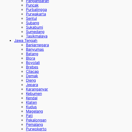
Pangandaran
Puncak
Purbalingga
Purwakarta
Sentul
Subang
Sukabumi
Sumedang
Tasikmalaya
Jawa Tengah
Banjarnegara
Banyumas
Batang
Blora
Boyolali
Brebes
Cilacap
Demak
Dieng
Jepara
Karanganyar
Kebumen
Kendal
Klaten
Kudus
Magelang
Pati
Pekalongan
Pemalang
Purwokerto