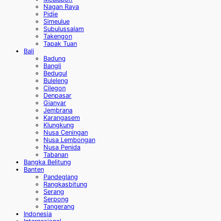
Nagan Raya
Pidie
Simeulue
Subulussalam
Takengon
Tapak Tuan
Bali
Badung
Bangli
Bedugul
Buleleng
Cilegon
Denpasar
Gianyar
Jembrana
Karangasem
Klungkung
Nusa Ceningan
Nusa Lembongan
Nusa Penida
Tabanan
Bangka Belitung
Banten
Pandeglang
Rangkasbitung
Serang
Serpong
Tangerang
Indonesia