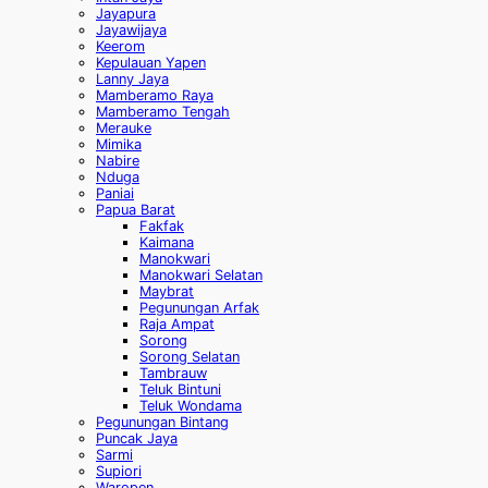
Jayapura
Jayawijaya
Keerom
Kepulauan Yapen
Lanny Jaya
Mamberamo Raya
Mamberamo Tengah
Merauke
Mimika
Nabire
Nduga
Paniai
Papua Barat
Fakfak
Kaimana
Manokwari
Manokwari Selatan
Maybrat
Pegunungan Arfak
Raja Ampat
Sorong
Sorong Selatan
Tambrauw
Teluk Bintuni
Teluk Wondama
Pegunungan Bintang
Puncak Jaya
Sarmi
Supiori
Waropen