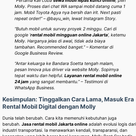
“Pertama kali coba
sewa mobil lepas kunci online
, pilih
Molly. Proses dari chat WA sampai mobil datang cuma 1
jam. Mobil Toyota Agya nya bersih dan irit. Next pasti
repeat order!” – @bayu_win, lewat Instagram Story.
“Butuh mobil untuk survey proyek 2 minggu. Cari di
google ‘
rental mobil mingguan online Jakarta
’, ketemu
Molly. Harganya jelas di awal, tidak ada biaya
tambahan. Recommended banget.” – Komentar di
Google Business Review.
“Antar keluarga ke Bandara Soetta tengah malam,
pesan Innova plus driver via website Molly. Sopirnya
tepat waktu dan helpful.
Layanan rental mobil online
24 jam
yang sangat membantu.” – Testimoni di
WhatsApp Business.
Kesimpulan: Tinggalkan Cara Lama, Masuk Era
Rental Mobil Digital dengan Molly
Dunia telah berubah. Cara kita memenuhi kebutuhan juga
berubah.
Jasa rental mobil Jakarta online
adalah evolusi logis dari
industri transportasi. Ia menawarkan kendali, transparansi, dan