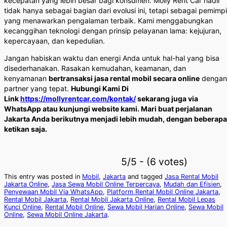
kecepatan yang lebih besar bagi konsumen. Molly Rent Car hadir
tidak hanya sebagai bagian dari evolusi ini, tetapi sebagai pemimp
yang menawarkan pengalaman terbaik. Kami menggabungkan
kecanggihan teknologi dengan prinsip pelayanan lama: kejujuran,
kepercayaan, dan kepedulian.
Jangan habiskan waktu dan energi Anda untuk hal-hal yang bisa
disederhanakan. Rasakan kemudahan, keamanan, dan
kenyamanan
bertransaksi jasa rental mobil secara online
dengan
partner yang tepat.
Hubungi Kami Di
Link
https://mollyrentcar.com/kontak/
sekarang juga via
WhatsApp atau kunjungi website kami. Mari buat perjalanan
Jakarta Anda berikutnya menjadi lebih mudah, dengan beberapa
ketikan saja.
5/5 - (6 votes)
This entry was posted in
Mobil
,
Jakarta
and tagged
Jasa Rental Mobil
Jakarta Online
,
Jasa Sewa Mobil Online Terpercaya
,
Mudah dan Efisien
,
Penyewaan Mobil Via WhatsApp
,
Platform Rental Mobil Online Jakarta
,
Rental Mobil Jakarta
,
Rental Mobil Jakarta Online
,
Rental Mobil Lepas
Kunci Online
,
Rental Mobil Online
,
Sewa Mobil Harian Online
,
Sewa Mobil
Online
,
Sewa Mobil Online Jakarta
.