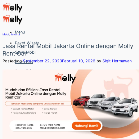
Skip
to
content
Menu
Mobil
,
Jakarta
Paket Wisata
Jasa Rental Mobil Jakarta Online dengan Molly
Rent Car
Sewa Mobil
Posted on
September 22, 2023
Februari 10, 2026
by
Sigit Hermawan
Sewa Bus
Sewa Elf
Sewa Hiace
Hubungi
Hubungi