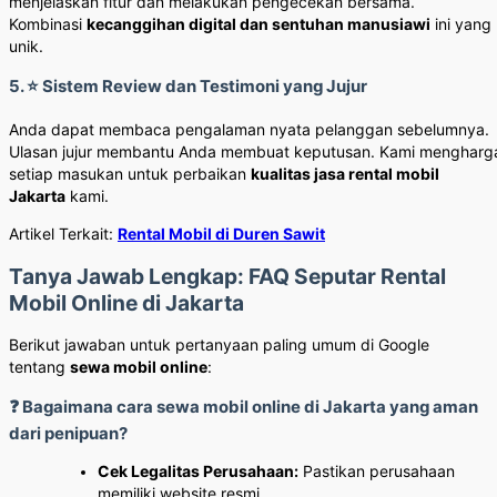
menjelaskan fitur dan melakukan pengecekan bersama.
Kombinasi
kecanggihan digital dan sentuhan manusiawi
ini yang
unik.
5. ⭐ Sistem Review dan Testimoni yang Jujur
Anda dapat membaca pengalaman nyata pelanggan sebelumnya.
Ulasan jujur membantu Anda membuat keputusan. Kami mengharg
setiap masukan untuk perbaikan
kualitas jasa rental mobil
Jakarta
kami.
Artikel Terkait:
Rental Mobil di Duren Sawit
Tanya Jawab Lengkap: FAQ Seputar Rental
Mobil Online di Jakarta
Berikut jawaban untuk pertanyaan paling umum di Google
tentang
sewa mobil online
:
❓ Bagaimana cara sewa mobil online di Jakarta yang aman
dari penipuan?
Cek Legalitas Perusahaan:
Pastikan perusahaan
memiliki website resmi