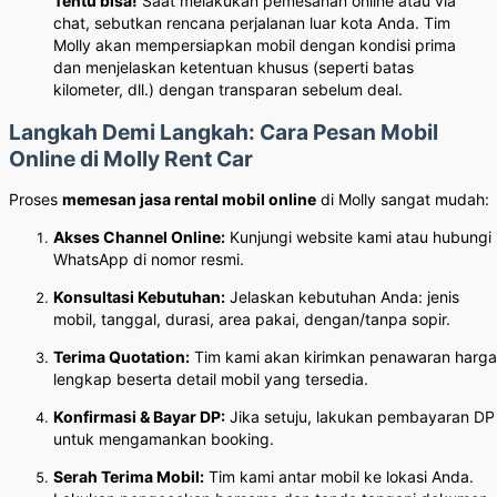
Tentu bisa!
Saat melakukan pemesanan online atau via
chat, sebutkan rencana perjalanan luar kota Anda. Tim
Molly akan mempersiapkan mobil dengan kondisi prima
dan menjelaskan ketentuan khusus (seperti batas
kilometer, dll.) dengan transparan sebelum deal.
Langkah Demi Langkah: Cara Pesan Mobil
Online di Molly Rent Car
Proses
memesan jasa rental mobil online
di Molly sangat mudah:
Akses Channel Online:
Kunjungi website kami atau hubungi
WhatsApp di nomor resmi.
Konsultasi Kebutuhan:
Jelaskan kebutuhan Anda: jenis
mobil, tanggal, durasi, area pakai, dengan/tanpa sopir.
Terima Quotation:
Tim kami akan kirimkan penawaran harga
lengkap beserta detail mobil yang tersedia.
Konfirmasi & Bayar DP:
Jika setuju, lakukan pembayaran DP
untuk mengamankan booking.
Serah Terima Mobil:
Tim kami antar mobil ke lokasi Anda.