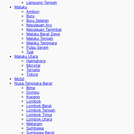
Lampung Tengah
Maluku
Ambon
Buru
Buru Selatan
Kepulauan Aru
Kepulauan Tanimbar
Maluku Barat Daya
Maluku Tengah
Maluku Tenggara
Pulau Seram
Tual
Maluku Utara
Halmahera
Morotai
Ternate
Tidore
Mobil
Nusa Tenggara Barat
Bima
Dompu
Kupang
Lombok
Lombok Barat
Lombok Tengah
Lombok Timur
Lombok Utara
Mataram
Sumbawa
Sumbawa Barat