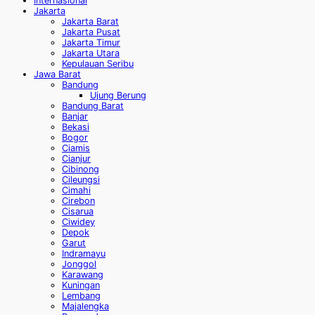
Internasional
Jakarta
Jakarta Barat
Jakarta Pusat
Jakarta Timur
Jakarta Utara
Kepulauan Seribu
Jawa Barat
Bandung
Ujung Berung
Bandung Barat
Banjar
Bekasi
Bogor
Ciamis
Cianjur
Cibinong
Cileungsi
Cimahi
Cirebon
Cisarua
Ciwidey
Depok
Garut
Indramayu
Jonggol
Karawang
Kuningan
Lembang
Majalengka