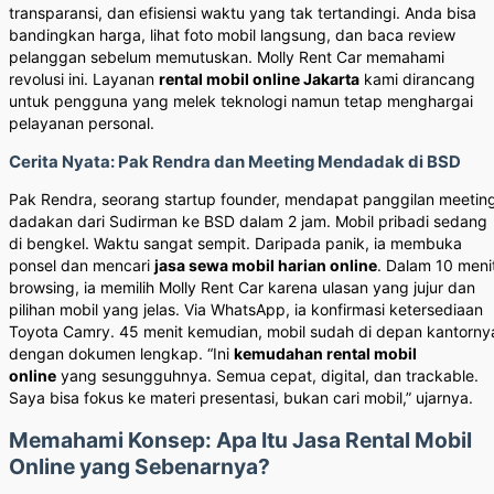
transparansi, dan efisiensi waktu yang tak tertandingi. Anda bisa
bandingkan harga, lihat foto mobil langsung, dan baca review
pelanggan sebelum memutuskan. Molly Rent Car memahami
revolusi ini. Layanan
rental mobil online Jakarta
kami dirancang
untuk pengguna yang melek teknologi namun tetap menghargai
pelayanan personal.
Cerita Nyata: Pak Rendra dan Meeting Mendadak di BSD
Pak Rendra, seorang startup founder, mendapat panggilan meetin
dadakan dari Sudirman ke BSD dalam 2 jam. Mobil pribadi sedang
di bengkel. Waktu sangat sempit. Daripada panik, ia membuka
ponsel dan mencari
jasa sewa mobil harian online
. Dalam 10 meni
browsing, ia memilih Molly Rent Car karena ulasan yang jujur dan
pilihan mobil yang jelas. Via WhatsApp, ia konfirmasi ketersediaan
Toyota Camry. 45 menit kemudian, mobil sudah di depan kantorny
dengan dokumen lengkap. “Ini
kemudahan rental mobil
online
yang sesungguhnya. Semua cepat, digital, dan trackable.
Saya bisa fokus ke materi presentasi, bukan cari mobil,” ujarnya.
Memahami Konsep: Apa Itu Jasa Rental Mobil
Online yang Sebenarnya?