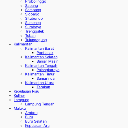
Probolinggo
Sabang
Sampang
Sidoarjo
Situbondo
Sumenep
Surabaya
Trenggalek
Tuban
Tulungagung
Kalimantan
Kalimantan Barat
Pontianak
Kalimantan Selatan
Banjar Masin
Kalimantan Tengah
Palangkaraya
Kalimantan Timur
Samarinda
Kalimantan Utara
Tarakan
Kepulauan Riau
Kuliner
Lampung
Lampung Tengah
Maluku
Ambon
Buru
Buru Selatan
Kepulauan Aru