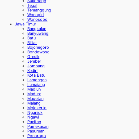
Sukoharjo
Tegal
Temanggung
Wonogiri
Wonosobo
Jawa Timur
Bangkalan
Banyuwangi
Batu
Blitar
Bojonegoro
Bondowoso
Gresik
Jember
Jombang
Kediri
Kota Batu
Lamongan
Lumajang
Madiun
Madura
Magetan
Malang
Mojokerto
Nganjuk
Ngawi
Pacitan
Pamekasan
Pasuruan
Ponorogo