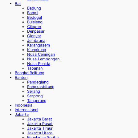
Bali
Badung
Bangli
Bedugul
Buleleng
Cilegon
Denpasar
Gianyar
Jembrana
Karangasem
Klungkung
Nusa Ceningan
Nusa Lembongan
Nusa Penida
Tabanan
Bangka Belitung
Banten
Pandeglang
Rangkasbitung
Serang
Serpong
Tangerang
Indonesia
Internasional
Jakarta
Jakarta Barat
Jakarta Pusat
Jakarta Timur
Jakarta Utara
Kepulauan Seribu