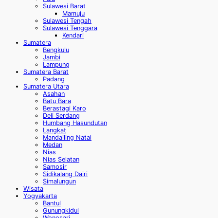
Sulawesi Barat
Mamuju
Sulawesi Tengah
Sulawesi Tenggara
Kendari
Sumatera
Bengkulu
Jambi
Lampung
Sumatera Barat
Padang
Sumatera Utara
Asahan
Batu Bara
Berastagi Karo
Deli Serdang
Humbang Hasundutan
Langkat
Mandailing Natal
Medan
Nias
Nias Selatan
Samosir
Sidikalang Dairi
Simalungun
Wisata
Yogyakarta
Bantul
Gunungkidul
Wonosari