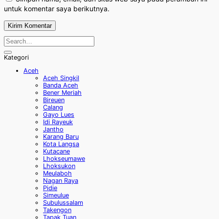
untuk komentar saya berikutnya.
Kategori
Aceh
Aceh Singkil
Banda Aceh
Bener Meriah
Bireuen
Calang
Gayo Lues
Idi Rayeuk
Jantho
Karang Baru
Kota Langsa
Kutacane
Lhokseumawe
Lhoksukon
Meulaboh
Nagan Raya
Pidie
Simeulue
Subulussalam
Takengon
Tapak Tuan