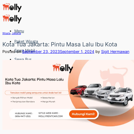
Skip
to
content
Menu
Wisata
,
Jakarta
Paket Wisata
Kota Tua Jakarta: Pintu Masa Lalu Ibu Kota
Sewa Mobil
Posted on
September 23, 2023
September 1, 2024
by
Sigit Hermawan
Sewa Bus
Sewa Elf
Sewa Hiace
Hubungi
Hubungi