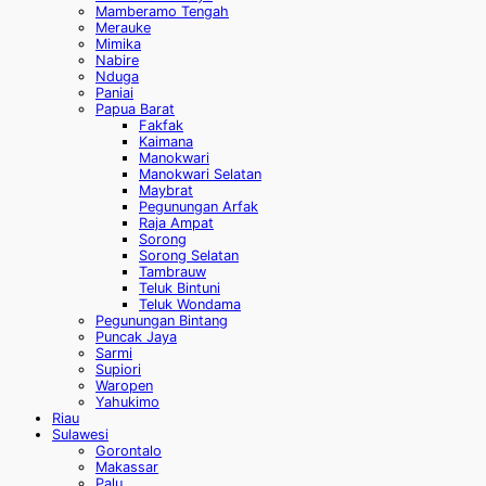
Mamberamo Tengah
Merauke
Mimika
Nabire
Nduga
Paniai
Papua Barat
Fakfak
Kaimana
Manokwari
Manokwari Selatan
Maybrat
Pegunungan Arfak
Raja Ampat
Sorong
Sorong Selatan
Tambrauw
Teluk Bintuni
Teluk Wondama
Pegunungan Bintang
Puncak Jaya
Sarmi
Supiori
Waropen
Yahukimo
Riau
Sulawesi
Gorontalo
Makassar
Palu