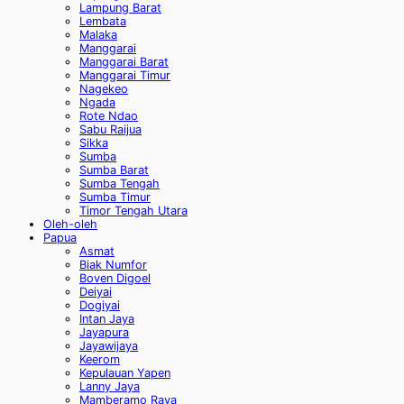
Lampung Barat
Lembata
Malaka
Manggarai
Manggarai Barat
Manggarai Timur
Nagekeo
Ngada
Rote Ndao
Sabu Raijua
Sikka
Sumba
Sumba Barat
Sumba Tengah
Sumba Timur
Timor Tengah Utara
Oleh-oleh
Papua
Asmat
Biak Numfor
Boven Digoel
Deiyai
Dogiyai
Intan Jaya
Jayapura
Jayawijaya
Keerom
Kepulauan Yapen
Lanny Jaya
Mamberamo Raya