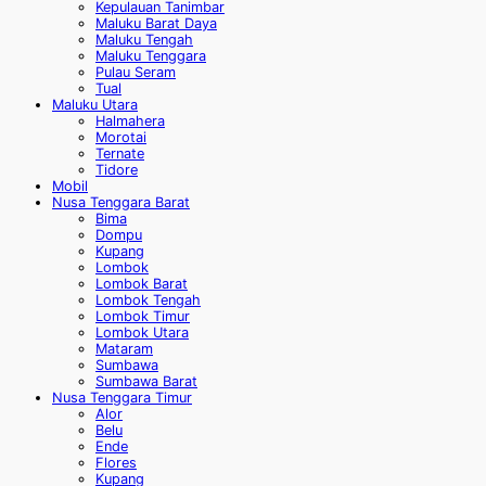
Kepulauan Tanimbar
Maluku Barat Daya
Maluku Tengah
Maluku Tenggara
Pulau Seram
Tual
Maluku Utara
Halmahera
Morotai
Ternate
Tidore
Mobil
Nusa Tenggara Barat
Bima
Dompu
Kupang
Lombok
Lombok Barat
Lombok Tengah
Lombok Timur
Lombok Utara
Mataram
Sumbawa
Sumbawa Barat
Nusa Tenggara Timur
Alor
Belu
Ende
Flores
Kupang