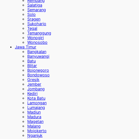
Rembang
Salatiga
Semarang
Solo
Sragen
Sukoharjo
Tegal
Temanggung
Wonogiri
Wonosobo
Jawa Timur
Bangkalan
Banyuwangi
Batu
Blitar
Bojonegoro
Bondowoso
Gresik
Jember
Jombang
Kediri
Kota Batu
Lamongan
Lumajang
Madiun
Madura
Magetan
Malang
Mojokerto
Nganjuk