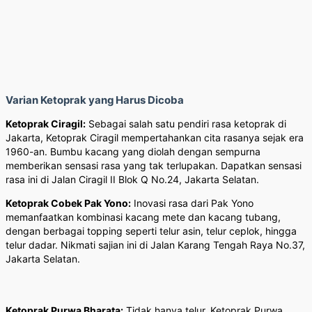
Varian Ketoprak yang Harus Dicoba
Ketoprak Ciragil:
Sebagai salah satu pendiri rasa ketoprak di
Jakarta, Ketoprak Ciragil mempertahankan cita rasanya sejak era
1960-an. Bumbu kacang yang diolah dengan sempurna
memberikan sensasi rasa yang tak terlupakan. Dapatkan sensasi
rasa ini di Jalan Ciragil II Blok Q No.24, Jakarta Selatan.
Ketoprak Cobek Pak Yono:
Inovasi rasa dari Pak Yono
memanfaatkan kombinasi kacang mete dan kacang tubang,
dengan berbagai topping seperti telur asin, telur ceplok, hingga
telur dadar. Nikmati sajian ini di Jalan Karang Tengah Raya No.37,
Jakarta Selatan.
Ketoprak Purwa Bharata:
Tidak hanya telur, Ketoprak Purwa