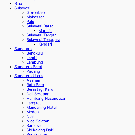
Riau
Sulawesi
Gorontalo
Makassar
Palu
Sulawesi Barat
Mamuju
Sulawesi Tengah
Sulawesi Tenggara
Kendari
Sumatera
Bengkulu
Jambi
Lampung
Sumatera Barat
Padang
Sumatera Utara
Asahan
Batu Bara
Berastagi Karo
Deli Serdang
Humbang Hasundutan
Langkat
Mandailing Natal
Medan
Nias
Nias Selatan
Samosir
Sidikalang Dairi
Simalungun