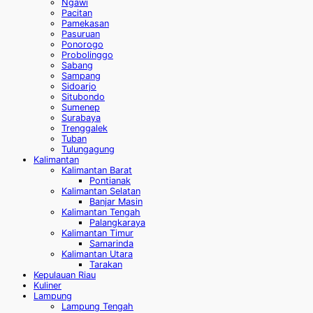
Ngawi
Pacitan
Pamekasan
Pasuruan
Ponorogo
Probolinggo
Sabang
Sampang
Sidoarjo
Situbondo
Sumenep
Surabaya
Trenggalek
Tuban
Tulungagung
Kalimantan
Kalimantan Barat
Pontianak
Kalimantan Selatan
Banjar Masin
Kalimantan Tengah
Palangkaraya
Kalimantan Timur
Samarinda
Kalimantan Utara
Tarakan
Kepulauan Riau
Kuliner
Lampung
Lampung Tengah