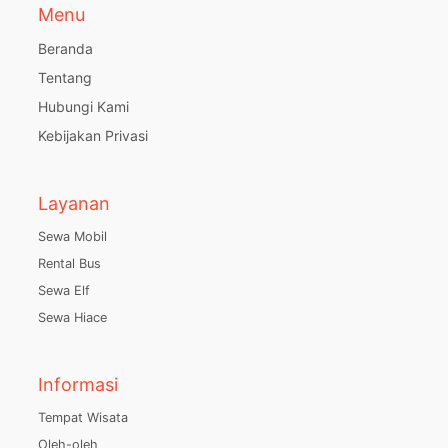
Menu
Beranda
Tentang
Hubungi Kami
Kebijakan Privasi
Layanan
Sewa Mobil
Rental Bus
Sewa Elf
Sewa Hiace
Informasi
Tempat Wisata
Oleh-oleh