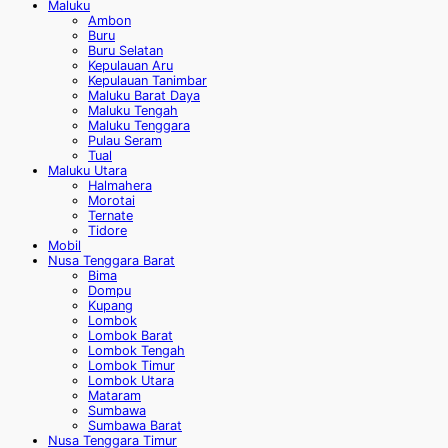
Maluku
Ambon
Buru
Buru Selatan
Kepulauan Aru
Kepulauan Tanimbar
Maluku Barat Daya
Maluku Tengah
Maluku Tenggara
Pulau Seram
Tual
Maluku Utara
Halmahera
Morotai
Ternate
Tidore
Mobil
Nusa Tenggara Barat
Bima
Dompu
Kupang
Lombok
Lombok Barat
Lombok Tengah
Lombok Timur
Lombok Utara
Mataram
Sumbawa
Sumbawa Barat
Nusa Tenggara Timur