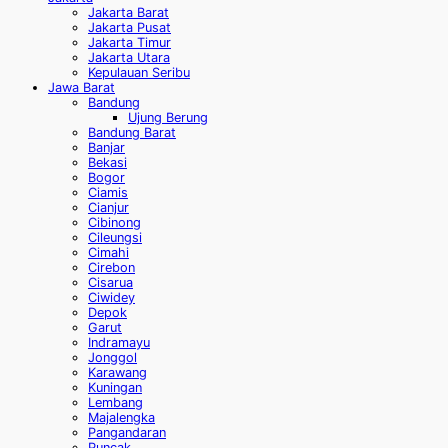
Jakarta Barat
Jakarta Pusat
Jakarta Timur
Jakarta Utara
Kepulauan Seribu
Jawa Barat
Bandung
Ujung Berung
Bandung Barat
Banjar
Bekasi
Bogor
Ciamis
Cianjur
Cibinong
Cileungsi
Cimahi
Cirebon
Cisarua
Ciwidey
Depok
Garut
Indramayu
Jonggol
Karawang
Kuningan
Lembang
Majalengka
Pangandaran
Puncak