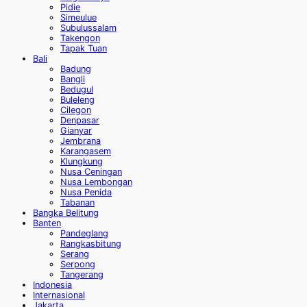
Pidie
Simeulue
Subulussalam
Takengon
Tapak Tuan
Bali
Badung
Bangli
Bedugul
Buleleng
Cilegon
Denpasar
Gianyar
Jembrana
Karangasem
Klungkung
Nusa Ceningan
Nusa Lembongan
Nusa Penida
Tabanan
Bangka Belitung
Banten
Pandeglang
Rangkasbitung
Serang
Serpong
Tangerang
Indonesia
Internasional
Jakarta