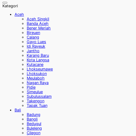
Kategori
Aceh
Aceh Singkil
Banda Aceh
Bener Meriah
Bireuen
Calang
Gayo Lues
Idi Rayeuk
Jantho
Karang Baru
Kota Langsa
Kutacane
Lhokseumawe
Lhoksukon
Meulaboh
Nagan Raya
Pidie
Simeulue
Subulussalam
Takengon
Tapak Tuan
Bali
Badung
Bangli
Bedugul
Buleleng
Cilegon