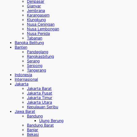
Denpasar
Gianyar
Jembrana
Karangasem
Klungkung
Nusa Ceningan
Nusa Lembongan
Nusa Penida
Tabanan
Bangka Belitung
Banten
Pandeglang
Rangkasbitung
Serang
Serpong
Tangerang
Indonesia
Internasional
Jakarta
Jakarta Barat
Jakarta Pusat
Jakarta Timur
Jakarta Utara
Kepulauan Seribu
Jawa Barat
Bandung
Ujung Berung
Bandung Barat
Banjar
Bekasi