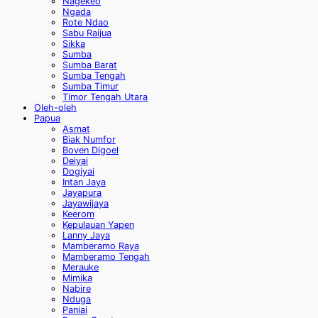
Nagekeo
Ngada
Rote Ndao
Sabu Raijua
Sikka
Sumba
Sumba Barat
Sumba Tengah
Sumba Timur
Timor Tengah Utara
Oleh-oleh
Papua
Asmat
Biak Numfor
Boven Digoel
Deiyai
Dogiyai
Intan Jaya
Jayapura
Jayawijaya
Keerom
Kepulauan Yapen
Lanny Jaya
Mamberamo Raya
Mamberamo Tengah
Merauke
Mimika
Nabire
Nduga
Paniai