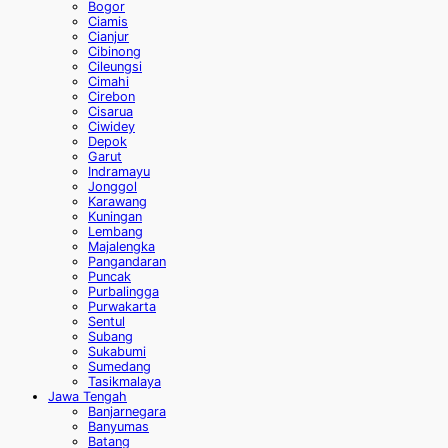
Bogor
Ciamis
Cianjur
Cibinong
Cileungsi
Cimahi
Cirebon
Cisarua
Ciwidey
Depok
Garut
Indramayu
Jonggol
Karawang
Kuningan
Lembang
Majalengka
Pangandaran
Puncak
Purbalingga
Purwakarta
Sentul
Subang
Sukabumi
Sumedang
Tasikmalaya
Jawa Tengah
Banjarnegara
Banyumas
Batang