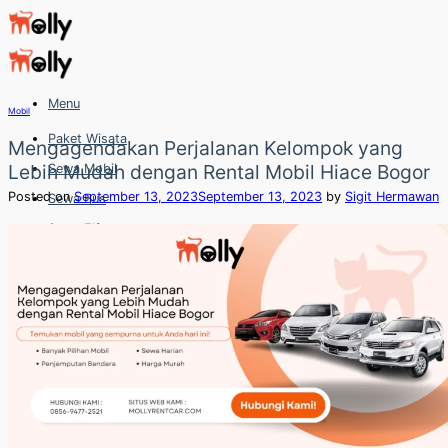
Skip
to
content
Menu
Mobil
Paket Wisata
Mengagendakan Perjalanan Kelompok yang
Lebih Mudah dengan Rental Mobil Hiace Bogor
Sewa Mobil
Posted on
September 13, 2023
September 13, 2023
by
Sigit Hermawan
Sewa Bus
Sewa Elf
Sewa Hiace
Hubungi
Hubungi