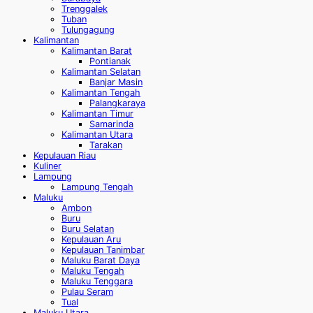
Trenggalek
Tuban
Tulungagung
Kalimantan
Kalimantan Barat
Pontianak
Kalimantan Selatan
Banjar Masin
Kalimantan Tengah
Palangkaraya
Kalimantan Timur
Samarinda
Kalimantan Utara
Tarakan
Kepulauan Riau
Kuliner
Lampung
Lampung Tengah
Maluku
Ambon
Buru
Buru Selatan
Kepulauan Aru
Kepulauan Tanimbar
Maluku Barat Daya
Maluku Tengah
Maluku Tenggara
Pulau Seram
Tual
Maluku Utara