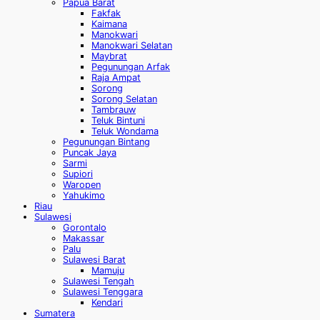
Papua Barat
Fakfak
Kaimana
Manokwari
Manokwari Selatan
Maybrat
Pegunungan Arfak
Raja Ampat
Sorong
Sorong Selatan
Tambrauw
Teluk Bintuni
Teluk Wondama
Pegunungan Bintang
Puncak Jaya
Sarmi
Supiori
Waropen
Yahukimo
Riau
Sulawesi
Gorontalo
Makassar
Palu
Sulawesi Barat
Mamuju
Sulawesi Tengah
Sulawesi Tenggara
Kendari
Sumatera