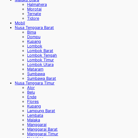
Halmahera
Morotai
Ternate
Tidore
Mobil
Nusa Tenggara Barat
Bima
Dompu
Kupang
Lombok
Lombok Barat
Lombok Tengah
Lombok Timur
Lombok Utara
Mataram
Sumbawa
Sumbawa Barat
Nusa Tenggara Timur
Alor
Belu
Ende
Flores
Kupang
Lampung Barat
Lembata
Malaka
Manggarai
Manggarai Barat
Manggarai Timur