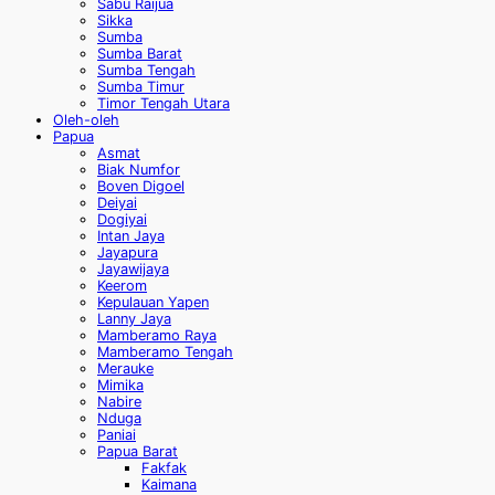
Sabu Raijua
Sikka
Sumba
Sumba Barat
Sumba Tengah
Sumba Timur
Timor Tengah Utara
Oleh-oleh
Papua
Asmat
Biak Numfor
Boven Digoel
Deiyai
Dogiyai
Intan Jaya
Jayapura
Jayawijaya
Keerom
Kepulauan Yapen
Lanny Jaya
Mamberamo Raya
Mamberamo Tengah
Merauke
Mimika
Nabire
Nduga
Paniai
Papua Barat
Fakfak
Kaimana