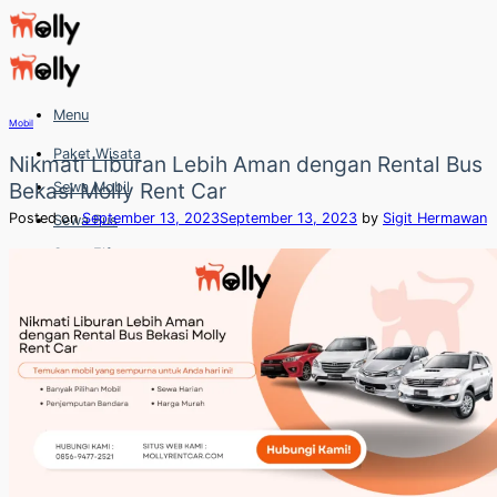
Skip
to
content
Menu
Mobil
Paket Wisata
Nikmati Liburan Lebih Aman dengan Rental Bus
Bekasi Molly Rent Car
Sewa Mobil
Posted on
September 13, 2023
September 13, 2023
by
Sigit Hermawan
Sewa Bus
Sewa Elf
Sewa Hiace
Hubungi
Hubungi