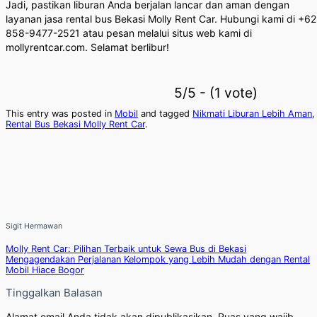
Jadi, pastikan liburan Anda berjalan lancar dan aman dengan
layanan jasa rental bus Bekasi Molly Rent Car. Hubungi kami di +62
858-9477-2521 atau pesan melalui situs web kami di
mollyrentcar.com. Selamat berlibur!
5/5 - (1 vote)
This entry was posted in
Mobil
and tagged
Nikmati Liburan Lebih Aman
,
Rental Bus Bekasi Molly Rent Car
.
Sigit Hermawan
Molly Rent Car: Pilihan Terbaik untuk Sewa Bus di Bekasi
Mengagendakan Perjalanan Kelompok yang Lebih Mudah dengan Rental
Mobil Hiace Bogor
Tinggalkan Balasan
Alamat email Anda tidak akan dipublikasikan.
Ruas yang wajib