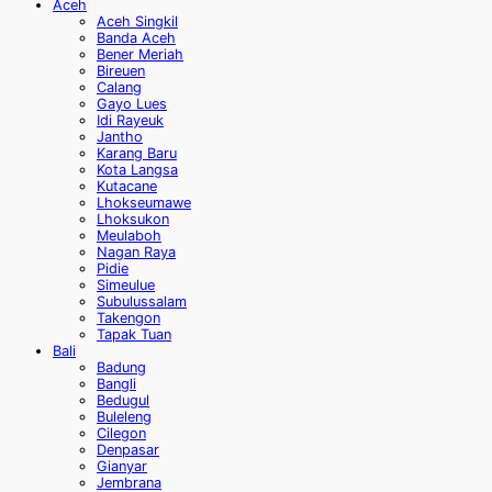
Aceh
Aceh Singkil
Banda Aceh
Bener Meriah
Bireuen
Calang
Gayo Lues
Idi Rayeuk
Jantho
Karang Baru
Kota Langsa
Kutacane
Lhokseumawe
Lhoksukon
Meulaboh
Nagan Raya
Pidie
Simeulue
Subulussalam
Takengon
Tapak Tuan
Bali
Badung
Bangli
Bedugul
Buleleng
Cilegon
Denpasar
Gianyar
Jembrana