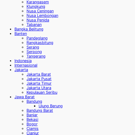
Karangasem
Klungkung
Nusa Ceningan
Nusa Lembongan
Nusa Penida
Tabanan
Bangka Belitung
Banten
Pandeglang
Rangkasbitung
Serang
Serpong
Tangerang
Indonesia
Internasional
Jakarta
Jakarta Barat
Jakarta Pusat
Jakarta Timur
Jakarta Utara
Kepulauan Seribu
Jawa Barat
Bandung
Ujung Berung
Bandung Barat
Banjar
Bekasi
Bogor
Ciamis
Cianjur