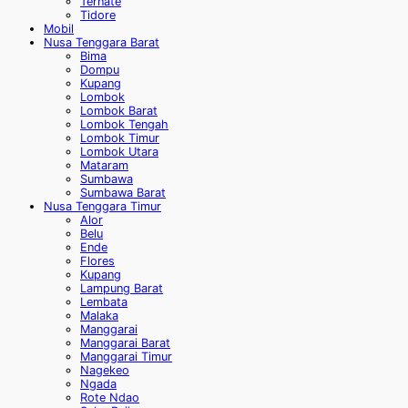
Ternate
Tidore
Mobil
Nusa Tenggara Barat
Bima
Dompu
Kupang
Lombok
Lombok Barat
Lombok Tengah
Lombok Timur
Lombok Utara
Mataram
Sumbawa
Sumbawa Barat
Nusa Tenggara Timur
Alor
Belu
Ende
Flores
Kupang
Lampung Barat
Lembata
Malaka
Manggarai
Manggarai Barat
Manggarai Timur
Nagekeo
Ngada
Rote Ndao