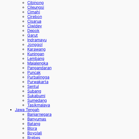
Cibinong
Cileungsi
Cimahi
Cirebon
Cisarua
Ciwidey
Depok
Garut
Indramayu
Jonggol
Karawang
Kuningan
Lembang
Majalengka
Pangandaran
Puncak
Purbalingga
Purwakarta
Sentul
Subang
Sukabumi
Sumedang
Tasikmalaya
Jawa Tengah
Banjarnegara
Banyumas
Batang
Blora
Boyolali
Brebes