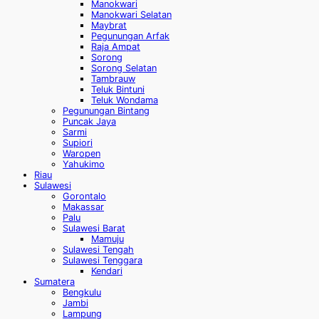
Manokwari
Manokwari Selatan
Maybrat
Pegunungan Arfak
Raja Ampat
Sorong
Sorong Selatan
Tambrauw
Teluk Bintuni
Teluk Wondama
Pegunungan Bintang
Puncak Jaya
Sarmi
Supiori
Waropen
Yahukimo
Riau
Sulawesi
Gorontalo
Makassar
Palu
Sulawesi Barat
Mamuju
Sulawesi Tengah
Sulawesi Tenggara
Kendari
Sumatera
Bengkulu
Jambi
Lampung