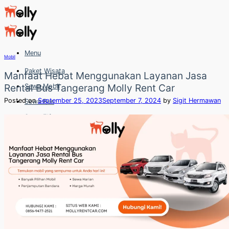
Skip
to
content
Menu
Mobil
Paket Wisata
Manfaat Hebat Menggunakan Layanan Jasa
Rental Bus Tangerang Molly Rent Car
Sewa Mobil
Posted on
September 25, 2023
September 7, 2024
by
Sigit Hermawan
Sewa Bus
Sewa Elf
Sewa Hiace
Hubungi
Hubungi