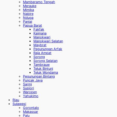
Mamberamo Tengah
Merauke
Mimika
Nabire
Nduga
Paniai
Papua Barat
Fakfak
Kaimana
Manokwari
Manokwari Selatan
Maybrat
Pegunungan Arfak
Raja Ampat
Sorong
Sorong Selatan
Tambrauw
Teluk Bintuni
Teluk Wondama
Pegunungan Bintang
Puncak Jaya
Sarmi
Supiori
Waropen
Yahukimo
Riau
Sulawesi
Gorontalo
Makassar
Palu