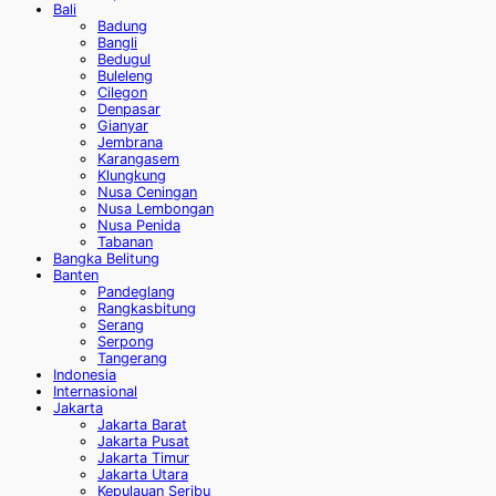
Bali
Badung
Bangli
Bedugul
Buleleng
Cilegon
Denpasar
Gianyar
Jembrana
Karangasem
Klungkung
Nusa Ceningan
Nusa Lembongan
Nusa Penida
Tabanan
Bangka Belitung
Banten
Pandeglang
Rangkasbitung
Serang
Serpong
Tangerang
Indonesia
Internasional
Jakarta
Jakarta Barat
Jakarta Pusat
Jakarta Timur
Jakarta Utara
Kepulauan Seribu