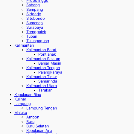
Probolinggo
Sabang
Sampang
Sidoarjo
Situbondo
Sumenep
Surabaya
Trenggalek
Tuban
Tulungagung
Kalimantan
Kalimantan Barat
Pontianak
Kalimantan Selatan
Banjar Masin
Kalimantan Tengah
Palangkaraya
Kalimantan Timur
Samarinda
Kalimantan Utara
Tarakan
Kepulauan Riau
Kuliner
Lampung
Lampung Tengah
Maluku
Ambon
Buru
Buru Selatan
Kepulauan Aru