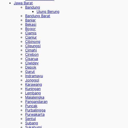
Jawa Barat
Bandung
Ujung Berung
Bandung Barat
Banjar
Bekasi
Bogor
Ciamis
Cianjur
Cibinong
Cileungsi
Cimahi
Cirebon
Cisarua
Ciwidey
Depok
Garut
Indramayu
Jonggol
Karawang
Kuningan
Lembang
Majalengka
Pangandaran
Puncak
Purbalingga
Purwakarta
Sentul
Subang
Sukabumi