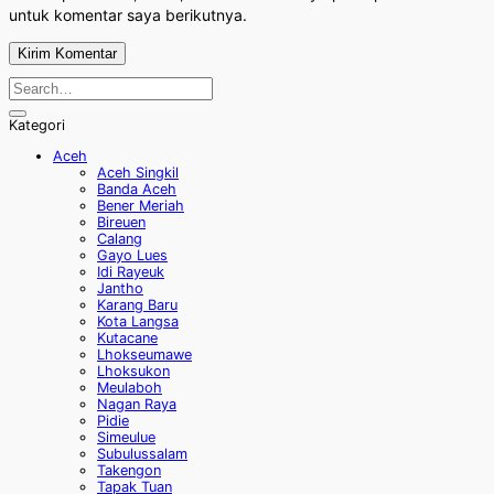
untuk komentar saya berikutnya.
Kategori
Aceh
Aceh Singkil
Banda Aceh
Bener Meriah
Bireuen
Calang
Gayo Lues
Idi Rayeuk
Jantho
Karang Baru
Kota Langsa
Kutacane
Lhokseumawe
Lhoksukon
Meulaboh
Nagan Raya
Pidie
Simeulue
Subulussalam
Takengon
Tapak Tuan