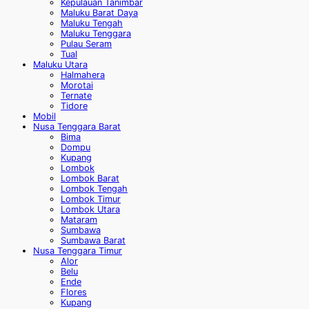
Kepulauan Tanimbar
Maluku Barat Daya
Maluku Tengah
Maluku Tenggara
Pulau Seram
Tual
Maluku Utara
Halmahera
Morotai
Ternate
Tidore
Mobil
Nusa Tenggara Barat
Bima
Dompu
Kupang
Lombok
Lombok Barat
Lombok Tengah
Lombok Timur
Lombok Utara
Mataram
Sumbawa
Sumbawa Barat
Nusa Tenggara Timur
Alor
Belu
Ende
Flores
Kupang