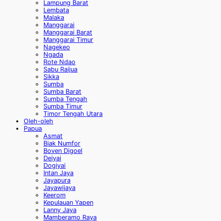
Lampung Barat
Lembata
Malaka
Manggarai
Manggarai Barat
Manggarai Timur
Nagekeo
Ngada
Rote Ndao
Sabu Raijua
Sikka
Sumba
Sumba Barat
Sumba Tengah
Sumba Timur
Timor Tengah Utara
Oleh-oleh
Papua
Asmat
Biak Numfor
Boven Digoel
Deiyai
Dogiyai
Intan Jaya
Jayapura
Jayawijaya
Keerom
Kepulauan Yapen
Lanny Jaya
Mamberamo Raya