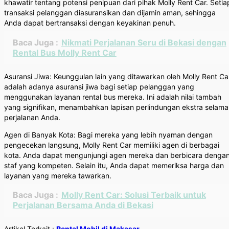
khawatir tentang potensi penipuan dari pihak Molly Rent Car. Setia
transaksi pelanggan diasuransikan dan dijamin aman, sehingga
Anda dapat bertransaksi dengan keyakinan penuh.
Baca Juga :
Nikmati Perjalanan Seru di Bekasi dengan
Rental Bus Molly Rent Car
Asuransi Jiwa: Keunggulan lain yang ditawarkan oleh Molly Rent Ca
adalah adanya asuransi jiwa bagi setiap pelanggan yang
menggunakan layanan rental bus mereka. Ini adalah nilai tambah
yang signifikan, menambahkan lapisan perlindungan ekstra selama
perjalanan Anda.
Agen di Banyak Kota: Bagi mereka yang lebih nyaman dengan
pengecekan langsung, Molly Rent Car memiliki agen di berbagai
kota. Anda dapat mengunjungi agen mereka dan berbicara denga
staf yang kompeten. Selain itu, Anda dapat memeriksa harga dan
layanan yang mereka tawarkan.
Baca Juga :
Molly Rent Car: Solusi Terbaik untuk
Perjalanan Bersama Anda di Bekasi
Artikel Terkait :
Rental Mobil di Makasar