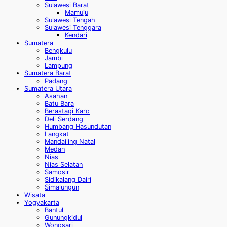
Sulawesi Barat
Mamuju
Sulawesi Tengah
Sulawesi Tenggara
Kendari
Sumatera
Bengkulu
Jambi
Lampung
Sumatera Barat
Padang
Sumatera Utara
Asahan
Batu Bara
Berastagi Karo
Deli Serdang
Humbang Hasundutan
Langkat
Mandailing Natal
Medan
Nias
Nias Selatan
Samosir
Sidikalang Dairi
Simalungun
Wisata
Yogyakarta
Bantul
Gunungkidul
Wonosari