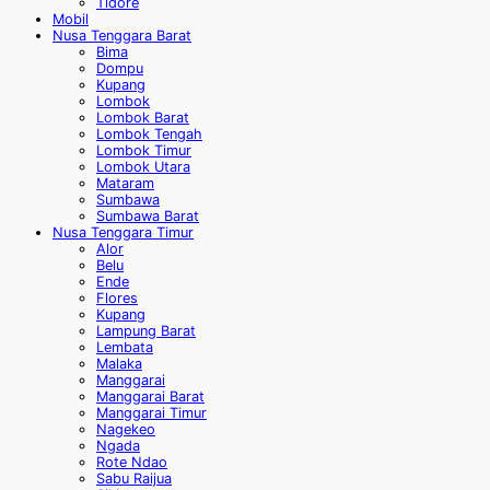
Tidore
Mobil
Nusa Tenggara Barat
Bima
Dompu
Kupang
Lombok
Lombok Barat
Lombok Tengah
Lombok Timur
Lombok Utara
Mataram
Sumbawa
Sumbawa Barat
Nusa Tenggara Timur
Alor
Belu
Ende
Flores
Kupang
Lampung Barat
Lembata
Malaka
Manggarai
Manggarai Barat
Manggarai Timur
Nagekeo
Ngada
Rote Ndao
Sabu Raijua