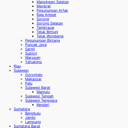
Manokwari Selatan
Maybrat
Pegunungan Arfak
Raja Ampat
Sorong
Sorong Selatan
Tambrauw
Teluk Bintuni
Teluk Wondama
Pegunungan Bintang
Puncak Jaya
Sarmi
Supiori
Waropen
Yahukimo
Riau
Sulawesi
Gorontalo
Makassar
Palu
Sulawesi Barat
Mamuju
Sulawesi Tengah
Sulawesi Tenggara
Kendari
Sumatera
Bengkulu
Jambi
Lampung
Sumatera Barat