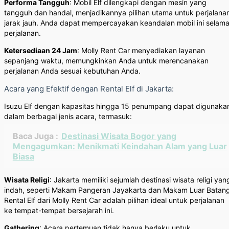
Performa Tangguh
: Mobil Elf dilengkapi dengan mesin yang
tangguh dan handal, menjadikannya pilihan utama untuk perjalana
jarak jauh. Anda dapat mempercayakan keandalan mobil ini selam
perjalanan.
Ketersediaan 24 Jam
: Molly Rent Car menyediakan layanan
sepanjang waktu, memungkinkan Anda untuk merencanakan
perjalanan Anda sesuai kebutuhan Anda.
Acara yang Efektif dengan Rental Elf di Jakarta:
Isuzu Elf dengan kapasitas hingga 15 penumpang dapat digunaka
dalam berbagai jenis acara, termasuk:
Baca Juga :
Destinasi Wisata Bogor yang
Mengagumkan: Menikmati Keindahan Alam yang Luar
Biasa
Wisata Religi
: Jakarta memiliki sejumlah destinasi wisata religi yan
indah, seperti Makam Pangeran Jayakarta dan Makam Luar Batang
Rental Elf dari Molly Rent Car adalah pilihan ideal untuk perjalanan
ke tempat-tempat bersejarah ini.
Gathering
: Acara pertemuan tidak hanya berlaku untuk