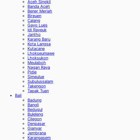
Aceh Singkil
Banda Aceh
Bener Meriah
Bireuen
Calang
Gayo Lues
Idi Rayeuk
Jantho
Karang Baru
Kota Langsa
Kutacane
Lhokseumawe
Lhoksukon
Meulaboh
Nagan Raya
Pidie
Simeulue
Subulussalam
Takengon
Tapak Tuan
Bali
Badung
Bangli
Bedugul
Buleleng
Cilegon
Denpasar
Gianyar
Jembrana
Karangasem