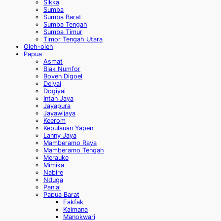
Sikka
Sumba
Sumba Barat
Sumba Tengah
Sumba Timur
Timor Tengah Utara
Oleh-oleh
Papua
Asmat
Biak Numfor
Boven Digoel
Deiyai
Dogiyai
Intan Jaya
Jayapura
Jayawijaya
Keerom
Kepulauan Yapen
Lanny Jaya
Mamberamo Raya
Mamberamo Tengah
Merauke
Mimika
Nabire
Nduga
Paniai
Papua Barat
Fakfak
Kaimana
Manokwari