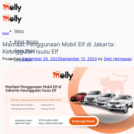
Skip
to
content
Menu
Mobil
Paket Wisata
Manfaat Penggunaan Mobil Elf di Jakarta:
Keunggulan Isuzu Elf
Sewa Mobil
Posted on
September 26, 2023
September 13, 2024
by
Sigit Hermawan
Sewa Bus
Sewa Elf
Sewa Hiace
Hubungi
Hubungi