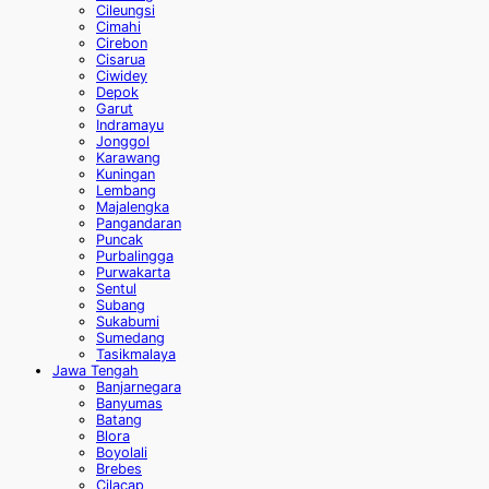
Cileungsi
Cimahi
Cirebon
Cisarua
Ciwidey
Depok
Garut
Indramayu
Jonggol
Karawang
Kuningan
Lembang
Majalengka
Pangandaran
Puncak
Purbalingga
Purwakarta
Sentul
Subang
Sukabumi
Sumedang
Tasikmalaya
Jawa Tengah
Banjarnegara
Banyumas
Batang
Blora
Boyolali
Brebes
Cilacap