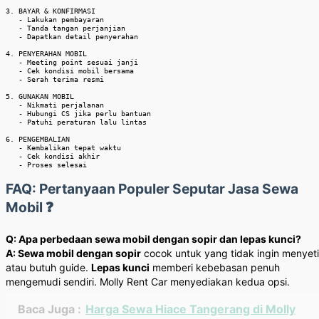
3. BAYAR & KONFIRMASI

   - Lakukan pembayaran

   - Tanda tangan perjanjian

   - Dapatkan detail penyerahan

4. PENYERAHAN MOBIL

   - Meeting point sesuai janji

   - Cek kondisi mobil bersama

   - Serah terima resmi

5. GUNAKAN MOBIL

   - Nikmati perjalanan

   - Hubungi CS jika perlu bantuan

   - Patuhi peraturan lalu lintas

6. PENGEMBALIAN

   - Kembalikan tepat waktu

   - Cek kondisi akhir

   - Proses selesai
FAQ: Pertanyaan Populer Seputar Jasa Sewa
Mobil ❓
Q: Apa perbedaan sewa mobil dengan sopir dan lepas kunci?
A: Sewa mobil dengan sopir
cocok untuk yang tidak ingin menyeti
atau butuh guide.
Lepas kunci
memberi kebebasan penuh
mengemudi sendiri. Molly Rent Car menyediakan kedua opsi.
Baca Juga :
Harga Sewa Hiace Tangerang di Molly