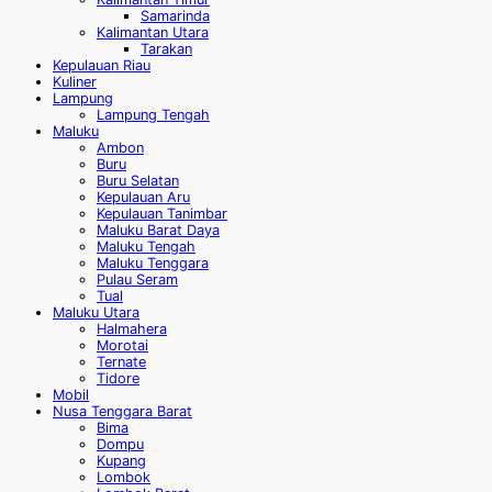
Samarinda
Kalimantan Utara
Tarakan
Kepulauan Riau
Kuliner
Lampung
Lampung Tengah
Maluku
Ambon
Buru
Buru Selatan
Kepulauan Aru
Kepulauan Tanimbar
Maluku Barat Daya
Maluku Tengah
Maluku Tenggara
Pulau Seram
Tual
Maluku Utara
Halmahera
Morotai
Ternate
Tidore
Mobil
Nusa Tenggara Barat
Bima
Dompu
Kupang
Lombok