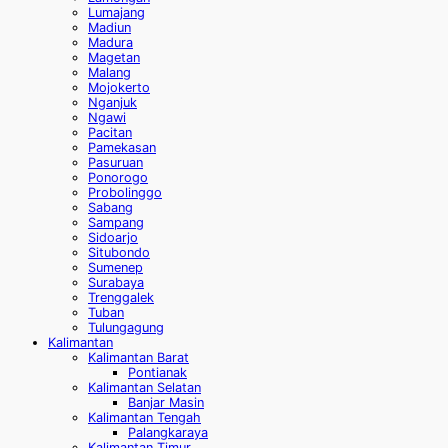
Lumajang
Madiun
Madura
Magetan
Malang
Mojokerto
Nganjuk
Ngawi
Pacitan
Pamekasan
Pasuruan
Ponorogo
Probolinggo
Sabang
Sampang
Sidoarjo
Situbondo
Sumenep
Surabaya
Trenggalek
Tuban
Tulungagung
Kalimantan
Kalimantan Barat
Pontianak
Kalimantan Selatan
Banjar Masin
Kalimantan Tengah
Palangkaraya
Kalimantan Timur