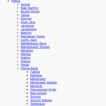
Papua
Asmat
Biak Numfor
Boven Digoel
Deiyai
Dogiyai
Intan Jaya
Jayapura
Jayawijaya
Keerom
Kepulauan Yapen
Lanny Jaya
Mamberamo Raya
Mamberamo Tengah
Merauke
Mimika
Nabire
Nduga
Paniai
Papua Barat
Fakfak
Kaimana
Manokwari
Manokwari Selatan
Maybrat
Pegunungan Arfak
Raja Ampat
Sorong
Sorong Selatan
Tambrauw