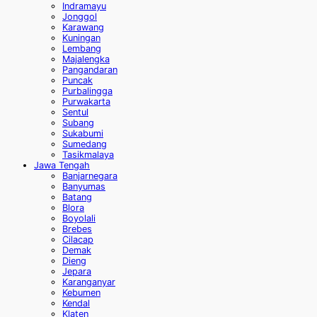
Indramayu
Jonggol
Karawang
Kuningan
Lembang
Majalengka
Pangandaran
Puncak
Purbalingga
Purwakarta
Sentul
Subang
Sukabumi
Sumedang
Tasikmalaya
Jawa Tengah
Banjarnegara
Banyumas
Batang
Blora
Boyolali
Brebes
Cilacap
Demak
Dieng
Jepara
Karanganyar
Kebumen
Kendal
Klaten