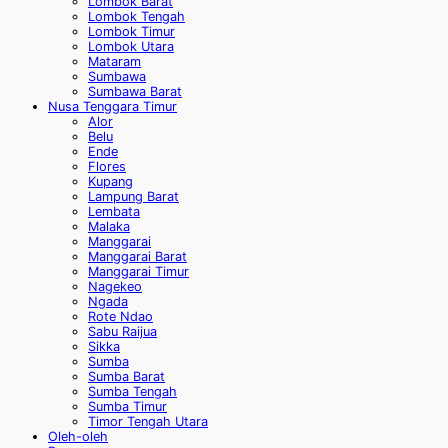
Lombok Barat
Lombok Tengah
Lombok Timur
Lombok Utara
Mataram
Sumbawa
Sumbawa Barat
Nusa Tenggara Timur
Alor
Belu
Ende
Flores
Kupang
Lampung Barat
Lembata
Malaka
Manggarai
Manggarai Barat
Manggarai Timur
Nagekeo
Ngada
Rote Ndao
Sabu Raijua
Sikka
Sumba
Sumba Barat
Sumba Tengah
Sumba Timur
Timor Tengah Utara
Oleh-oleh