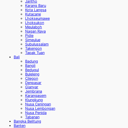
Jantho
Karang Baru
Kota Langsa
Kutacane
Lhokseumawe
Lhoksukon
Meulaboh
Nagan Raya
Pidie
Simeulue
Subulussalam
Takengon
Tapak Tuan
Bali
Badung
Bangli
Bedugul
Buleleng
Cilegon
Denpasar
Gianyar
Jembrana
Karangasem
Klungkung
Nusa Ceningan
Nusa Lembongan
Nusa Penida
Tabanan
Bangka Belitung
Banten