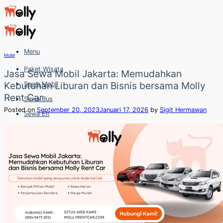
Skip
to
content
Menu
Mobil
Paket Wisata
Jasa Sewa Mobil Jakarta: Memudahkan
Kebutuhan Liburan dan Bisnis bersama Molly
Sewa Mobil
Rent Car
Sewa Bus
Posted on
September 20, 2023
Januari 17, 2026
by
Sigit Hermawan
Sewa Elf
Sewa Hiace
Hubungi
Hubungi