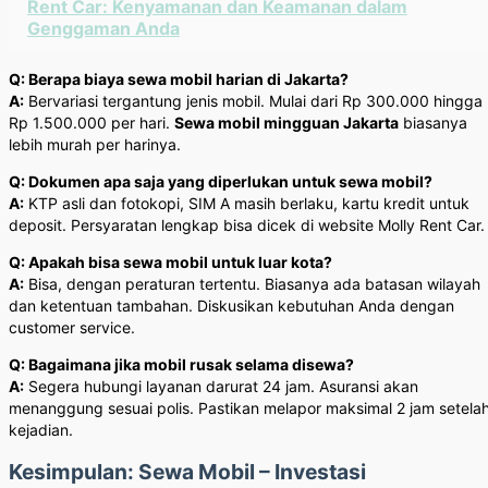
Rent Car: Kenyamanan dan Keamanan dalam
Genggaman Anda
Q: Berapa biaya sewa mobil harian di Jakarta?
A:
Bervariasi tergantung jenis mobil. Mulai dari Rp 300.000 hingga
Rp 1.500.000 per hari.
Sewa mobil mingguan Jakarta
biasanya
lebih murah per harinya.
Q: Dokumen apa saja yang diperlukan untuk sewa mobil?
A:
KTP asli dan fotokopi, SIM A masih berlaku, kartu kredit untuk
deposit. Persyaratan lengkap bisa dicek di website Molly Rent Car.
Q: Apakah bisa sewa mobil untuk luar kota?
A:
Bisa, dengan peraturan tertentu. Biasanya ada batasan wilayah
dan ketentuan tambahan. Diskusikan kebutuhan Anda dengan
customer service.
Q: Bagaimana jika mobil rusak selama disewa?
A:
Segera hubungi layanan darurat 24 jam. Asuransi akan
menanggung sesuai polis. Pastikan melapor maksimal 2 jam setela
kejadian.
Kesimpulan: Sewa Mobil – Investasi