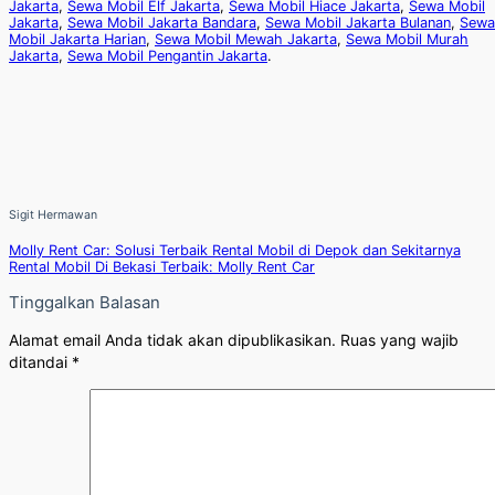
Jakarta
,
Sewa Mobil Elf Jakarta
,
Sewa Mobil Hiace Jakarta
,
Sewa Mobil
Jakarta
,
Sewa Mobil Jakarta Bandara
,
Sewa Mobil Jakarta Bulanan
,
Sewa
Mobil Jakarta Harian
,
Sewa Mobil Mewah Jakarta
,
Sewa Mobil Murah
Jakarta
,
Sewa Mobil Pengantin Jakarta
.
Sigit Hermawan
Molly Rent Car: Solusi Terbaik Rental Mobil di Depok dan Sekitarnya
Rental Mobil Di Bekasi Terbaik: Molly Rent Car
Tinggalkan Balasan
Alamat email Anda tidak akan dipublikasikan.
Ruas yang wajib
ditandai
*