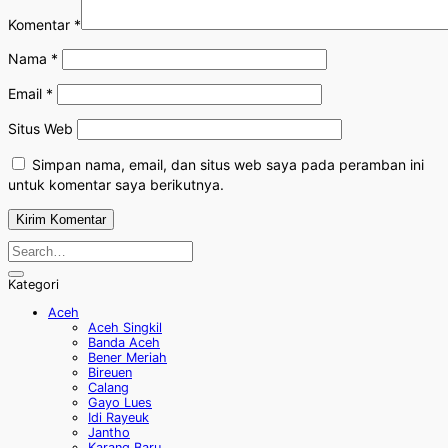
Komentar
*
Nama
*
Email
*
Situs Web
Simpan nama, email, dan situs web saya pada peramban ini
untuk komentar saya berikutnya.
Kategori
Aceh
Aceh Singkil
Banda Aceh
Bener Meriah
Bireuen
Calang
Gayo Lues
Idi Rayeuk
Jantho
Karang Baru