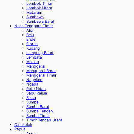
Lombok Timur
Lombok Utara
Mataram
Sumbawa
Sumbawa Barat
Nusa Tenggara Timur
Alor
Belu
Ende
Flores
Kupang
Lampung Barat
Lembata
Malaka
Manggarai
Manggarai Barat
Manggarai Timur
Nagekeo
Ngada
Rote Ndao
Sabu Raijua
Sikka
Sumba
Sumba Barat
Sumba Tengah
Sumba Timur
Timor Tengah Utara
Oleh-oleh
Papua
Asmat