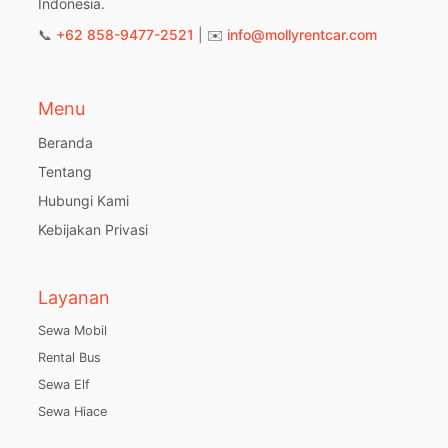
Indonesia.
📞
+62 858-9477-2521
| ✉️
info@mollyrentcar.com
Menu
Beranda
Tentang
Hubungi Kami
Kebijakan Privasi
Layanan
Sewa Mobil
Rental Bus
Sewa Elf
Sewa Hiace