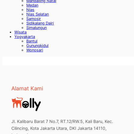
Mandailing Natal
Medan
Nias
Nias Selatan
Samosir
Sidikalang Dairi
Simalungun
Wisata
Yogyakarta
Bantul
Gunungkidul
Wonosari
Alamat Kami
Jl. Kalibaru Barat 7 No.7, RT.12/RW.5, Kali Baru, Kec.
Cilincing, Kota Jakarta Utara, DKI Jakarta 14110,