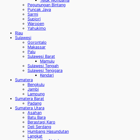
Teluk Wondama
Pegunungan Bintang
Puncak Jaya
Sarmi
Supiori
Waropen
Yahukimo
Riau
Sulawesi
Gorontalo
Makassar
Palu
Sulawesi Barat
Mamuju
Sulawesi Tengah
Sulawesi Tenggara
Kendari
Sumatera
Bengkulu
Jambi
Lampung
Sumatera Barat
Padang
Sumatera Utara
Asahan
Batu Bara
Berastagi Karo
Deli Serdang
Humbang Hasundutan
Langkat