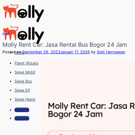
Skip
to
content
Mobil
Molly Rent Car: Jasa Rental Bus Bogor 24 Jam
Posted on
September 26, 2023
Januari 17, 2026
by
Sigit Hermawan
Menu
Paket Wisata
Sewa Mobil
Sewa Bus
Sewa Elf
Sewa Hiace
Hubungi
Hubungi