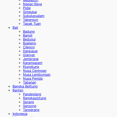
Meulaboh
Nagan Raya
Pidie
Simeulue
Subulussalam
Takengon
Tapak Tuan
Bali
Badung
Bangli
Bedugul
Buleleng
Cilegon
Denpasar
Gianyar
Jembrana
Karangasem
Klungkung
Nusa Ceningan
Nusa Lembongan
Nusa Penida
Tabanan
Bangka Belitung
Banten
Pandeglang
Rangkasbitung
Serang
Serpong
Tangerang
Indonesia