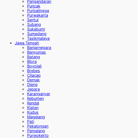
Pangandaran
Puncak
Purbalingga
Purwakarta
Sentul
Subang
Sukabumi
Sumedang
Tasikmalaya
Jawa Tengah
Banjarnegara
Banyumas
Batang
Blora
Boyolali
Brebes
Cilacap
Demak
Dieng
Jepara
Karanganyar
Kebumen
Kendal
Klaten
Kudus
Magelang
Pati
Pekalongan
Pemalang
Purwokerto