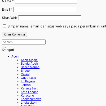
Nama
*
Email
*
Situs Web
Simpan nama, email, dan situs web saya pada peramban ini un
Kategori
Aceh
Aceh Singkil
Banda Aceh
Bener Meriah
Bireuen
Calang
Gayo Lues
Idi Rayeuk
Jantho
Karang Baru
Kota Langsa
Kutacane
Lhokseumawe
Lhoksukon