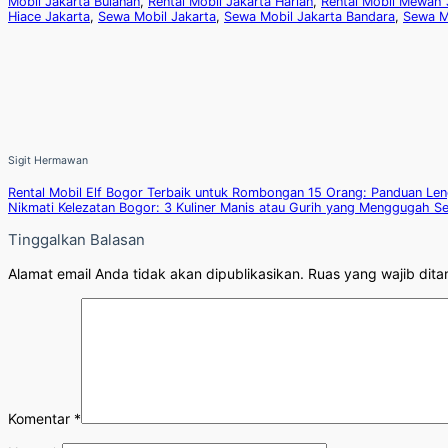
Mobil Jakarta Bulanan
,
Rental Mobil Jakarta Harian
,
Rental Mobil Mewah 
Hiace Jakarta
,
Sewa Mobil Jakarta
,
Sewa Mobil Jakarta Bandara
,
Sewa M
Sigit Hermawan
Rental Mobil Elf Bogor Terbaik untuk Rombongan 15 Orang: Panduan Len
Nikmati Kelezatan Bogor: 3 Kuliner Manis atau Gurih yang Menggugah Se
Tinggalkan Balasan
Alamat email Anda tidak akan dipublikasikan.
Ruas yang wajib dita
Komentar
*