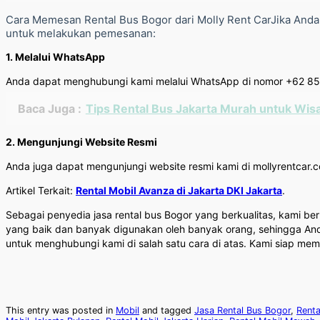
Cara Memesan Rental Bus Bogor dari Molly Rent CarJika Anda
untuk melakukan pemesanan:
1. Melalui WhatsApp
Anda dapat menghubungi kami melalui WhatsApp di nomor +62 8
Baca Juga :
Tips Rental Bus Jakarta Murah untuk Wis
2. Mengunjungi Website Resmi
Anda juga dapat mengunjungi website resmi kami di mollyrentcar.co
Artikel Terkait:
Rental Mobil Avanza di Jakarta DKI Jakarta
.
Sebagai penyedia jasa rental bus Bogor yang berkualitas, kami
yang baik dan banyak digunakan oleh banyak orang, sehingga And
untuk menghubungi kami di salah satu cara di atas. Kami siap me
This entry was posted in
Mobil
and tagged
Jasa Rental Bus Bogor
,
Renta