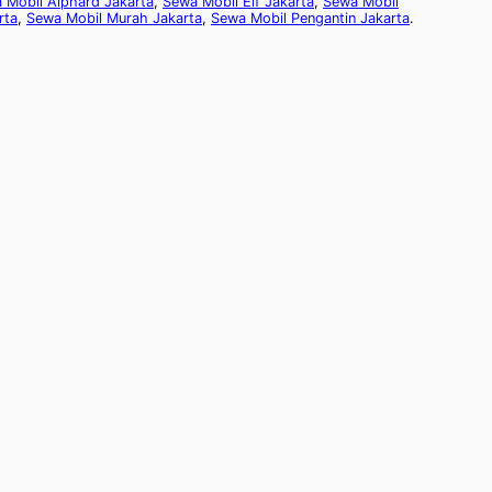
 Mobil Alphard Jakarta
,
Sewa Mobil Elf Jakarta
,
Sewa Mobil
rta
,
Sewa Mobil Murah Jakarta
,
Sewa Mobil Pengantin Jakarta
.