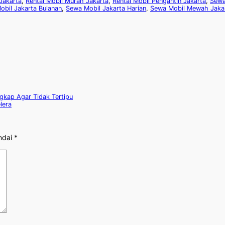
Jakarta
,
Rental Mobil Murah Jakarta
,
Rental Mobil Pengantin Jakarta
,
Sewa
obil Jakarta Bulanan
,
Sewa Mobil Jakarta Harian
,
Sewa Mobil Mewah Jaka
gkap Agar Tidak Tertipu
lera
ndai
*