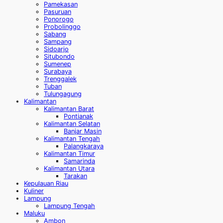
Pamekasan
Pasuruan
Ponorogo
Probolinggo
Sabang
Sampang
Sidoarjo
Situbondo
Sumenep
Surabaya
Trenggalek
Tuban
Tulungagung
Kalimantan
Kalimantan Barat
Pontianak
Kalimantan Selatan
Banjar Masin
Kalimantan Tengah
Palangkaraya
Kalimantan Timur
Samarinda
Kalimantan Utara
Tarakan
Kepulauan Riau
Kuliner
Lampung
Lampung Tengah
Maluku
Ambon