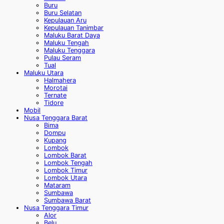
Buru
Buru Selatan
Kepulauan Aru
Kepulauan Tanimbar
Maluku Barat Daya
Maluku Tengah
Maluku Tenggara
Pulau Seram
Tual
Maluku Utara
Halmahera
Morotai
Ternate
Tidore
Mobil
Nusa Tenggara Barat
Bima
Dompu
Kupang
Lombok
Lombok Barat
Lombok Tengah
Lombok Timur
Lombok Utara
Mataram
Sumbawa
Sumbawa Barat
Nusa Tenggara Timur
Alor
Belu