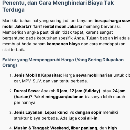
Penentu, dan Cara Menghindari Biaya Tak
Terduga
Mari kita bahas hal yang sering jadi pertanyaan:
berapa harga se
mobil Jakarta?
Tarif rental mobil Jakarta
memang bervariasi.
Memberikan angka pasti di sini tidak tepat, karena sangat
bergantung pada kebutuhan spesifik Anda. Tujuan bagian ini adal
membuat Anda paham
komponen biaya
dan cara mendapatkan
nilai terbaik.
Faktor yang Mempengaruhi Harga (Yang Sering Dilupakan
Orang)
Jenis Mobil & Kapasitas:
Harga
sewa mobil harian
untuk ci
car, MPV, SUV, dan van tentu berbeda.
Durasi Sewa:
Apakah
6 jam
,
12 jam (fullday)
, atau
24 jam
(harian)
? Paket
mingguan/bulanan
biasanya lebih murah
per harinya.
Jenis Layanan:
Lepas kunci
vs
dengan sopir
memiliki
struktur biaya berbeda. Ada juga opsi
all-in
.
Musim & Tanggal:
Weekend, libur panjang
, dan
high