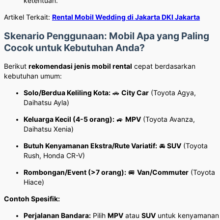
ketentuan.
Artikel Terkait:
Rental Mobil Wedding di Jakarta DKI Jakarta
Skenario Penggunaan: Mobil Apa yang Paling
Cocok untuk Kebutuhan Anda?
Berikut
rekomendasi jenis mobil rental
cepat berdasarkan
kebutuhan umum:
Solo/Berdua Keliling Kota:
🚗
City Car
(Toyota Agya,
Daihatsu Ayla)
Keluarga Kecil (4-5 orang):
🚙
MPV
(Toyota Avanza,
Daihatsu Xenia)
Butuh Kenyamanan Ekstra/Rute Variatif:
🚘
SUV
(Toyota
Rush, Honda CR-V)
Rombongan/Event (>7 orang):
🚐
Van/Commuter
(Toyota
Hiace)
Contoh Spesifik:
Perjalanan Bandara:
Pilih
MPV
atau
SUV
untuk kenyamanan