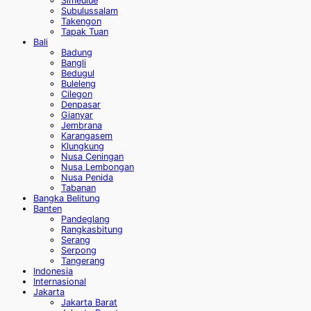
Simeulue
Subulussalam
Takengon
Tapak Tuan
Bali
Badung
Bangli
Bedugul
Buleleng
Cilegon
Denpasar
Gianyar
Jembrana
Karangasem
Klungkung
Nusa Ceningan
Nusa Lembongan
Nusa Penida
Tabanan
Bangka Belitung
Banten
Pandeglang
Rangkasbitung
Serang
Serpong
Tangerang
Indonesia
Internasional
Jakarta
Jakarta Barat