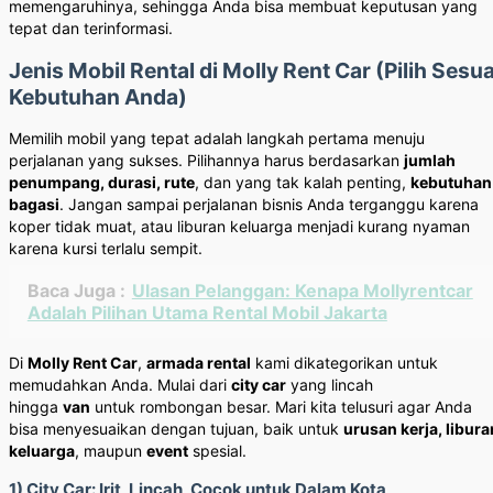
memengaruhinya, sehingga Anda bisa membuat keputusan yang
tepat dan terinformasi.
Jenis Mobil Rental di Molly Rent Car (Pilih Sesua
Kebutuhan Anda)
Memilih mobil yang tepat adalah langkah pertama menuju
perjalanan yang sukses. Pilihannya harus berdasarkan
jumlah
penumpang, durasi, rute
, dan yang tak kalah penting,
kebutuhan
bagasi
. Jangan sampai perjalanan bisnis Anda terganggu karena
koper tidak muat, atau liburan keluarga menjadi kurang nyaman
karena kursi terlalu sempit.
Baca Juga :
Ulasan Pelanggan: Kenapa Mollyrentcar
Adalah Pilihan Utama Rental Mobil Jakarta
Di
Molly Rent Car
,
armada rental
kami dikategorikan untuk
memudahkan Anda. Mulai dari
city car
yang lincah
hingga
van
untuk rombongan besar. Mari kita telusuri agar Anda
bisa menyesuaikan dengan tujuan, baik untuk
urusan kerja, libura
keluarga
, maupun
event
spesial.
1) City Car: Irit, Lincah, Cocok untuk Dalam Kota