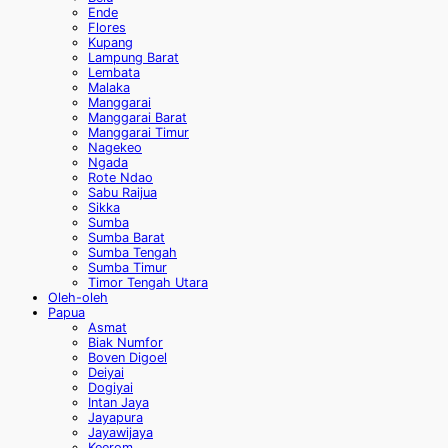
Ende
Flores
Kupang
Lampung Barat
Lembata
Malaka
Manggarai
Manggarai Barat
Manggarai Timur
Nagekeo
Ngada
Rote Ndao
Sabu Raijua
Sikka
Sumba
Sumba Barat
Sumba Tengah
Sumba Timur
Timor Tengah Utara
Oleh-oleh
Papua
Asmat
Biak Numfor
Boven Digoel
Deiyai
Dogiyai
Intan Jaya
Jayapura
Jayawijaya
Keerom