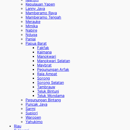
Kepulauan Yapen
Lanny Jaya
Mamberamo Raya
Mamberamo Tengah
Merauke
Mimika
Nabire
Nduga
Paniai
Papua Barat
Fakfak
Kaimana
Manokwari
Manokwari Selatan
Maybrat
Pegunungan Arfak
Raja Ampat
Sorong
Sorong Selatan
Tambrauw
Teluk Bintuni
Teluk Wondama
Pegunungan Bintang
Puncak Jaya
Sarmi
Supiori
Waropen
Yahukimo
Riau