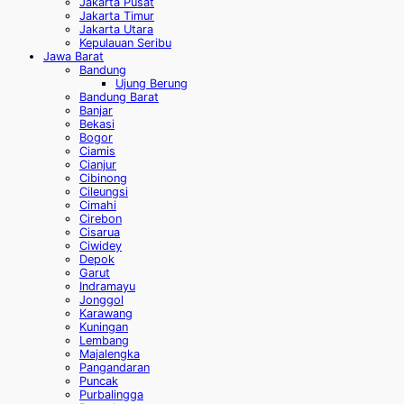
Jakarta Pusat
Jakarta Timur
Jakarta Utara
Kepulauan Seribu
Jawa Barat
Bandung
Ujung Berung
Bandung Barat
Banjar
Bekasi
Bogor
Ciamis
Cianjur
Cibinong
Cileungsi
Cimahi
Cirebon
Cisarua
Ciwidey
Depok
Garut
Indramayu
Jonggol
Karawang
Kuningan
Lembang
Majalengka
Pangandaran
Puncak
Purbalingga