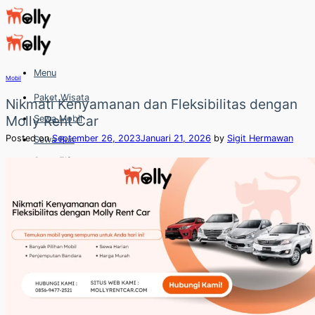
Skip
to
content
Menu
Mobil
Paket Wisata
Nikmati Kenyamanan dan Fleksibilitas dengan
Molly Rent Car
Sewa Mobil
Posted on
September 26, 2023
Januari 21, 2026
by
Sigit Hermawan
Sewa Bus
Sewa Elf
Sewa Hiace
Hubungi
Hubungi