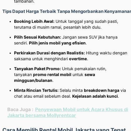
tambahan.
Tips Dapat Harga Terbaik Tanpa Mengorbankan Kenyamana
Booking Lebih Awal:
Untuk tanggal yang sudah pasti,
terutama di musim ramai, pesanlah lebih dulu.
Pilih Sesuai Kebutuhan:
Jangan sewa SUV jika hanya
sendiri.
Pilih jenis mobil yang efisien
.
Perkirakan Durasi dengan Realistis:
Hitung waktu dengan
saksama untuk menghindari
overtime
.
Tanyakan Paket Promo:
Untuk pemakaian rutin,
tanyakan
promo rental mobil
untuk
sewa
mingguan/bulanan
.
Minta Rincian Tertulis:
Selalu minta
breakdown harga
via
chat atau email sebelum deal.
Kejelasan adalah kunci
.
Baca Juga :
Penyewaan Mobil untuk Acara Khusus di
Jakarta bersama Mollyrentcar
Cara Memilih Rental Mobil Jakarta yang Tepat