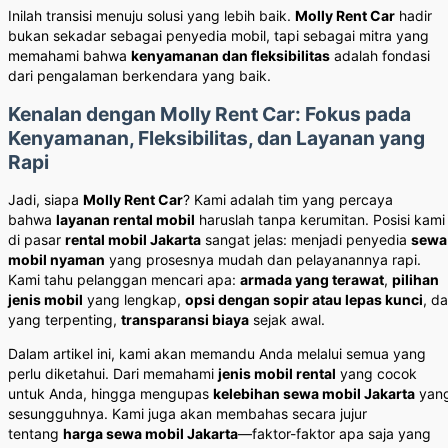
Inilah transisi menuju solusi yang lebih baik.
Molly Rent Car
hadir
bukan sekadar sebagai penyedia mobil, tapi sebagai mitra yang
memahami bahwa
kenyamanan dan fleksibilitas
adalah fondasi
dari pengalaman berkendara yang baik.
Kenalan dengan Molly Rent Car: Fokus pada
Kenyamanan, Fleksibilitas, dan Layanan yang
Rapi
Jadi, siapa
Molly Rent Car
? Kami adalah tim yang percaya
bahwa
layanan rental mobil
haruslah tanpa kerumitan. Posisi kami
di pasar
rental mobil Jakarta
sangat jelas: menjadi penyedia
sewa
mobil nyaman
yang prosesnya mudah dan pelayanannya rapi.
Kami tahu pelanggan mencari apa:
armada yang terawat
,
pilihan
jenis mobil
yang lengkap,
opsi dengan sopir atau lepas kunci
, d
yang terpenting,
transparansi biaya
sejak awal.
Dalam artikel ini, kami akan memandu Anda melalui semua yang
perlu diketahui. Dari memahami
jenis mobil rental
yang cocok
untuk Anda, hingga mengupas
kelebihan sewa mobil Jakarta
yan
sesungguhnya. Kami juga akan membahas secara jujur
tentang
harga sewa mobil Jakarta
—faktor-faktor apa saja yang