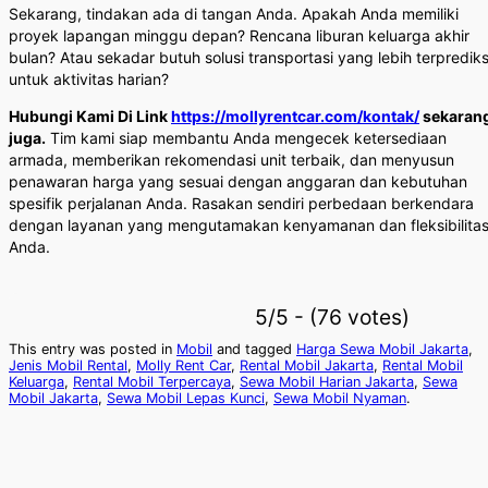
Sekarang, tindakan ada di tangan Anda. Apakah Anda memiliki
proyek lapangan minggu depan? Rencana liburan keluarga akhir
bulan? Atau sekadar butuh solusi transportasi yang lebih terprediks
untuk aktivitas harian?
Hubungi Kami Di Link
https://mollyrentcar.com/kontak/
sekaran
juga.
Tim kami siap membantu Anda mengecek ketersediaan
armada, memberikan rekomendasi unit terbaik, dan menyusun
penawaran harga yang sesuai dengan anggaran dan kebutuhan
spesifik perjalanan Anda. Rasakan sendiri perbedaan berkendara
dengan layanan yang mengutamakan kenyamanan dan fleksibilita
Anda.
5/5 - (76 votes)
This entry was posted in
Mobil
and tagged
Harga Sewa Mobil Jakarta
,
Jenis Mobil Rental
,
Molly Rent Car
,
Rental Mobil Jakarta
,
Rental Mobil
Keluarga
,
Rental Mobil Terpercaya
,
Sewa Mobil Harian Jakarta
,
Sewa
Mobil Jakarta
,
Sewa Mobil Lepas Kunci
,
Sewa Mobil Nyaman
.