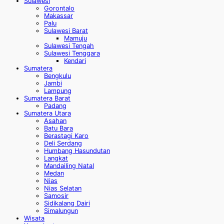
Sulawesi
Gorontalo
Makassar
Palu
Sulawesi Barat
Mamuju
Sulawesi Tengah
Sulawesi Tenggara
Kendari
Sumatera
Bengkulu
Jambi
Lampung
Sumatera Barat
Padang
Sumatera Utara
Asahan
Batu Bara
Berastagi Karo
Deli Serdang
Humbang Hasundutan
Langkat
Mandailing Natal
Medan
Nias
Nias Selatan
Samosir
Sidikalang Dairi
Simalungun
Wisata