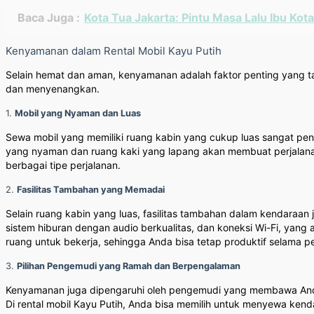
Baca Juga :
Kota Tua Jakarta: Pintu Masa Lalu Ibu Kota
Kenyamanan dalam Rental Mobil Kayu Putih
Selain hemat dan aman, kenyamanan adalah faktor penting yang t
dan menyenangkan.
1.
Mobil yang Nyaman dan Luas
Sewa mobil yang memiliki ruang kabin yang cukup luas sangat pen
yang nyaman dan ruang kaki yang lapang akan membuat perjalana
berbagai tipe perjalanan.
2.
Fasilitas Tambahan yang Memadai
Selain ruang kabin yang luas, fasilitas tambahan dalam kendaraan
sistem hiburan dengan audio berkualitas, dan koneksi Wi-Fi, ya
ruang untuk bekerja, sehingga Anda bisa tetap produktif selama pe
3.
Pilihan Pengemudi yang Ramah dan Berpengalaman
Kenyamanan juga dipengaruhi oleh pengemudi yang membawa And
Di rental mobil Kayu Putih, Anda bisa memilih untuk menyewa ken