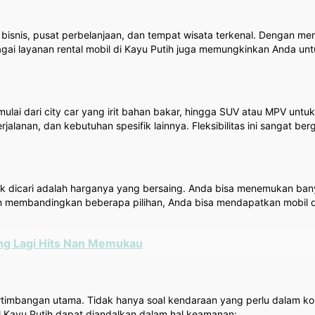
t bisnis, pusat perbelanjaan, dan tempat wisata terkenal. Dengan m
agai layanan rental mobil di Kayu Putih juga memungkinkan Anda u
mulai dari city car yang irit bahan bakar, hingga SUV atau MPV untu
alanan, dan kebutuhan spesifik lainnya. Fleksibilitas ini sangat b
yak dicari adalah harganya yang bersaing. Anda bisa menemukan b
n membandingkan beberapa pilihan, Anda bisa mendapatkan mobil
ang Lagi Hits Nan Memukau
rtimbangan utama. Tidak hanya soal kendaraan yang perlu dalam ko
 Kayu Putih dapat diandalkan dalam hal keamanan: