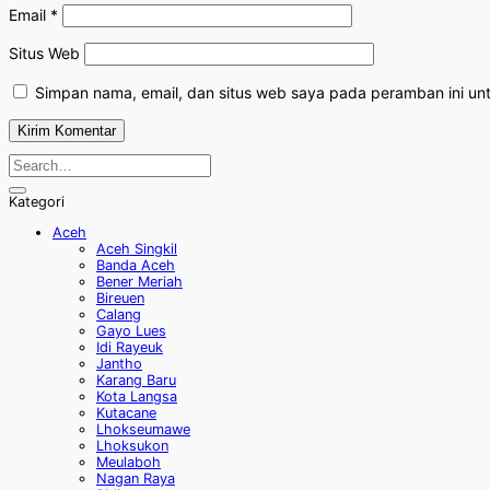
Email
*
Situs Web
Simpan nama, email, dan situs web saya pada peramban ini un
Kategori
Aceh
Aceh Singkil
Banda Aceh
Bener Meriah
Bireuen
Calang
Gayo Lues
Idi Rayeuk
Jantho
Karang Baru
Kota Langsa
Kutacane
Lhokseumawe
Lhoksukon
Meulaboh
Nagan Raya