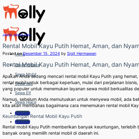
Skip
to
content
Jakarta
,
Jakarta Timur
Rental Mobil Kayu Putih Hemat, Aman, dan Nya
Posted on
Desember 15, 2024
by
Sigit Hermawan
Menu
Rental Mobil Kayu Putih Hemat, Aman, dan Nyam
Paket Wisata
Sewa Mobil
Apakah Anda sedang mencari rental mobil Kayu Putih yang hemat,
rental mobil untuk berbagai keperluan, mulai dari perjalanan bisnis
Sewa Bus
yang populer untuk menemukan layanan sewa mobil berkualitas d
Sewa Elf
Namun, sebelum Anda memutuskan untuk menyewa mobil, ada bebera
Sewa Hiace
kita akan membahas bagaimana cara menemukan rental mobil Kayu 
Hubungi
Keuntungan Rental Mobil Kayu Putih
Hubungi
Rental mobil Kayu Putih memberikan banyak keuntungan, terlebih
banyak orang memilih rental mobil di daerah ini.