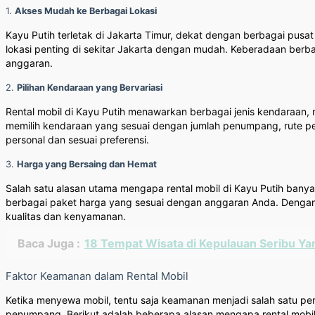
1.
Akses Mudah ke Berbagai Lokasi
Kayu Putih terletak di Jakarta Timur, dekat dengan berbagai pusa
lokasi penting di sekitar Jakarta dengan mudah. Keberadaan berb
anggaran.
2.
Pilihan Kendaraan yang Bervariasi
Rental mobil di Kayu Putih menawarkan berbagai jenis kendaraan, 
memilih kendaraan yang sesuai dengan jumlah penumpang, rute perj
personal dan sesuai preferensi.
3.
Harga yang Bersaing dan Hemat
Salah satu alasan utama mengapa rental mobil di Kayu Putih ban
berbagai paket harga yang sesuai dengan anggaran Anda. Denga
kualitas dan kenyamanan.
Baca Juga :
18 Tempat Wisata di Kepulauan Seribu Y
Faktor Keamanan dalam Rental Mobil
Ketika menyewa mobil, tentu saja keamanan menjadi salah satu pe
penumpang. Berikut adalah beberapa alasan mengapa rental mobil