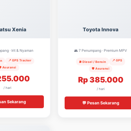
atsu Xenia
Toyota Innova
pang · Irit & Nyaman
👥 7 Penumpang · Premium MPV
📍 GPS Tracker
📍 GPS
in
⛽ Diesel / Bensin
🛡️ Asuransi
🛡️ Asuransi
255.000
Rp 385.000
/ hari
/ hari
san Sekarang
💬 Pesan Sekarang