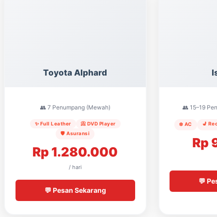
Toyota Alphard
I
👥 7 Penumpang (Mewah)
👥 15–19 P
✨ Full Leather
📀 DVD Player
💺 Re
❄️ AC
🛡️ Asuransi
Rp 
Rp 1.280.000
/ hari
💬 Pe
💬 Pesan Sekarang