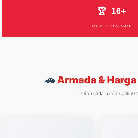
🏆 10+
TAHUN PENGALAMAN
🚗
Armada & Harga
Pilih kendaraan terbaik An