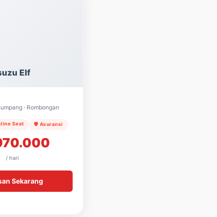
suzu Elf
enumpang · Rombongan
cline Seat
🛡️ Asuransi
970.000
/ hari
san Sekarang