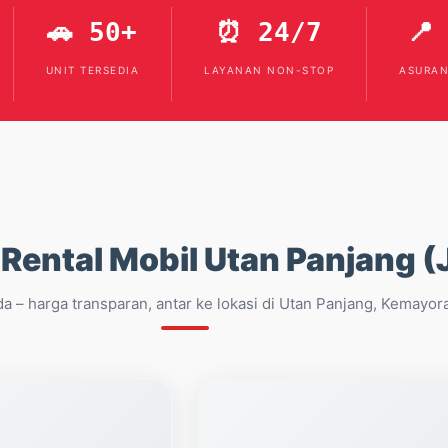
🚗 50+
⏰ 24/7
📍
UNIT TERSEDIA
LAYANAN NON-STOP
ASURAN
Rental Mobil Utan Panjang (
da – harga transparan, antar ke lokasi di Utan Panjang, Kemayo