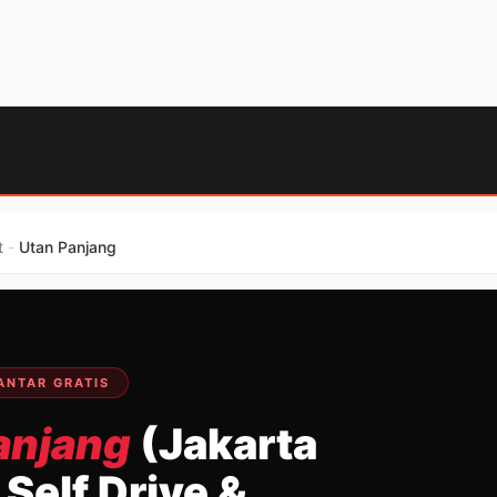
t
-
Utan Panjang
ANTAR GRATIS
anjang
(Jakarta
Self Drive &