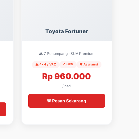
Toyota Fortuner
👥 7 Penumpang · SUV Premium
📍 GPS
🏔️ 4×4 / VRZ
🛡️ Asuransi
Rp 960.000
/ hari
💬 Pesan Sekarang