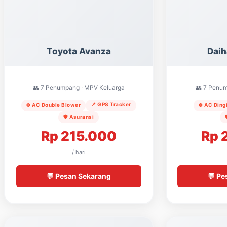
Toyota Avanza
Daih
👥 7 Penumpang · MPV Keluarga
👥 7 Penum
📍 GPS Tracker
❄️ AC Double Blower
❄️ AC Ding
🛡️ Asuransi
Rp 215.000
Rp 
/ hari
💬 Pesan Sekarang
💬 Pe