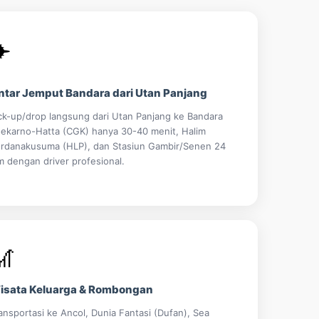
✈️
ntar Jemput Bandara dari Utan Panjang
ck-up/drop langsung dari Utan Panjang ke Bandara
ekarno-Hatta (CGK) hanya 30-40 menit, Halim
rdanakusuma (HLP), dan Stasiun Gambir/Senen 24
m dengan driver profesional.
🎢
isata Keluarga & Rombongan
ansportasi ke Ancol, Dunia Fantasi (Dufan), Sea