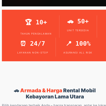
🚗 50+
🏆 10+
UNIT TERSEDIA
TAHUN PENGALAMAN
⏰ 24/7
📍 100%
LAYANAN NON-STOP
ASURANSI ALL RISK
🚗
Armada & Harga
Rental Mobil
Kebayoran Lama Utara
Pilih kendaraan terbaik Anda – harga transparan, antar ke loka