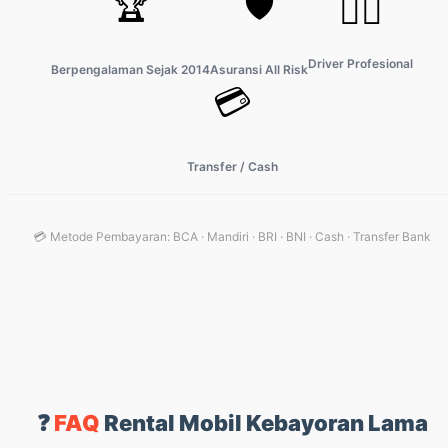
🏆
🛡️
👨‍✈️
Driver Profesional
Berpengalaman Sejak 2014
Asuransi All Risk
💳
Transfer / Cash
💳 Metode Pembayaran: BCA · Mandiri · BRI · BNI · Cash · Transfer Bank
❓
FAQ
Rental Mobil Kebayoran Lama