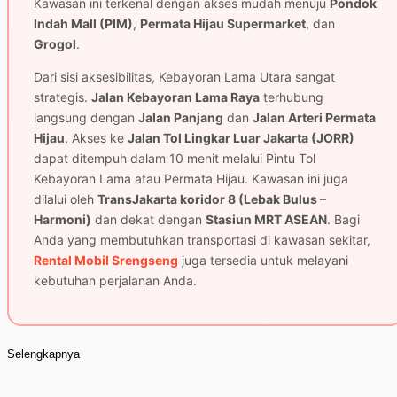
Kawasan ini terkenal dengan akses mudah menuju
Pondok
Indah Mall (PIM)
,
Permata Hijau Supermarket
, dan
Grogol
.
Dari sisi aksesibilitas, Kebayoran Lama Utara sangat
strategis.
Jalan Kebayoran Lama Raya
terhubung
langsung dengan
Jalan Panjang
dan
Jalan Arteri Permata
Hijau
. Akses ke
Jalan Tol Lingkar Luar Jakarta (JORR)
dapat ditempuh dalam 10 menit melalui Pintu Tol
Kebayoran Lama atau Permata Hijau. Kawasan ini juga
dilalui oleh
TransJakarta koridor 8 (Lebak Bulus –
Harmoni)
dan dekat dengan
Stasiun MRT ASEAN
. Bagi
Anda yang membutuhkan transportasi di kawasan sekitar,
Rental Mobil Srengseng
juga tersedia untuk melayani
kebutuhan perjalanan Anda.
Selengkapnya