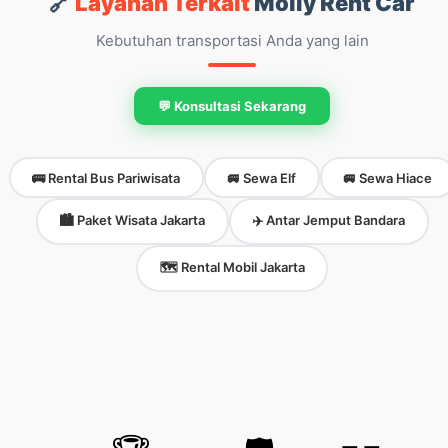
🔗
Layanan Terkait
Molly Rent Car
Kebutuhan transportasi Anda yang lain
💬 Konsultasi Sekarang
🚌 Rental Bus Pariwisata
🚐 Sewa Elf
🚐 Sewa Hiace
🏙️ Paket Wisata Jakarta
✈️ Antar Jemput Bandara
🗺️ Rental Mobil Jakarta