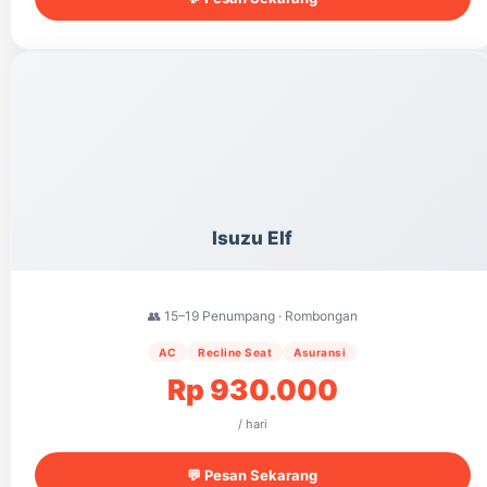
Isuzu Elf
👥 15–19 Penumpang · Rombongan
AC
Recline Seat
Asuransi
Rp 930.000
/ hari
💬 Pesan Sekarang