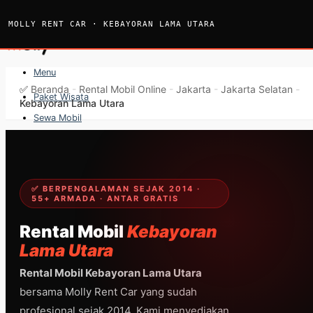
Skip
to
MOLLY RENT CAR · KEBAYORAN LAMA UTARA
content
Menu
✅
Beranda
-
Rental Mobil Online
-
Jakarta
-
Jakarta Selatan
-
Paket Wisata
Kebayoran Lama Utara
Sewa Mobil
Sewa Bus
Sewa Elf
Sewa Hiace
✅ BERPENGALAMAN SEJAK 2014 ·
55+ ARMADA · ANTAR GRATIS
Hubungi
Hubungi
Rental Mobil
Kebayoran
Lama Utara
Rental Mobil Kebayoran Lama Utara
bersama Molly Rent Car yang sudah
profesional sejak 2014. Kami menyediakan