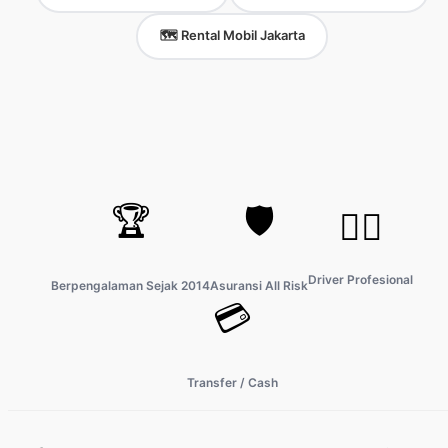
🗺️ Rental Mobil Jakarta
🏆
🛡️
👨‍✈️
Driver Profesional
Berpengalaman Sejak 2014
Asuransi All Risk
💳
Transfer / Cash