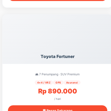
Toyota Fortuner
👥 7 Penumpang · SUV Premium
4×4 / VRZ
GPS
Asuransi
Rp 890.000
/ hari
💬 Pesan Sekarang