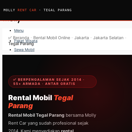
Skip
to
MOLLY
RENT CAR
· TEGAL PARANG
content
Menu
✅
Beranda
-
Rental Mobil Online
-
Jakarta
-
Jakarta Selatan
-
Paket Wisata
Tegal Parang
Sewa Mobil
Sewa Bus
Sewa Elf
Sewa Hiace
✅ BERPENGALAMAN SEJAK 2014 ·
55+ ARMADA · ANTAR GRATIS
Hubungi
Hubungi
Rental Mobil
Tegal
Parang
Rental Mobil Tegal Parang
bersama Molly
Rent Car yang sudah profesional sejak
2014. Kami menyediakan
rental