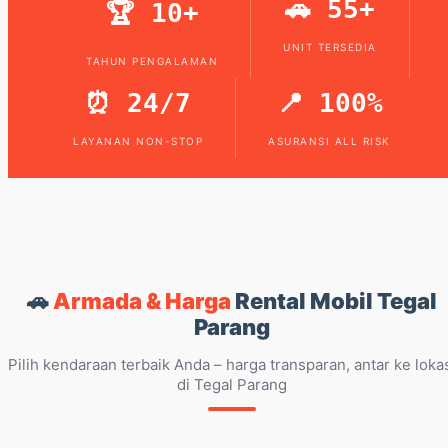
🚗 55+
🏆 10+
UNIT TERSEDIA
TAHUN PENGALAMAN
⏰ 24/7
📍 100%
LAYANAN NON-STOP
ASURANSI ALL RISK
🚗
Armada & Harga
Rental Mobil Tegal
Parang
Pilih kendaraan terbaik Anda – harga transparan, antar ke loka
di Tegal Parang