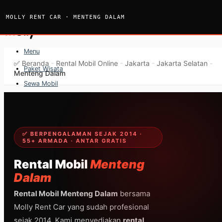
Skip
to
MOLLY RENT CAR · MENTENG DALAM
content
Menu
✅
Beranda
-
Rental Mobil Online
-
Jakarta
-
Jakarta Selatan
-
Paket Wisata
Menteng Dalam
Sewa Mobil
Sewa Bus
Sewa Elf
Sewa Hiace
✅ BERPENGALAMAN SEJAK 2014 ·
55+ ARMADA · ANTAR GRATIS
Hubungi
Hubungi
Rental Mobil
Menteng
Dalam
Rental Mobil Menteng Dalam
bersama
Molly Rent Car yang sudah profesional
sejak 2014. Kami menyediakan
rental