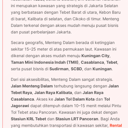
ini merupakan kawasan yang strategis di Jakarta Selatan
yang berbatasan dengan Tebet Barat di utara, Kebon Baru
di barat, Kalibata di selatan, dan Cikoko di timur. Menteng
Dalam terkenal dengan akses mudah menuju pusat bisnis
dan pusat perbelanjaan Jakarta.
Secara geografis, Menteng Dalam berada di ketinggian
sekitar 15–25 meter di atas permukaan laut. Kawasan ini
dikenal dengan akses mudah menuju
Kuningan City
,
Taman Mini Indonesia Indah (TMII)
,
Casablanca
,
Tebet
,
serta pusat bisnis di
Sudirman
,
SCBD
, dan
Kuningan
.
Dari sisi aksesibilitas, Menteng Dalam sangat strategis.
Jalan Menteng Dalam
terhubung langsung dengan
Jalan
Tebet Raya
,
Jalan Raya Kalibata
, dan
Jalan Raya
Casablanca
. Akses ke
Jalan Tol Dalam Kota
dan
Tol
Jagorawi
dapat ditempuh dalam 10–15 menit melalui Pintu
Tol Tebet atau Pancoran. Kawasan ini juga dekat dengan
Stasiun KRL Tebet
dan
Stasiun LRT Pancoran
. Bagi Anda
yang membutuhkan transportasi di kawasan sekitar,
Rental