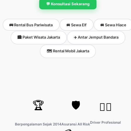
💬 Konsultasi Sekarang
🚌 Rental Bus Pariwisata
🚐 Sewa Elf
🚐 Sewa Hiace
🏙️ Paket Wisata Jakarta
✈️ Antar Jemput Bandara
🗺️ Rental Mobil Jakarta
🏆
🛡️
👨‍✈️
Driver Profesional
Berpengalaman Sejak 2014
Asuransi All Risk