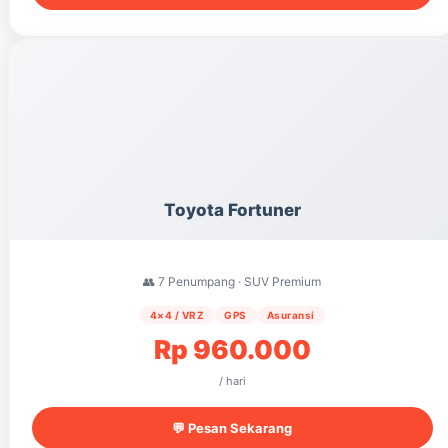
Toyota Fortuner
👥 7 Penumpang · SUV Premium
4×4 / VRZ
GPS
Asuransi
Rp 960.000
/ hari
💬 Pesan Sekarang