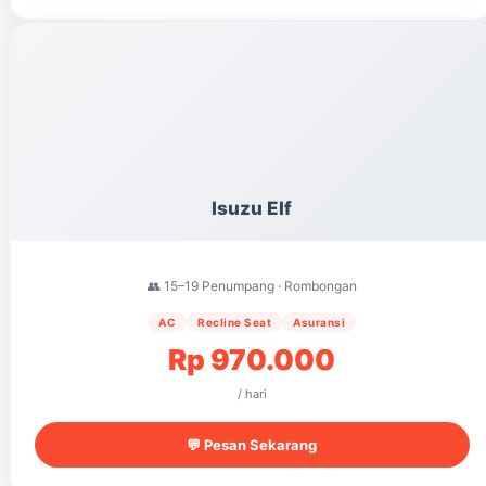
Isuzu Elf
👥 15–19 Penumpang · Rombongan
AC
Recline Seat
Asuransi
Rp 970.000
/ hari
💬 Pesan Sekarang