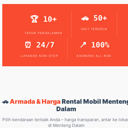
🚗 50+
🏆 10+
UNIT TERSEDIA
TAHUN PENGALAMAN
⏰ 24/7
📍 100%
LAYANAN NON-STOP
ASURANSI ALL RISK
🚗
Armada & Harga
Rental Mobil Menten
Dalam
Pilih kendaraan terbaik Anda – harga transparan, antar ke loka
di Menteng Dalam