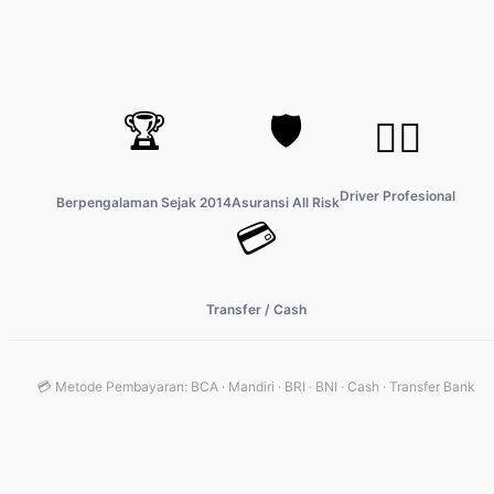
🏆
🛡️
👨‍✈️
Driver Profesional
Berpengalaman Sejak 2014
Asuransi All Risk
💳
Transfer / Cash
💳 Metode Pembayaran: BCA · Mandiri · BRI · BNI · Cash · Transfer Bank