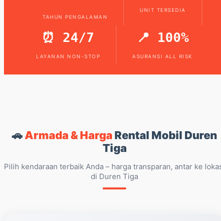
UNIT TERSEDIA
TAHUN PENGALAMAN
⏰ 24/7
📍 100%
LAYANAN NON-STOP
ASURANSI ALL RISK
🚗
Armada & Harga
Rental Mobil Duren
Tiga
Pilih kendaraan terbaik Anda – harga transparan, antar ke loka
di Duren Tiga