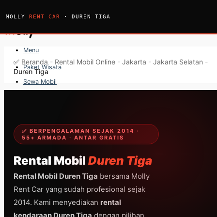
Skip
to
MOLLY
RENT CAR
· DUREN TIGA
content
Menu
✅
Beranda
-
Rental Mobil Online
-
Jakarta
-
Jakarta Selatan
-
Paket Wisata
Duren Tiga
Sewa Mobil
Sewa Bus
Sewa Elf
Sewa Hiace
✅ BERPENGALAMAN SEJAK 2014 ·
55+ ARMADA · ANTAR GRATIS
Hubungi
Hubungi
Rental Mobil
Duren Tiga
Rental Mobil Duren Tiga
bersama Molly
Rent Car yang sudah profesional sejak
2014. Kami menyediakan
rental
kendaraan Duren Tiga
dengan pilihan