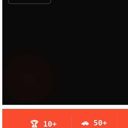
🚗 50+
🏆 10+