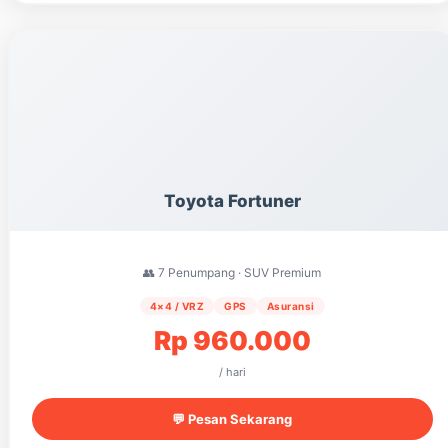
Toyota Fortuner
👥 7 Penumpang · SUV Premium
4×4 / VRZ
GPS
Asuransi
Rp 960.000
/ hari
💬 Pesan Sekarang