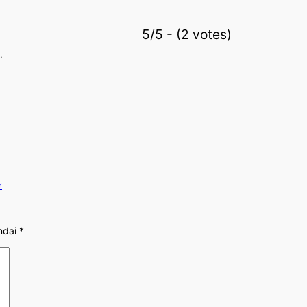
5/5 - (2 votes)
.
r
ndai
*