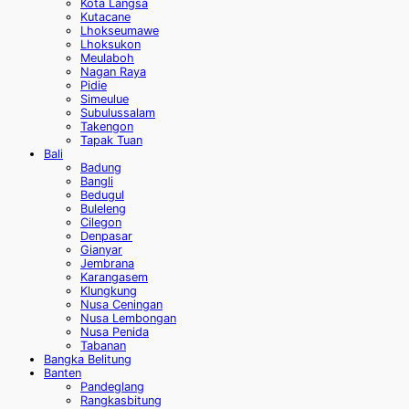
Kota Langsa
Kutacane
Lhokseumawe
Lhoksukon
Meulaboh
Nagan Raya
Pidie
Simeulue
Subulussalam
Takengon
Tapak Tuan
Bali
Badung
Bangli
Bedugul
Buleleng
Cilegon
Denpasar
Gianyar
Jembrana
Karangasem
Klungkung
Nusa Ceningan
Nusa Lembongan
Nusa Penida
Tabanan
Bangka Belitung
Banten
Pandeglang
Rangkasbitung