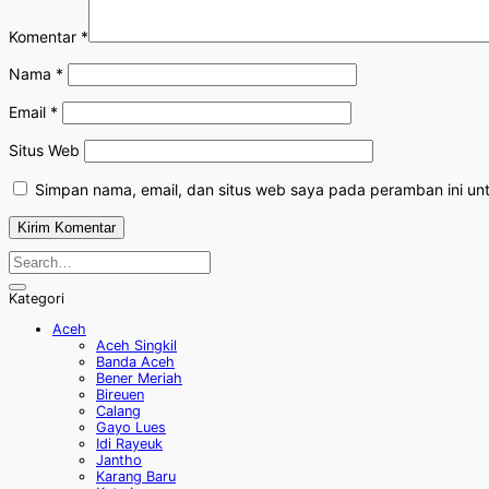
Komentar
*
Nama
*
Email
*
Situs Web
Simpan nama, email, dan situs web saya pada peramban ini un
Kategori
Aceh
Aceh Singkil
Banda Aceh
Bener Meriah
Bireuen
Calang
Gayo Lues
Idi Rayeuk
Jantho
Karang Baru