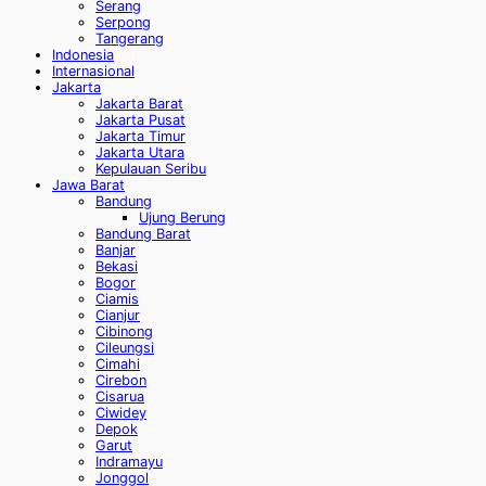
Serang
Serpong
Tangerang
Indonesia
Internasional
Jakarta
Jakarta Barat
Jakarta Pusat
Jakarta Timur
Jakarta Utara
Kepulauan Seribu
Jawa Barat
Bandung
Ujung Berung
Bandung Barat
Banjar
Bekasi
Bogor
Ciamis
Cianjur
Cibinong
Cileungsi
Cimahi
Cirebon
Cisarua
Ciwidey
Depok
Garut
Indramayu
Jonggol