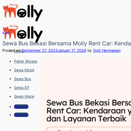
Skip
to
content
Mobil
Sewa Bus Bekasi Bersama Molly Rent Car: Kenda
Posted on
September 27, 2023
Januari 17, 2026
by
Sigit Hermawan
Menu
Paket Wisata
Sewa Mobil
Sewa Bus
Sewa Elf
Sewa Hiace
Hubungi
Hubungi