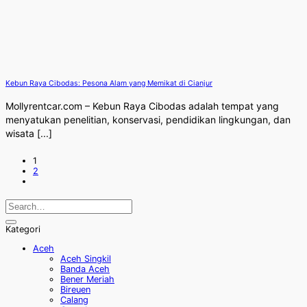
Kebun Raya Cibodas: Pesona Alam yang Memikat di Cianjur
Mollyrentcar.com – Kebun Raya Cibodas adalah tempat yang
menyatukan penelitian, konservasi, pendidikan lingkungan, dan
wisata [...]
1
2
Kategori
Aceh
Aceh Singkil
Banda Aceh
Bener Meriah
Bireuen
Calang