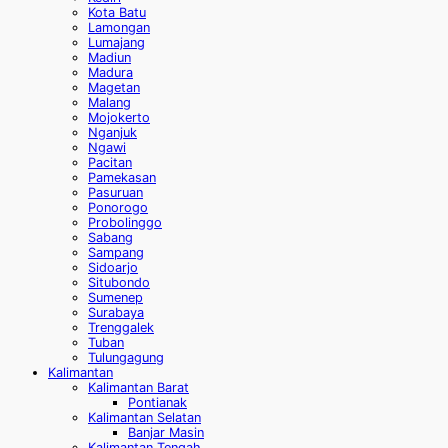
Kota Batu
Lamongan
Lumajang
Madiun
Madura
Magetan
Malang
Mojokerto
Nganjuk
Ngawi
Pacitan
Pamekasan
Pasuruan
Ponorogo
Probolinggo
Sabang
Sampang
Sidoarjo
Situbondo
Sumenep
Surabaya
Trenggalek
Tuban
Tulungagung
Kalimantan
Kalimantan Barat
Pontianak
Kalimantan Selatan
Banjar Masin
Kalimantan Tengah