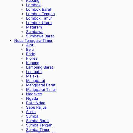
Kupang
Lombok
Lombok Barat
Lombok Tengah
Lombok Timur
Lombok Utara
Mataram
Sumbawa
Sumbawa Barat
Nusa Tenggara Timur
Alor
Belu
Ende
Flores
Kupang
Lampung Barat
Lembata
Malaka
Manggarai
Manggarai Barat
Manggarai Timur
Nagekeo
Ngada
Rote Ndao
Sabu Raijua
Sikka
Sumba
Sumba Barat
Sumba Tengah
Sumba Timur