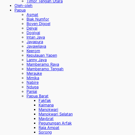
Timor Tengah Utara
Oleh-oleh
Papua
Asmat
Biak Numfor
Boven Digoel
Deiyai
Dogiyai
Intan Jaya
Jayapura
Jayawijaya
Keerom
Kepulauan Yapen
Lanny Jaya
Mamberamo Raya
Mamberamo Tengah
Merauke
Mimika
Nabire
Nduga
Paniai
Papua Barat
Fakfak
Kaimana
Manokwari
Manokwari Selatan
Maybrat
Pegunungan Arfak
Raja Ampat
Sorong