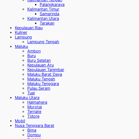
Palangkaraya
Kalimantan Timur
Samarinda
Kalimantan Utara
Tarakan
Kepulauan Riau
Kuliner
Lampung
Lampung Tengah
Maluku
Ambon
Buru
Buru Selatan
Kepulauan Aru
Kepulauan Tanimbar
Maluku Barat Daya
Maluku Tengah
Maluku Tenggara
Pulau Seram
Tual
Maluku Utara
Halmahera
Morotai
Ternate
Tidore
Mobil
Nusa Tenggara Barat
Bima
Dompu