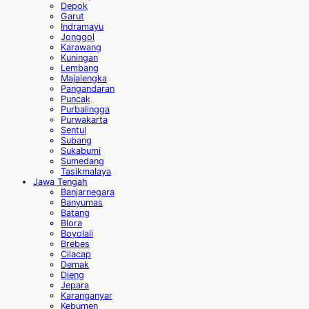
Depok
Garut
Indramayu
Jonggol
Karawang
Kuningan
Lembang
Majalengka
Pangandaran
Puncak
Purbalingga
Purwakarta
Sentul
Subang
Sukabumi
Sumedang
Tasikmalaya
Jawa Tengah
Banjarnegara
Banyumas
Batang
Blora
Boyolali
Brebes
Cilacap
Demak
Dieng
Jepara
Karanganyar
Kebumen