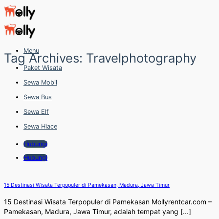
Skip
to
content
Menu
Tag Archives:
Travelphotography
Paket Wisata
Sewa Mobil
Sewa Bus
Sewa Elf
Sewa Hiace
Hubungi
Hubungi
15 Destinasi Wisata Terpopuler di Pamekasan, Madura, Jawa Timur
15 Destinasi Wisata Terpopuler di Pamekasan Mollyrentcar.com –
Pamekasan, Madura, Jawa Timur, adalah tempat yang [...]