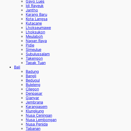
Gayo Lues
Idi Rayeuk
Jantho
Karang Baru
Kota Langsa
Kutacane
Lhokseumawe
Lhoksukon
Meulaboh
Nagan Raya
Pidie
Simeulue
Subulussalam
Takengon
Tapak Tuan
Bali
Badung
Bangli
Bedugul
Buleleng
Cilegon
Denpasar
Gianyar
Jembrana
Karangasem
Klungkung
Nusa Ceningan
Nusa Lembongan
Nusa Penida
Tabanan