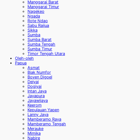
Manggarai Barat
Manggarai Timur
Nagekeo
Ngada
Rote Ndao
Sabu Raijua
Sikka
Sumba
Sumba Barat
Sumba Tengah
Sumba Timur
Timor Tengah Utara
Oleh-oleh
Papua
Asmat
Biak Numfor
Boven Digoel
Deiyai
Dogiyai
Intan Jaya
Jayapura
Jayawijaya
Keerom
Kepulauan Yapen
Lanny Jaya
Mamberamo Raya
Mamberamo Tengah
Merauke
Mimika
Nabire