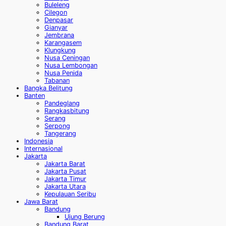
Buleleng
Cilegon
Denpasar
Gianyar
Jembrana
Karangasem
Klungkung
Nusa Ceningan
Nusa Lembongan
Nusa Penida
Tabanan
Bangka Belitung
Banten
Pandeglang
Rangkasbitung
Serang
Serpong
Tangerang
Indonesia
Internasional
Jakarta
Jakarta Barat
Jakarta Pusat
Jakarta Timur
Jakarta Utara
Kepulauan Seribu
Jawa Barat
Bandung
Ujung Berung
Bandung Barat