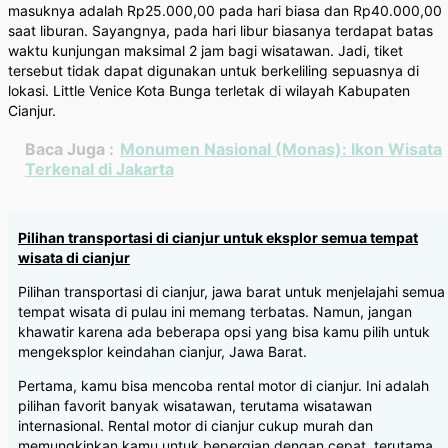
masuknya adalah Rp25.000,00 pada hari biasa dan Rp40.000,00
saat liburan. Sayangnya, pada hari libur biasanya terdapat batas
waktu kunjungan maksimal 2 jam bagi wisatawan. Jadi, tiket
tersebut tidak dapat digunakan untuk berkeliling sepuasnya di
lokasi. Little Venice Kota Bunga terletak di wilayah Kabupaten
Cianjur.
Baca Juga :
Monumen Nasional (Monas): Ikon Wisata
Terkenal di Jakarta
Pilihan transportasi di cianjur untuk eksplor semua tempat
wisata di cianjur
Pilihan transportasi di cianjur, jawa barat untuk menjelajahi semua
tempat wisata di pulau ini memang terbatas. Namun, jangan
khawatir karena ada beberapa opsi yang bisa kamu pilih untuk
mengeksplor keindahan cianjur, Jawa Barat.
Pertama, kamu bisa mencoba rental motor di cianjur. Ini adalah
pilihan favorit banyak wisatawan, terutama wisatawan
internasional. Rental motor di cianjur cukup murah dan
memungkinkan kamu untuk bepergian dengan cepat, terutama