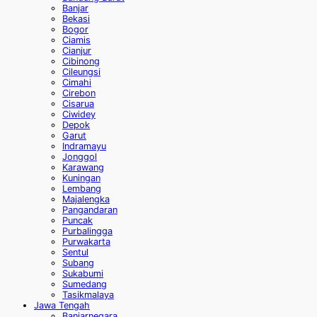
Banjar
Bekasi
Bogor
Ciamis
Cianjur
Cibinong
Cileungsi
Cimahi
Cirebon
Cisarua
Ciwidey
Depok
Garut
Indramayu
Jonggol
Karawang
Kuningan
Lembang
Majalengka
Pangandaran
Puncak
Purbalingga
Purwakarta
Sentul
Subang
Sukabumi
Sumedang
Tasikmalaya
Jawa Tengah
Banjarnegara