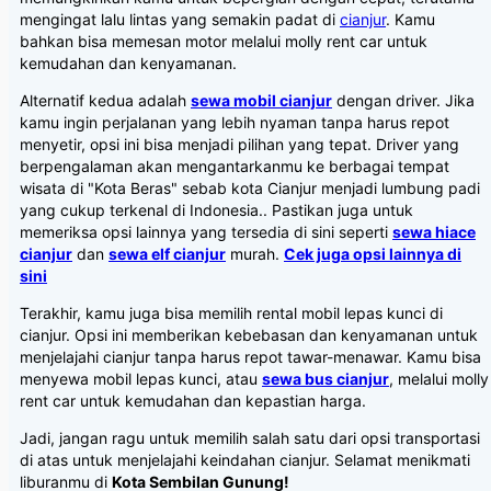
mengingat lalu lintas yang semakin padat di
cianjur
. Kamu
bahkan bisa memesan motor melalui molly rent car untuk
kemudahan dan kenyamanan.
Alternatif kedua adalah
sewa mobil cianjur
dengan driver. Jika
kamu ingin perjalanan yang lebih nyaman tanpa harus repot
menyetir, opsi ini bisa menjadi pilihan yang tepat. Driver yang
berpengalaman akan mengantarkanmu ke berbagai tempat
wisata di "Kota Beras" sebab kota Cianjur menjadi lumbung padi
yang cukup terkenal di Indonesia.. Pastikan juga untuk
memeriksa opsi lainnya yang tersedia di sini seperti
sewa hiace
cianjur
dan
sewa elf cianjur
murah.
Cek juga opsi lainnya di
sini
Terakhir, kamu juga bisa memilih rental mobil lepas kunci di
cianjur. Opsi ini memberikan kebebasan dan kenyamanan untuk
menjelajahi cianjur tanpa harus repot tawar-menawar. Kamu bisa
menyewa mobil lepas kunci, atau
sewa bus cianjur
, melalui molly
rent car untuk kemudahan dan kepastian harga.
Jadi, jangan ragu untuk memilih salah satu dari opsi transportasi
di atas untuk menjelajahi keindahan cianjur. Selamat menikmati
liburanmu di
Kota Sembilan Gunung!