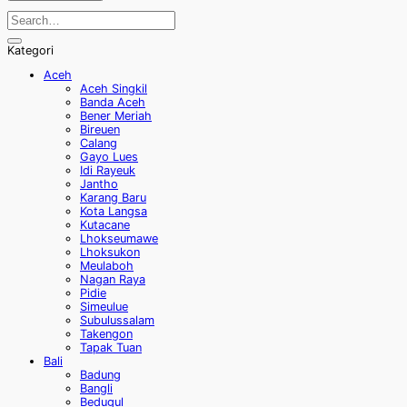
Kategori
Aceh
Aceh Singkil
Banda Aceh
Bener Meriah
Bireuen
Calang
Gayo Lues
Idi Rayeuk
Jantho
Karang Baru
Kota Langsa
Kutacane
Lhokseumawe
Lhoksukon
Meulaboh
Nagan Raya
Pidie
Simeulue
Subulussalam
Takengon
Tapak Tuan
Bali
Badung
Bangli
Bedugul