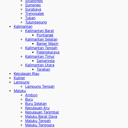
Situbondo
Sumenep
Surabaya
Trenggalek
Tuban
Tulungagung
Kalimantan
Kalimantan Barat
Pontianak
Kalimantan Selatan
Banjar Masin
Kalimantan Tengah
Palangkaraya
Kalimantan Timur
Samarinda
Kalimantan Utara
Tarakan
Kepulauan Riau
Kuliner
Lampung
Lampung Tengah
Maluku
Ambon
Buru
Buru Selatan
Kepulauan Aru
Kepulauan Tanimbar
Maluku Barat Daya
Maluku Tengah
Maluku Tenggara