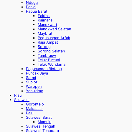
Nduga
Paniai
Papua Barat
Fakfak
Kaimana
Manokwari
Manokwari Selatan
Maybrat
Pegunungan Arfak
Raja Ampat
Sorong
Sorong Selatan
Tambrauw
Teluk Bintuni
Teluk Wondama
Pegunungan Bintang
Puncak Jaya
Sarmi
Supiori
Waropen
Yahukimo
Riau
Sulawesi
Gorontalo
Makassar
Palu
Sulawesi Barat
Mamuju
Sulawesi Tengah
Sulawesi Tenggara