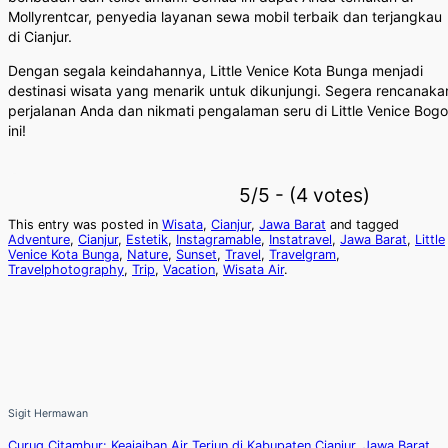
Mollyrentcar, penyedia layanan sewa mobil terbaik dan terjangkau
di Cianjur.
Dengan segala keindahannya, Little Venice Kota Bunga menjadi
destinasi wisata yang menarik untuk dikunjungi. Segera rencanaka
perjalanan Anda dan nikmati pengalaman seru di Little Venice Bogo
ini!
5/5 - (4 votes)
This entry was posted in
Wisata
,
Cianjur
,
Jawa Barat
and tagged
Adventure
,
Cianjur
,
Estetik
,
Instagramable
,
Instatravel
,
Jawa Barat
,
Little
Venice Kota Bunga
,
Nature
,
Sunset
,
Travel
,
Travelgram
,
Travelphotography
,
Trip
,
Vacation
,
Wisata Air
.
Sigit Hermawan
Curug Citambur: Keajaiban Air Terjun di Kabupaten Cianjur, Jawa Barat