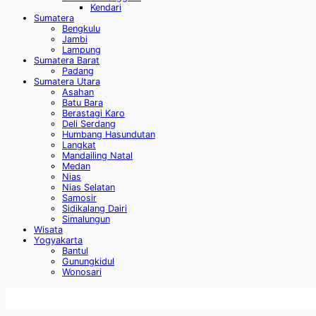
Kendari
Sumatera
Bengkulu
Jambi
Lampung
Sumatera Barat
Padang
Sumatera Utara
Asahan
Batu Bara
Berastagi Karo
Deli Serdang
Humbang Hasundutan
Langkat
Mandailing Natal
Medan
Nias
Nias Selatan
Samosir
Sidikalang Dairi
Simalungun
Wisata
Yogyakarta
Bantul
Gunungkidul
Wonosari