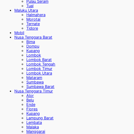
Pulau Seram
Tual
Maluku Utara
Halmahera
Morotai
Ternate
Tidore
Mobil
Nusa Tenggara Barat
Bima
Dompu
Kupang
Lombok
Lombok Barat
Lombok Tengah
Lombok Timur
Lombok Utara
Mataram
Sumbawa
Sumbawa Barat
Nusa Tenggara Timur
Alor
Belu
Ende
Flores
Kupang
Lampung Barat
Lembata
Malaka
Manggarai