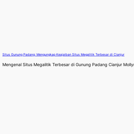
Situs Gunung Padang: Mengungkap Keajaiban Situs Megalitik Terbesar di Cianjur
Mengenal Situs Megalitik Terbesar di Gunung Padang Cianjur Molly