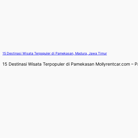
15 Destinasi Wisata Terpopuler di Pamekasan, Madura, Jawa Timur
15 Destinasi Wisata Terpopuler di Pamekasan Mollyrentcar.com – 