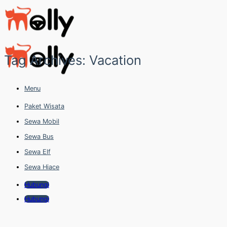
Skip
to
content
Tag Archives:
Vacation
Menu
Paket Wisata
Sewa Mobil
Sewa Bus
Sewa Elf
Sewa Hiace
Hubungi
Hubungi