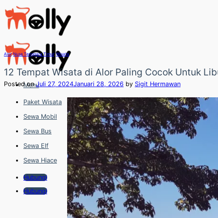
Skip
to
content
Alor
,
Nusa Tenggara Timur
,
Wisata
12 Tempat Wisata di Alor Paling Cocok Untuk Li
Posted on
Juli 27, 2024
Januari 28, 2026
by
Sigit Hermawan
Menu
Paket Wisata
Sewa Mobil
Sewa Bus
Sewa Elf
Sewa Hiace
Hubungi
Hubungi