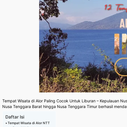
Tempat Wisata di Alor Paling Cocok Untuk Liburan – Kepulauan Nu
Nusa Tenggara Barat hingga Nusa Tenggara Timur berhasil mendata
Daftar Isi
Tempat Wisata di Alor NTT