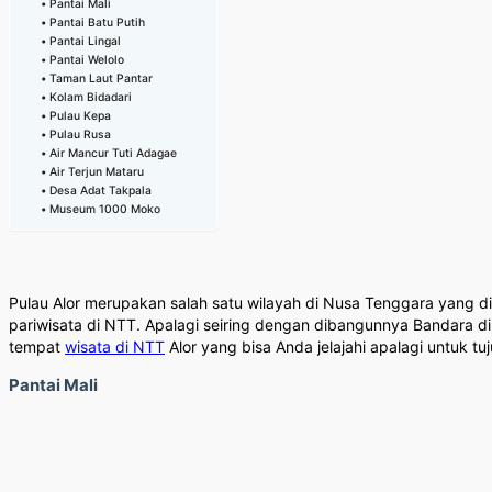
Pantai Mali
Pantai Batu Putih
Pantai Lingal
Pantai Welolo
Taman Laut Pantar
Kolam Bidadari
Pulau Kepa
Pulau Rusa
Air Mancur Tuti Adagae
Air Terjun Mataru
Desa Adat Takpala
Museum 1000 Moko
Pulau Alor merupakan salah satu wilayah di Nusa Tenggara yang di
pariwisata di NTT. Apalagi seiring dengan dibangunnya Bandara 
tempat
wisata di NTT
Alor yang bisa Anda jelajahi apalagi untuk t
Pantai Mali