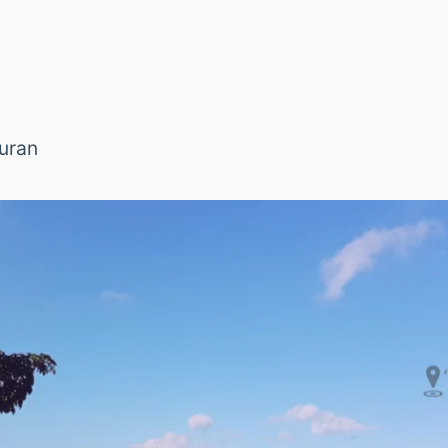
buran