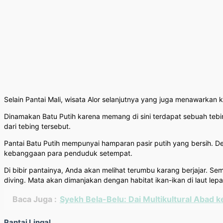
Selain Pantai Mali, wisata Alor selanjutnya yang juga menawarkan k
Dinamakan Batu Putih karena memang di sini terdapat sebuah tebin
dari tebing tersebut.
Pantai Batu Putih mempunyai hamparan pasir putih yang bersih. Desi
kebanggaan para penduduk setempat.
Di bibir pantainya, Anda akan melihat terumbu karang berjajar. Se
diving. Mata akan dimanjakan dengan habitat ikan-ikan di laut lepa
Baca Juga :
Syekh Bela-Belu: Dai Multikultural Abad k
Pantai Lingal