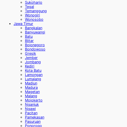
Sukoharjo
Tegal
Temanggung
Wonogiri
Wonosobo
Jawa Timur
Bangkalan
Banyuwangi
Batu
Blitar
Bojonegoro
Bondowoso
Gresik
Jember
Jombang
Kediri
Kota Batu
Lamongan
Lumajang
Madiun
Madura
Magetan
Malang
Mojokerto
Nganjuk
Ngawi
Pacitan
Pamekasan
Pasuruan
Ponorogo