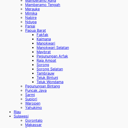
Mamberamo Raya
Mamberamo Tengah
Merauke
Mimika
Nabire
Nduga
Paniai
Papua Barat
Fakfak
Kaimana
Manokwari
Manokwari Selatan
Maybrat
Pegunungan Arfak
Raja Ampat
Sorong
Sorong Selatan
Tambrauw
Teluk Bintuni
Teluk Wondama
Pegunungan Bintang
Puncak Jaya
Sarmi
Supiori
Waropen
Yahukimo
Riau
Sulawesi
Gorontalo
Makassar