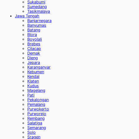
Sukabumi
Sumedang
Tasikmalaya
Jawa Tengah
Banjarnegara
Banyumas
Batang
Blora
Boyolali
Brebes
Cilacap
Demak
Dieng
Jepara
Karanganyar
Kebumen
Kendal
Klaten
Kudus
Magelang
Pati
Pekalongan
Pemalang
Purwokerto
Purworejo
Rembang
Salatiga
Semarang
Solo
Sragen