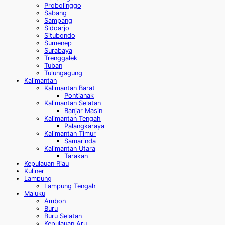
Probolinggo
Sabang
Sampang
Sidoarjo
Situbondo
Sumenep
Surabaya
Trenggalek
Tuban
Tulungagung
Kalimantan
Kalimantan Barat
Pontianak
Kalimantan Selatan
Banjar Masin
Kalimantan Tengah
Palangkaraya
Kalimantan Timur
Samarinda
Kalimantan Utara
Tarakan
Kepulauan Riau
Kuliner
Lampung
Lampung Tengah
Maluku
Ambon
Buru
Buru Selatan
Kepulauan Aru