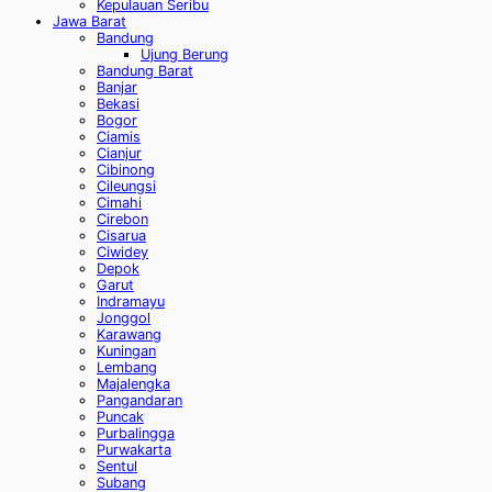
Kepulauan Seribu
Jawa Barat
Bandung
Ujung Berung
Bandung Barat
Banjar
Bekasi
Bogor
Ciamis
Cianjur
Cibinong
Cileungsi
Cimahi
Cirebon
Cisarua
Ciwidey
Depok
Garut
Indramayu
Jonggol
Karawang
Kuningan
Lembang
Majalengka
Pangandaran
Puncak
Purbalingga
Purwakarta
Sentul
Subang