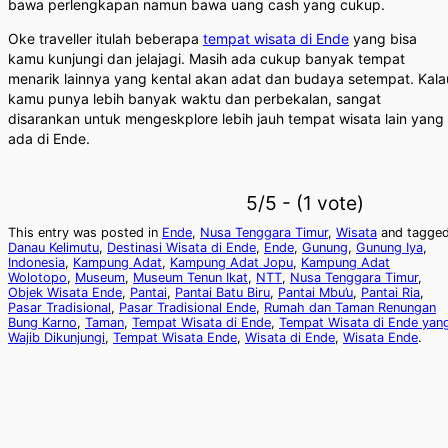
bawa perlengkapan namun bawa uang cash yang cukup.
Oke traveller itulah beberapa
tempat wisata di Ende
yang bisa
kamu kunjungi dan jelajagi. Masih ada cukup banyak tempat
menarik lainnya yang kental akan adat dan budaya setempat. Kala
kamu punya lebih banyak waktu dan perbekalan, sangat
disarankan untuk mengeskplore lebih jauh tempat wisata lain yang
ada di Ende.
5/5 - (1 vote)
This entry was posted in
Ende
,
Nusa Tenggara Timur
,
Wisata
and tagge
Danau Kelimutu
,
Destinasi Wisata di Ende
,
Ende
,
Gunung
,
Gunung Iya
,
Indonesia
,
Kampung Adat
,
Kampung Adat Jopu
,
Kampung Adat
Wolotopo
,
Museum
,
Museum Tenun Ikat
,
NTT
,
Nusa Tenggara Timur
,
Objek Wisata Ende
,
Pantai
,
Pantai Batu Biru
,
Pantai Mbu’u
,
Pantai Ria
,
Pasar Tradisional
,
Pasar Tradisional Ende
,
Rumah dan Taman Renungan
Bung Karno
,
Taman
,
Tempat Wisata di Ende
,
Tempat Wisata di Ende yan
Wajib Dikunjungi
,
Tempat Wisata Ende
,
Wisata di Ende
,
Wisata Ende
.