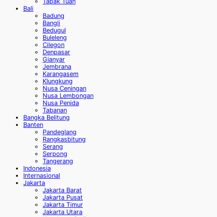
Tapak Tuan
Bali
Badung
Bangli
Bedugul
Buleleng
Cilegon
Denpasar
Gianyar
Jembrana
Karangasem
Klungkung
Nusa Ceningan
Nusa Lembongan
Nusa Penida
Tabanan
Bangka Belitung
Banten
Pandeglang
Rangkasbitung
Serang
Serpong
Tangerang
Indonesia
Internasional
Jakarta
Jakarta Barat
Jakarta Pusat
Jakarta Timur
Jakarta Utara