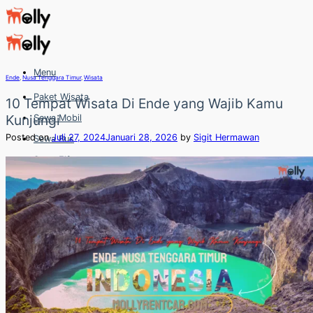
Skip
to
content
Menu
Ende
,
Nusa Tenggara Timur
,
Wisata
Paket Wisata
10 Tempat Wisata Di Ende yang Wajib Kamu
Kunjungi
Sewa Mobil
Posted on
Juli 27, 2024
Januari 28, 2026
by
Sigit Hermawan
Sewa Bus
Sewa Elf
Sewa Hiace
Hubungi
Hubungi