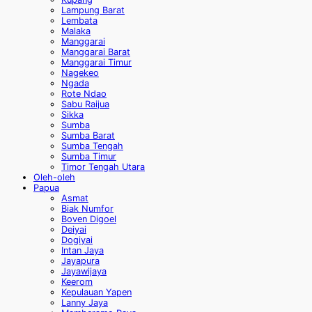
Lampung Barat
Lembata
Malaka
Manggarai
Manggarai Barat
Manggarai Timur
Nagekeo
Ngada
Rote Ndao
Sabu Raijua
Sikka
Sumba
Sumba Barat
Sumba Tengah
Sumba Timur
Timor Tengah Utara
Oleh-oleh
Papua
Asmat
Biak Numfor
Boven Digoel
Deiyai
Dogiyai
Intan Jaya
Jayapura
Jayawijaya
Keerom
Kepulauan Yapen
Lanny Jaya