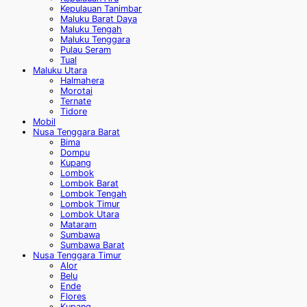
Kepulauan Tanimbar
Maluku Barat Daya
Maluku Tengah
Maluku Tenggara
Pulau Seram
Tual
Maluku Utara
Halmahera
Morotai
Ternate
Tidore
Mobil
Nusa Tenggara Barat
Bima
Dompu
Kupang
Lombok
Lombok Barat
Lombok Tengah
Lombok Timur
Lombok Utara
Mataram
Sumbawa
Sumbawa Barat
Nusa Tenggara Timur
Alor
Belu
Ende
Flores
Kupang