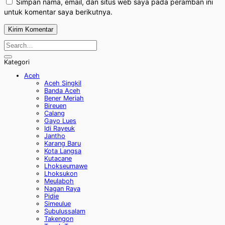
Simpan nama, email, dan situs web saya pada peramban ini
untuk komentar saya berikutnya.
Kategori
Aceh
Aceh Singkil
Banda Aceh
Bener Meriah
Bireuen
Calang
Gayo Lues
Idi Rayeuk
Jantho
Karang Baru
Kota Langsa
Kutacane
Lhokseumawe
Lhoksukon
Meulaboh
Nagan Raya
Pidie
Simeulue
Subulussalam
Takengon