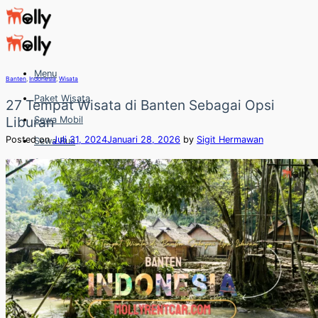
Skip
to
content
Menu
Banten
,
Indonesia
,
Wisata
Paket Wisata
27 Tempat Wisata di Banten Sebagai Opsi
Liburan
Sewa Mobil
Posted on
Juli 31, 2024
Januari 28, 2026
by
Sigit Hermawan
Sewa Bus
Sewa Elf
Sewa Hiace
Hubungi
Hubungi