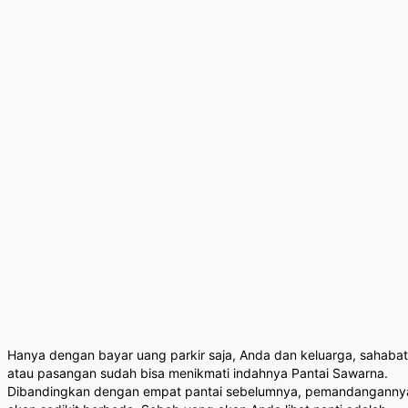
Hanya dengan bayar uang parkir saja, Anda dan keluarga, sahabat
atau pasangan sudah bisa menikmati indahnya Pantai Sawarna.
Dibandingkan dengan empat pantai sebelumnya, pemandanganny