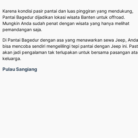
Karena kondisi pasir pantai dan luas pinggiran yang mendukung,
Pantai Bagedur dijadikan lokasi wisata Banten untuk offroad.
Mungkin Anda sudah penat dengan wisata yang hanya melihat
pemandangan saja.
Di Pantai Bagedur dengan asa yang menawarkan sewa Jeep, And
bisa mencoba sendiri mengelilingi tepi pantai dengan Jeep ini. Past
akan jadi pengalaman tak terlupakan untuk bersama pasangan ata
keluarga.
Pulau Sangiang