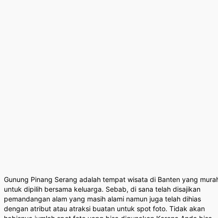
Gunung Pinang Serang adalah tempat wisata di Banten yang mura
untuk dipilih bersama keluarga. Sebab, di sana telah disajikan
pemandangan alam yang masih alami namun juga telah dihias
dengan atribut atau atraksi buatan untuk spot foto. Tidak akan