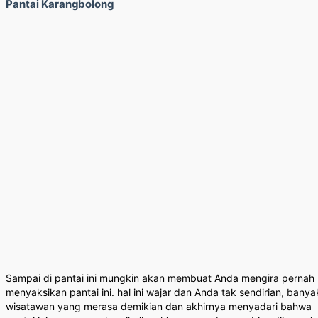
Pantai Karangbolong
Sampai di pantai ini mungkin akan membuat Anda mengira pernah
menyaksikan pantai ini. hal ini wajar dan Anda tak sendirian, banya
wisatawan yang merasa demikian dan akhirnya menyadari bahwa