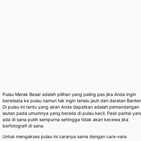
Pulau Merak Besar adalah pilihan yang paling pas jika Anda ingin
berwisata ke pulau namun tak ingin terlalu jauh dari daratan Banten
Di pulau ini tentu yang akan Anda dapatkan adalah pemandangan
lautan pada umumnya yang berada di pulau kecil. Pasir pantai yan
ada di sana putih sempurna sehingga tidak akan kecewa jika
berfotografi di sana.
Untuk mengakses pulau ini caranya sama dengan cara-vara