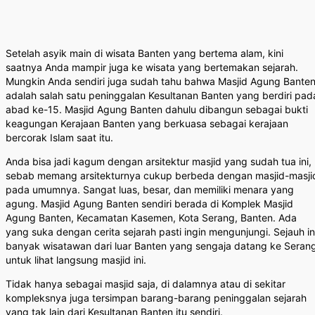
Setelah asyik main di wisata Banten yang bertema alam, kini
saatnya Anda mampir juga ke wisata yang bertemakan sejarah.
Mungkin Anda sendiri juga sudah tahu bahwa Masjid Agung Bante
adalah salah satu peninggalan Kesultanan Banten yang berdiri pad
abad ke-15. Masjid Agung Banten dahulu dibangun sebagai bukti
keagungan Kerajaan Banten yang berkuasa sebagai kerajaan
bercorak Islam saat itu.
Anda bisa jadi kagum dengan arsitektur masjid yang sudah tua ini,
sebab memang arsitekturnya cukup berbeda dengan masjid-masji
pada umumnya. Sangat luas, besar, dan memiliki menara yang
agung. Masjid Agung Banten sendiri berada di Komplek Masjid
Agung Banten, Kecamatan Kasemen, Kota Serang, Banten. Ada
yang suka dengan cerita sejarah pasti ingin mengunjungi. Sejauh in
banyak wisatawan dari luar Banten yang sengaja datang ke Seran
untuk lihat langsung masjid ini.
Tidak hanya sebagai masjid saja, di dalamnya atau di sekitar
kompleksnya juga tersimpan barang-barang peninggalan sejarah
yang tak lain dari Kesultanan Banten itu sendiri.