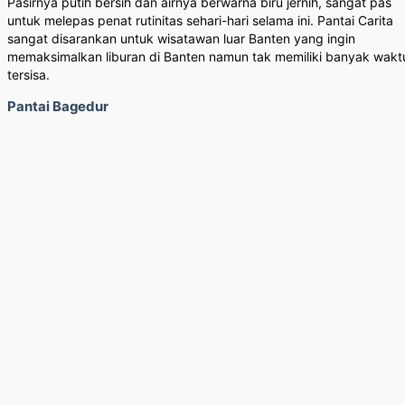
Pasirnya putih bersih dan airnya berwarna biru jernih, sangat pas
untuk melepas penat rutinitas sehari-hari selama ini. Pantai Carita
sangat disarankan untuk wisatawan luar Banten yang ingin
memaksimalkan liburan di Banten namun tak memiliki banyak wakt
tersisa.
Pantai Bagedur