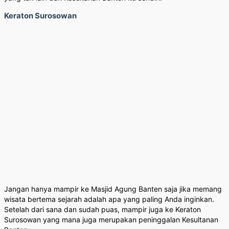
Keraton Surosowan
Jangan hanya mampir ke Masjid Agung Banten saja jika memang
wisata bertema sejarah adalah apa yang paling Anda inginkan.
Setelah dari sana dan sudah puas, mampir juga ke Keraton
Surosowan yang mana juga merupakan peninggalan Kesultanan