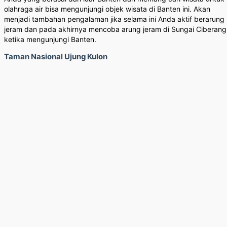
olahraga air bisa mengunjungi objek wisata di Banten ini. Akan
menjadi tambahan pengalaman jika selama ini Anda aktif berarung
jeram dan pada akhirnya mencoba arung jeram di Sungai Ciberang
ketika mengunjungi Banten.
Taman Nasional Ujung Kulon