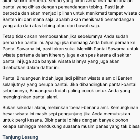
akan sedikit berbeda. Sebab yang akan Anda lihat nanti adalah
pantai yang dihias dengan pemandangan tebing. Pasti jauh
berbeda dan akan menjadi pilihan untuk menikmati tempat wisata 
Banten ini dari mana saja, apalah akan menikmati pemandangan
yang ada dari atas tebing atau dari bawah saja.
Tetap tidak akan membosankan jika sebelumnya Anda sudah
pernah ke pantai ini. Apalagi jika memang Anda belum pernah ke
Pantai Sawarna ini, pasti akan suka. Memilih Pantai Sawarna untuk
wisata pertama dalam itinerary juga akan pas karena di sekitar
pantai ini juga ada banyak wisata lainnya yang juga akan
disebutkan dalam daftar ini.
Pantai Binuangeun Indah juga jadi pilihan wisata alam di Banten
selanjutnya yang berupa pantai. Jika dibandingkan pantai-pantai
sebelumnya, Binuangeun Indah paling cocok untuk Anda yang
menginginkan pantai alami.
Bukan sekedar alami, melainkan ‘benar-benar alami’. Kemungkinan
besar wisata ini masih sepi pengunjung jika Anda memutuskan
untuk pergi kesana. Bibir pantai dihias dengan banyak pohon
kelapa sehingga mendukung suasana musim panas yang tak biasa
Tanjung Lesung