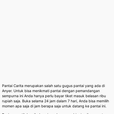
Pantai Carita merupakan salah satu gugus pantai yang ada di
Anyer. Untuk bisa menikmati pantai dengan pemandangan
sempurna ini Anda hanya perlu bayar tiket masuk belasan ribu
rupiah saja. Buka selama 24 jam dalam 7 hari, Anda bisa memilih
momen apa saja di jam berapa saja untuk datang ke pantai ini.