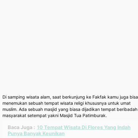
Di samping wisata alam, saat berkunjung ke Fakfak kamu juga bisa
menemukan sebuah tempat wisata religi khususnya untuk umat
muslim. Ada sebuah masjid yang biasa dijadikan tempat beribadah
masyarakat setempat yakni Masjid Tua Patimburak.
Baca Juga :
10 Tempat Wisata Di Flores Yang Indah
Punya Banyak Keunikan