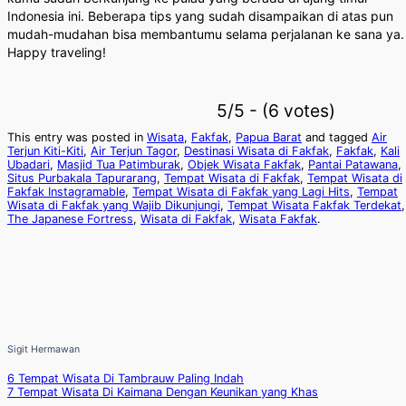
Indonesia ini. Beberapa tips yang sudah disampaikan di atas pun
mudah-mudahan bisa membantumu selama perjalanan ke sana ya.
Happy traveling!
5/5 - (6 votes)
This entry was posted in
Wisata
,
Fakfak
,
Papua Barat
and tagged
Air
Terjun Kiti-Kiti
,
Air Terjun Tagor
,
Destinasi Wisata di Fakfak
,
Fakfak
,
Kali
Ubadari
,
Masjid Tua Patimburak
,
Objek Wisata Fakfak
,
Pantai Patawana
,
Situs Purbakala Tapurarang
,
Tempat Wisata di Fakfak
,
Tempat Wisata di
Fakfak Instagramable
,
Tempat Wisata di Fakfak yang Lagi Hits
,
Tempat
Wisata di Fakfak yang Wajib Dikunjungi
,
Tempat Wisata Fakfak Terdekat
,
The Japanese Fortress
,
Wisata di Fakfak
,
Wisata Fakfak
.
Sigit Hermawan
6 Tempat Wisata Di Tambrauw Paling Indah
7 Tempat Wisata Di Kaimana Dengan Keunikan yang Khas