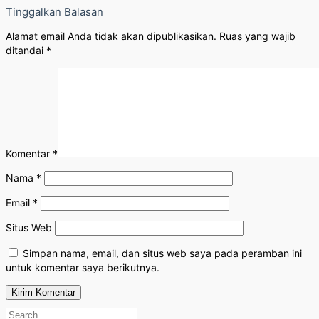
Tinggalkan Balasan
Alamat email Anda tidak akan dipublikasikan.
Ruas yang wajib
ditandai
*
Komentar
*
Nama
*
Email
*
Situs Web
Simpan nama, email, dan situs web saya pada peramban ini
untuk komentar saya berikutnya.