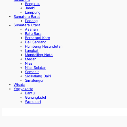
Bengkulu
Jambi
Lampung
Sumatera Barat
Padang
Sumatera Utara
Asahan
Batu Bara
Berastagi Karo
Deli Serdang
Humbang Hasundutan
Langkat
Mandailing Natal
Medan
Nias
Nias Selatan
Samosir
Sidikalang Dairi
Simalungun
Wisata
Yogyakarta
Bantul
Gunungkidul
Wonosari