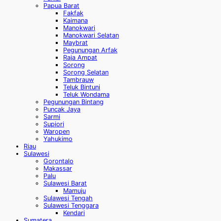
Papua Barat
Fakfak
Kaimana
Manokwari
Manokwari Selatan
Maybrat
Pegunungan Arfak
Raja Ampat
Sorong
Sorong Selatan
Tambrauw
Teluk Bintuni
Teluk Wondama
Pegunungan Bintang
Puncak Jaya
Sarmi
Supiori
Waropen
Yahukimo
Riau
Sulawesi
Gorontalo
Makassar
Palu
Sulawesi Barat
Mamuju
Sulawesi Tengah
Sulawesi Tenggara
Kendari
Sumatera