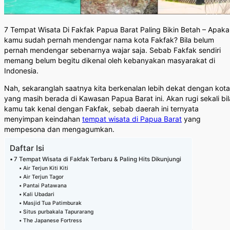
7 Tempat Wisata Di Fakfak Papua Barat Paling Bikin Betah – Apak
kamu sudah pernah mendengar nama kota Fakfak? Bila belum
pernah mendengar sebenarnya wajar saja. Sebab Fakfak sendiri
memang belum begitu dikenal oleh kebanyakan masyarakat di
Indonesia.
Nah, sekaranglah saatnya kita berkenalan lebih dekat dengan kota
yang masih berada di Kawasan Papua Barat ini. Akan rugi sekali bil
kamu tak kenal dengan Fakfak, sebab daerah ini ternyata
menyimpan keindahan
tempat wisata di Papua Barat
yang
mempesona dan mengagumkan.
Daftar Isi
7 Tempat Wisata di Fakfak Terbaru & Paling Hits Dikunjungi
Air Terjun Kiti Kiti
Air Terjun Tagor
Pantai Patawana
Kali Ubadari
Masjid Tua Patimburak
Situs purbakala Tapurarang
The Japanese Fortress