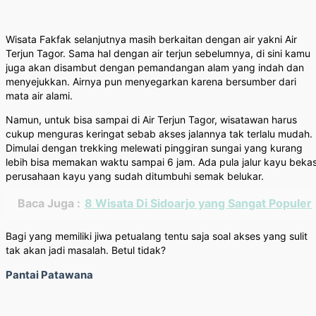
Wisata Fakfak selanjutnya masih berkaitan dengan air yakni Air
Terjun Tagor. Sama hal dengan air terjun sebelumnya, di sini kamu
juga akan disambut dengan pemandangan alam yang indah dan
menyejukkan. Airnya pun menyegarkan karena bersumber dari
mata air alami.
Namun, untuk bisa sampai di Air Terjun Tagor, wisatawan harus
cukup menguras keringat sebab akses jalannya tak terlalu mudah.
Dimulai dengan trekking melewati pinggiran sungai yang kurang
lebih bisa memakan waktu sampai 6 jam. Ada pula jalur kayu beka
perusahaan kayu yang sudah ditumbuhi semak belukar.
Baca Juga :
8 Wisata Di Sidoarjo yang Sangat Populer
Bagi yang memiliki jiwa petualang tentu saja soal akses yang sulit
tak akan jadi masalah. Betul tidak?
Pantai Patawana