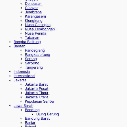
Denpasar
Gianyar
Jembrana
Karangasem
Klungkung
Nusa Ceningan
Nusa Lembongan
Nusa Penida
Tabanan
Bangka Belitung
Banten
Pandeglang
Rangkasbitung
Serang
Serpong
Tangerang
Indonesia
Internasional
Jakarta
Jakarta Barat
Jakarta Pusat
Jakarta Timur
Jakarta Utara
Kepulauan Seribu
Jawa Barat
Bandung
Ujung Berung
Bandung Barat
Banjar
Bekasi