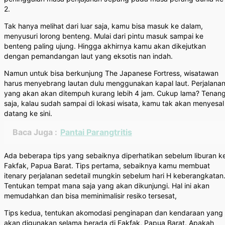
2.
Tak hanya melihat dari luar saja, kamu bisa masuk ke dalam,
menyusuri lorong benteng. Mulai dari pintu masuk sampai ke
benteng paling ujung. Hingga akhirnya kamu akan dikejutkan
dengan pemandangan laut yang eksotis nan indah.
Namun untuk bisa berkunjung The Japanese Fortress, wisatawan
harus menyebrang lautan dulu menggunakan kapal laut. Perjalana
yang akan akan ditempuh kurang lebih 4 jam. Cukup lama? Tenan
saja, kalau sudah sampai di lokasi wisata, kamu tak akan menyesal
datang ke sini.
Baca Juga :
Pantai Parangtritis
Ada beberapa tips yang sebaiknya diperhatikan sebelum liburan k
Fakfak, Papua Barat. Tips pertama, sebaiknya kamu membuat
itenary perjalanan sedetail mungkin sebelum hari H keberangkatan
Tentukan tempat mana saja yang akan dikunjungi. Hal ini akan
memudahkan dan bisa meminimalisir resiko tersesat,
Tips kedua, tentukan akomodasi penginapan dan kendaraan yang
akan digunakan selama berada di Fakfak, Papua Barat. Apakah