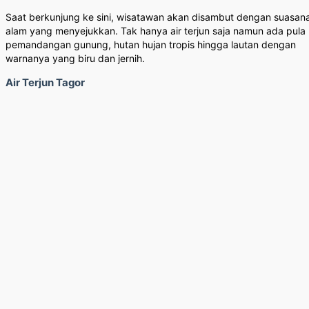
Saat berkunjung ke sini, wisatawan akan disambut dengan suasan
alam yang menyejukkan. Tak hanya air terjun saja namun ada pula
pemandangan gunung, hutan hujan tropis hingga lautan dengan
warnanya yang biru dan jernih.
Air Terjun Tagor