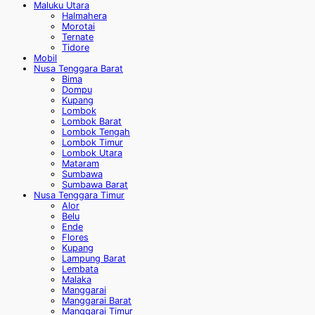
Maluku Utara
Halmahera
Morotai
Ternate
Tidore
Mobil
Nusa Tenggara Barat
Bima
Dompu
Kupang
Lombok
Lombok Barat
Lombok Tengah
Lombok Timur
Lombok Utara
Mataram
Sumbawa
Sumbawa Barat
Nusa Tenggara Timur
Alor
Belu
Ende
Flores
Kupang
Lampung Barat
Lembata
Malaka
Manggarai
Manggarai Barat
Manggarai Timur