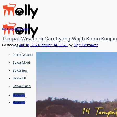
Skip
to
content
Garut
,
Jawa Barat
,
Wisata
Tempat Wisata di Garut yang Wajib Kamu Kunjun
Posted on
Juli 18, 2024
Februari 14, 2026
by
Sigit Hermawan
Menu
Paket Wisata
Sewa Mobil
Sewa Bus
Sewa Elf
Sewa Hiace
Hubungi
Hubungi