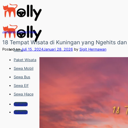
Skip
to
content
Jawa Barat
,
Kuningan
,
Wisata
18 Tempat Wisata di Kuningan yang Ngehits dan
Posted on
Juli 15, 2024
Januari 28, 2026
by
Sigit Hermawan
Menu
Paket Wisata
Sewa Mobil
Sewa Bus
Sewa Elf
Sewa Hiace
Hubungi
Hubungi