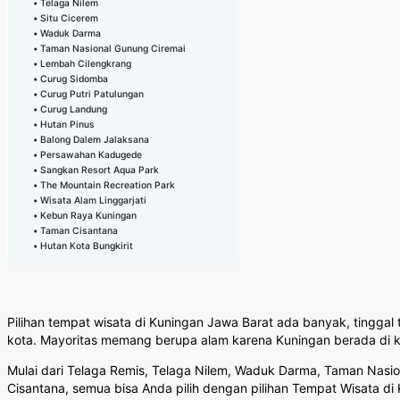
Telaga Nilem
Situ Cicerem
Waduk Darma
Taman Nasional Gunung Ciremai
Lembah Cilengkrang
Curug Sidomba
Curug Putri Patulungan
Curug Landung
Hutan Pinus
Balong Dalem Jalaksana
Persawahan Kadugede
Sangkan Resort Aqua Park
The Mountain Recreation Park
Wisata Alam Linggarjati
Kebun Raya Kuningan
Taman Cisantana
Hutan Kota Bungkirit
Pilihan tempat wisata di Kuningan Jawa Barat ada banyak, tinggal 
kota. Mayoritas memang berupa alam karena Kuningan berada di k
Mulai dari Telaga Remis, Telaga Nilem, Waduk Darma, Taman Nasi
Cisantana, semua bisa Anda pilih dengan pilihan Tempat Wisata di 