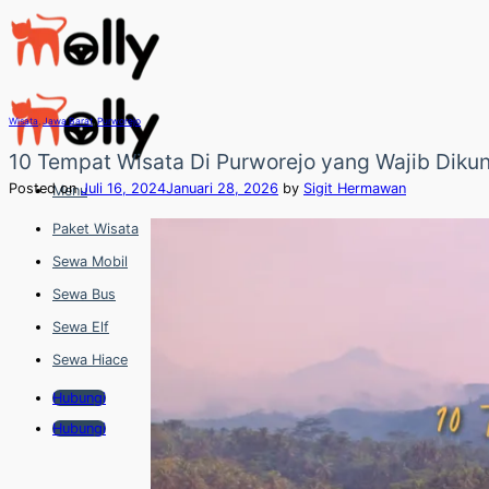
Skip
to
content
Wisata
,
Jawa Barat
,
Purworejo
10 Tempat Wisata Di Purworejo yang Wajib Dikun
Posted on
Juli 16, 2024
Januari 28, 2026
by
Sigit Hermawan
Menu
Paket Wisata
Sewa Mobil
Sewa Bus
Sewa Elf
Sewa Hiace
Hubungi
Hubungi