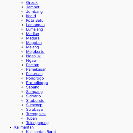
Gresik
Jember
Jombang
Kediri
Kota Batu
Lamongan
Lumajang
Madiun
Madura
Magetan
Malang
Mojokerto
Nganjuk
Ngawi
Pacitan
Pamekasan
Pasuruan
Ponorogo
Probolinggo
Sabang
Sampang
Sidoarjo
Situbondo
Sumenep
Surabaya
Trenggalek
Tuban
Tulungagung
Kalimantan
Kalimantan Barat