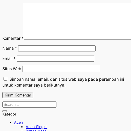
Komentar
*
Nama
*
Email
*
Situs Web
Simpan nama, email, dan situs web saya pada peramban ini
untuk komentar saya berikutnya.
Kategori
Aceh
Aceh Singkil