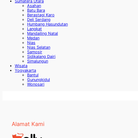
Sumatera Utara
Asahan
Batu Bara
Berastagi Karo
Deli Serdang
Humbang Hasundutan
Langkat
Mandailing Natal
Medan
Nias
Nias Selatan
Samosir
Sidikalang Dairi
Simalungun
Wisata
Yogyakarta
Bantul
Gunungkidul
Wonosari
Alamat Kami