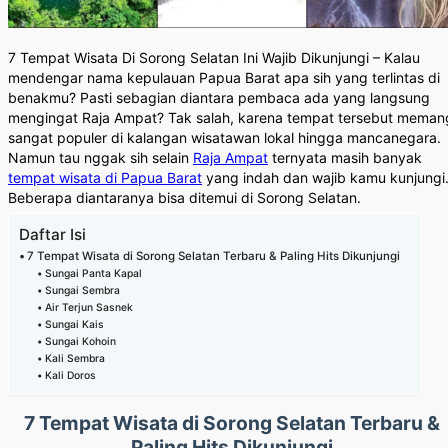
7 Tempat Wisata Di Sorong Selatan Ini Wajib Dikunjungi – Kalau
mendengar nama kepulauan Papua Barat apa sih yang terlintas di
benakmu? Pasti sebagian diantara pembaca ada yang langsung
mengingat Raja Ampat? Tak salah, karena tempat tersebut meman
sangat populer di kalangan wisatawan lokal hingga mancanegara.
Namun tau nggak sih selain
Raja Ampat
ternyata masih banyak
tempat wisata di Papua Barat
yang indah dan wajib kamu kunjungi
Beberapa diantaranya bisa ditemui di Sorong Selatan.
Daftar Isi
7 Tempat Wisata di Sorong Selatan Terbaru & Paling Hits Dikunjungi
Sungai Panta Kapal
Sungai Sembra
Air Terjun Sasnek
Sungai Kais
Sungai Kohoin
Kali Sembra
Kali Doros
7 Tempat Wisata di Sorong Selatan Terbaru &
Paling Hits Dikunjungi