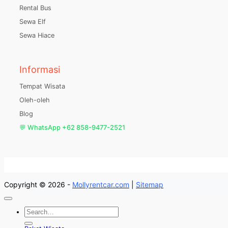
Rental Bus
Sewa Elf
Sewa Hiace
Informasi
Tempat Wisata
Oleh-oleh
Blog
💬 WhatsApp +62 858-9477-2521
Copyright © 2026 -
Mollyrentcar.com
|
Sitemap