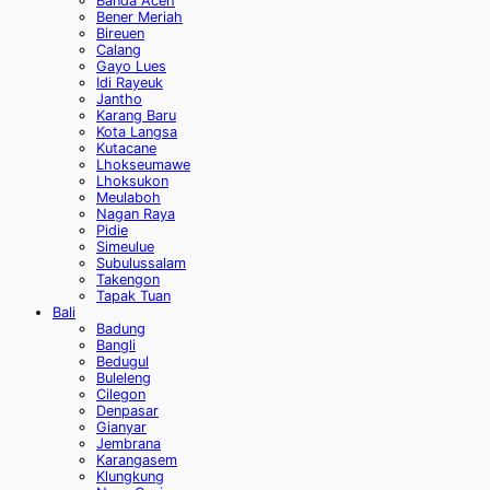
Banda Aceh
Bener Meriah
Bireuen
Calang
Gayo Lues
Idi Rayeuk
Jantho
Karang Baru
Kota Langsa
Kutacane
Lhokseumawe
Lhoksukon
Meulaboh
Nagan Raya
Pidie
Simeulue
Subulussalam
Takengon
Tapak Tuan
Bali
Badung
Bangli
Bedugul
Buleleng
Cilegon
Denpasar
Gianyar
Jembrana
Karangasem
Klungkung