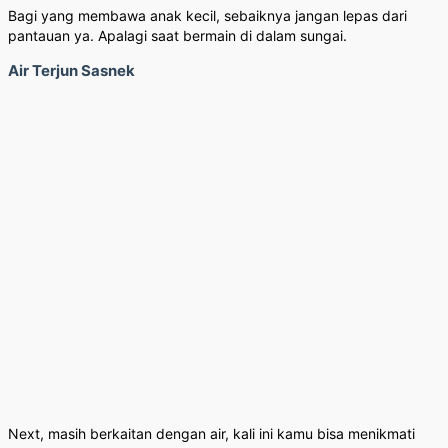
Bagi yang membawa anak kecil, sebaiknya jangan lepas dari
pantauan ya. Apalagi saat bermain di dalam sungai.
Air Terjun Sasnek
Next, masih berkaitan dengan air, kali ini kamu bisa menikmati