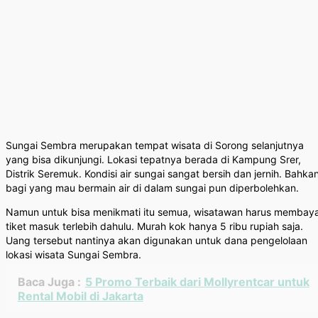
Sungai Sembra merupakan tempat wisata di Sorong selanjutnya
yang bisa dikunjungi. Lokasi tepatnya berada di Kampung Srer,
Distrik Seremuk. Kondisi air sungai sangat bersih dan jernih. Bahka
bagi yang mau bermain air di dalam sungai pun diperbolehkan.
Namun untuk bisa menikmati itu semua, wisatawan harus membay
tiket masuk terlebih dahulu. Murah kok hanya 5 ribu rupiah saja.
Uang tersebut nantinya akan digunakan untuk dana pengelolaan
lokasi wisata Sungai Sembra.
Baca Juga :
5 Promo Terbaik dari Mollyrentcar untuk
Rental Mobil di Jakarta