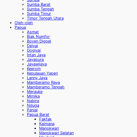
Sumba Barat
Sumba Tengah
Sumba Timur
Timor Tengah Utara
Oleh-oleh
Papua
Asmat
Biak Numfor
Boven Digoel
Deiyai
Dogiyai
Intan Jaya
Jayapura
Jayawijaya
Keerom
Kepulauan Yapen
Lanny Jaya
Mamberamo Raya
Mamberamo Tengah
Merauke
Mimika
Nabire
Nduga
Paniai
Papua Barat
Fakfak
Kaimana
Manokwari
Manokwari Selatan