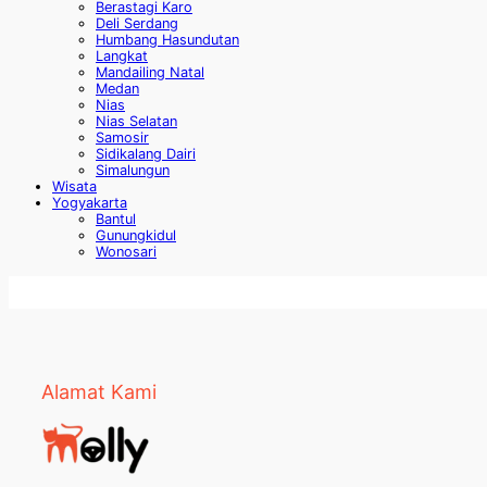
Berastagi Karo
Deli Serdang
Humbang Hasundutan
Langkat
Mandailing Natal
Medan
Nias
Nias Selatan
Samosir
Sidikalang Dairi
Simalungun
Wisata
Yogyakarta
Bantul
Gunungkidul
Wonosari
Alamat Kami