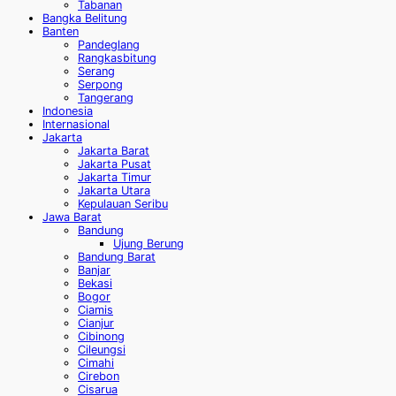
Tabanan
Bangka Belitung
Banten
Pandeglang
Rangkasbitung
Serang
Serpong
Tangerang
Indonesia
Internasional
Jakarta
Jakarta Barat
Jakarta Pusat
Jakarta Timur
Jakarta Utara
Kepulauan Seribu
Jawa Barat
Bandung
Ujung Berung
Bandung Barat
Banjar
Bekasi
Bogor
Ciamis
Cianjur
Cibinong
Cileungsi
Cimahi
Cirebon
Cisarua