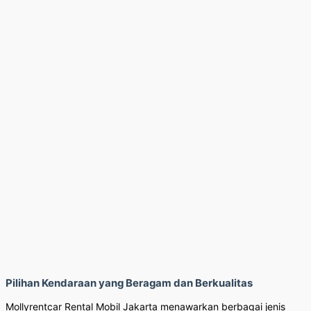
Pilihan Kendaraan yang Beragam dan Berkualitas
Mollyrentcar Rental Mobil Jakarta menawarkan berbagai jenis