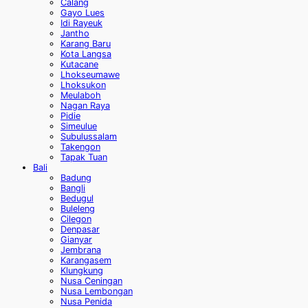
Calang
Gayo Lues
Idi Rayeuk
Jantho
Karang Baru
Kota Langsa
Kutacane
Lhokseumawe
Lhoksukon
Meulaboh
Nagan Raya
Pidie
Simeulue
Subulussalam
Takengon
Tapak Tuan
Bali
Badung
Bangli
Bedugul
Buleleng
Cilegon
Denpasar
Gianyar
Jembrana
Karangasem
Klungkung
Nusa Ceningan
Nusa Lembongan
Nusa Penida