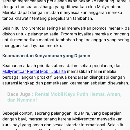
sedang merencanakan perjalanan akhir pekan ke Bandung, terkeju
dengan transparansi harga yang ditawarkan oleh Mollyrentcar.
Mereka dapat dengan mudah menyesuaikan anggaran mereka
tanpa khawatir tentang pengeluaran tambahan.
Selain itu, Mollyrentcar sering kali menawarkan promosi menarik d
diskon untuk pelanggan setia. Program loyalitas mereka dirancang
untuk memberikan manfaat tambahan bagi pelanggan yang sering
menggunakan layanan mereka.
Keamanan dan Kenyamanan yang Dijamin
Keamanan adalah prioritas utama dalam setiap perjalanan, dan
Mollyrentcar Rental Mobil Jakarta
memastikan hal ini melalui
berbagai langkah proaktif. Semua kendaraan dilengkapi dengan
asuransi lengkap dan pemeriksaan keamanan sebelum disewakan.
Baca Juga :
Rental Mobil Kayu Putih Hemat, Aman,
dan Nyaman!
Sebagai contoh, seorang pelanggan, Ibu Mira, yang bepergian
dengan bayi, merasa tenang karena Mollyrentcar menyediakan
kursi bayi yang aman dan sesuai standar internasional. Selain itu,