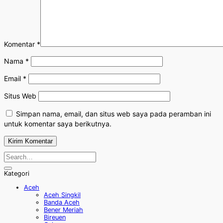
Komentar
*
Nama
*
Email
*
Situs Web
Simpan nama, email, dan situs web saya pada peramban ini
untuk komentar saya berikutnya.
Kategori
Aceh
Aceh Singkil
Banda Aceh
Bener Meriah
Bireuen