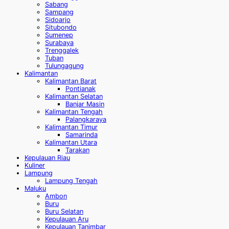
Sabang
Sampang
Sidoarjo
Situbondo
Sumenep
Surabaya
Trenggalek
Tuban
Tulungagung
Kalimantan
Kalimantan Barat
Pontianak
Kalimantan Selatan
Banjar Masin
Kalimantan Tengah
Palangkaraya
Kalimantan Timur
Samarinda
Kalimantan Utara
Tarakan
Kepulauan Riau
Kuliner
Lampung
Lampung Tengah
Maluku
Ambon
Buru
Buru Selatan
Kepulauan Aru
Kepulauan Tanimbar