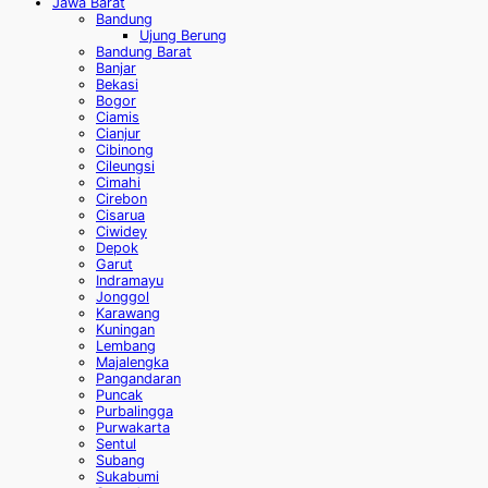
Jawa Barat
Bandung
Ujung Berung
Bandung Barat
Banjar
Bekasi
Bogor
Ciamis
Cianjur
Cibinong
Cileungsi
Cimahi
Cirebon
Cisarua
Ciwidey
Depok
Garut
Indramayu
Jonggol
Karawang
Kuningan
Lembang
Majalengka
Pangandaran
Puncak
Purbalingga
Purwakarta
Sentul
Subang
Sukabumi