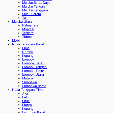
Maluku Barat Daya
Maluku Tengah
Maluku Tenggara
Pulau Seram
Tual
Maluku Utara
Halmahera
Morotai
Ternate
Tidore
Mobil
Nusa Tenggara Barat
Bima
Dompu
Kupang
Lombok
Lombok Barat
Lombok Tengah
Lombok Timur
Lombok Utara
Mataram
Sumbawa
Sumbawa Barat
Nusa Tenggara Timur
Alor
Belu
Ende
Flores
Kupang
Lampung Barat