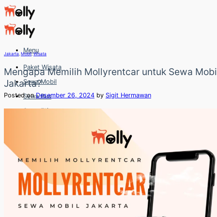
Skip
to
content
Menu
Jakarta
,
Mobil
,
Wisata
Paket Wisata
Mengapa Memilih Mollyrentcar untuk Sewa Mobi
Jakarta?
Sewa Mobil
Posted on
Desember 26, 2024
by
Sigit Hermawan
Sewa Bus
Sewa Elf
Sewa Hiace
Hubungi
Hubungi