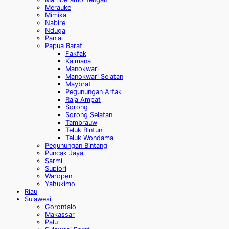
Merauke
Mimika
Nabire
Nduga
Paniai
Papua Barat
Fakfak
Kaimana
Manokwari
Manokwari Selatan
Maybrat
Pegunungan Arfak
Raja Ampat
Sorong
Sorong Selatan
Tambrauw
Teluk Bintuni
Teluk Wondama
Pegunungan Bintang
Puncak Jaya
Sarmi
Supiori
Waropen
Yahukimo
Riau
Sulawesi
Gorontalo
Makassar
Palu