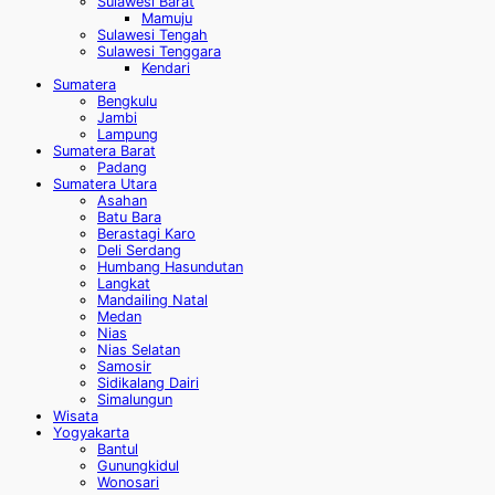
Sulawesi Barat
Mamuju
Sulawesi Tengah
Sulawesi Tenggara
Kendari
Sumatera
Bengkulu
Jambi
Lampung
Sumatera Barat
Padang
Sumatera Utara
Asahan
Batu Bara
Berastagi Karo
Deli Serdang
Humbang Hasundutan
Langkat
Mandailing Natal
Medan
Nias
Nias Selatan
Samosir
Sidikalang Dairi
Simalungun
Wisata
Yogyakarta
Bantul
Gunungkidul
Wonosari