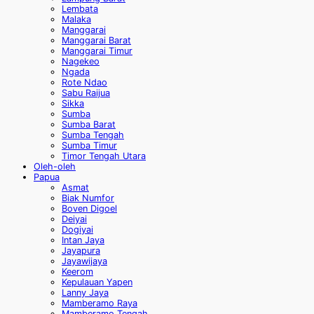
Lembata
Malaka
Manggarai
Manggarai Barat
Manggarai Timur
Nagekeo
Ngada
Rote Ndao
Sabu Raijua
Sikka
Sumba
Sumba Barat
Sumba Tengah
Sumba Timur
Timor Tengah Utara
Oleh-oleh
Papua
Asmat
Biak Numfor
Boven Digoel
Deiyai
Dogiyai
Intan Jaya
Jayapura
Jayawijaya
Keerom
Kepulauan Yapen
Lanny Jaya
Mamberamo Raya
Mamberamo Tengah