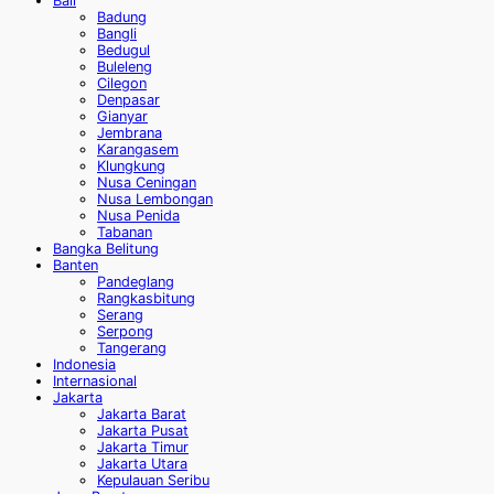
Bali
Badung
Bangli
Bedugul
Buleleng
Cilegon
Denpasar
Gianyar
Jembrana
Karangasem
Klungkung
Nusa Ceningan
Nusa Lembongan
Nusa Penida
Tabanan
Bangka Belitung
Banten
Pandeglang
Rangkasbitung
Serang
Serpong
Tangerang
Indonesia
Internasional
Jakarta
Jakarta Barat
Jakarta Pusat
Jakarta Timur
Jakarta Utara
Kepulauan Seribu