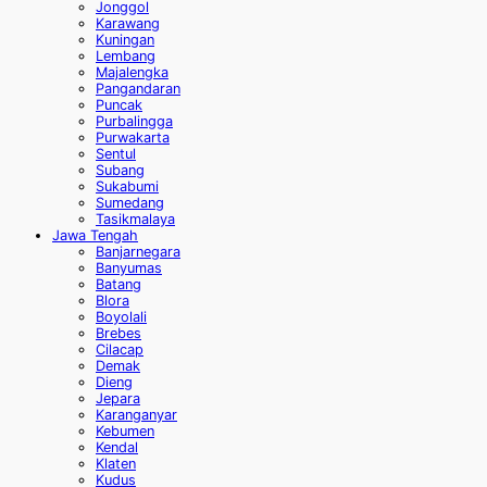
Jonggol
Karawang
Kuningan
Lembang
Majalengka
Pangandaran
Puncak
Purbalingga
Purwakarta
Sentul
Subang
Sukabumi
Sumedang
Tasikmalaya
Jawa Tengah
Banjarnegara
Banyumas
Batang
Blora
Boyolali
Brebes
Cilacap
Demak
Dieng
Jepara
Karanganyar
Kebumen
Kendal
Klaten
Kudus