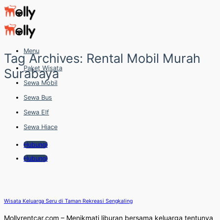
Skip
to
content
Menu
Tag Archives:
Rental Mobil Murah
Paket Wisata
Surabaya
Sewa Mobil
Sewa Bus
Sewa Elf
Sewa Hiace
Hubungi
Hubungi
Wisata Keluarga Seru di Taman Rekreasi Sengkaling
Mollyrentcar.com – Menikmati liburan bersama keluarga tentunya