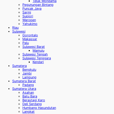
Teluk Wondama
Pegunungan Bintang
Puncak Jaya
Sarmi
Supiori
Waropen
Yahukimo
Riau
Sulawesi
Gorontalo
Makassar
Palu
Sulawesi Barat
Mamuju
Sulawesi Tengah
Sulawesi Tenggara
Kendari
Sumatera
Bengkulu
Jambi
Lampung
Sumatera Barat
Padang
Sumatera Utara
Asahan
Batu Bara
Berastagi Karo
Deli Serdang
Humbang Hasundutan
Langkat