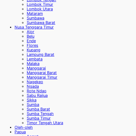
Lombok Timur
Lombok Utara
Mataram
Sumbawa
Sumbawa Barat
Nusa Tenggara Timur
Alor
Belu
Ende
Flores
Kupang
Lampung Barat
Lembata
Malaka
Manggarai
Manggarai Barat
Manggarai Timur
Nagekeo
Ngada
Rote Ndao
Sabu Raijua
Sikka
Sumba
Sumba Barat
Sumba Tengah
Sumba Timur
Timor Tengah Utara
Oleh-oleh
Papua