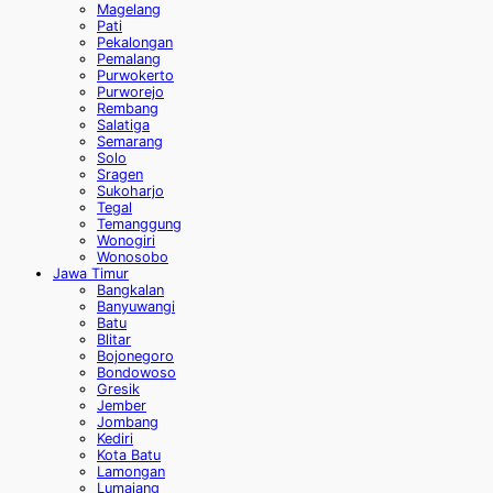
Magelang
Pati
Pekalongan
Pemalang
Purwokerto
Purworejo
Rembang
Salatiga
Semarang
Solo
Sragen
Sukoharjo
Tegal
Temanggung
Wonogiri
Wonosobo
Jawa Timur
Bangkalan
Banyuwangi
Batu
Blitar
Bojonegoro
Bondowoso
Gresik
Jember
Jombang
Kediri
Kota Batu
Lamongan
Lumajang