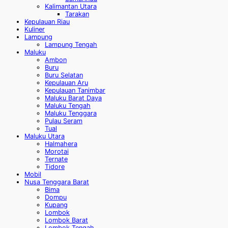
Kalimantan Utara
Tarakan
Kepulauan Riau
Kuliner
Lampung
Lampung Tengah
Maluku
Ambon
Buru
Buru Selatan
Kepulauan Aru
Kepulauan Tanimbar
Maluku Barat Daya
Maluku Tengah
Maluku Tenggara
Pulau Seram
Tual
Maluku Utara
Halmahera
Morotai
Ternate
Tidore
Mobil
Nusa Tenggara Barat
Bima
Dompu
Kupang
Lombok
Lombok Barat
Lombok Tengah