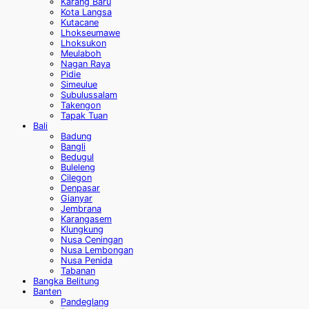
Karang Baru
Kota Langsa
Kutacane
Lhokseumawe
Lhoksukon
Meulaboh
Nagan Raya
Pidie
Simeulue
Subulussalam
Takengon
Tapak Tuan
Bali
Badung
Bangli
Bedugul
Buleleng
Cilegon
Denpasar
Gianyar
Jembrana
Karangasem
Klungkung
Nusa Ceningan
Nusa Lembongan
Nusa Penida
Tabanan
Bangka Belitung
Banten
Pandeglang