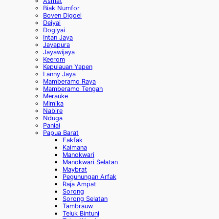
Asmat
Biak Numfor
Boven Digoel
Deiyai
Dogiyai
Intan Jaya
Jayapura
Jayawijaya
Keerom
Kepulauan Yapen
Lanny Jaya
Mamberamo Raya
Mamberamo Tengah
Merauke
Mimika
Nabire
Nduga
Paniai
Papua Barat
Fakfak
Kaimana
Manokwari
Manokwari Selatan
Maybrat
Pegunungan Arfak
Raja Ampat
Sorong
Sorong Selatan
Tambrauw
Teluk Bintuni