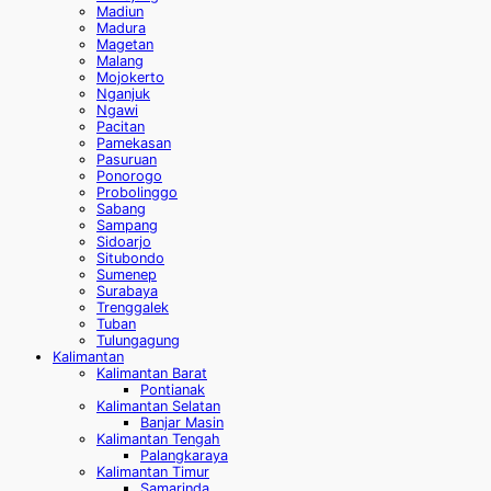
Madiun
Madura
Magetan
Malang
Mojokerto
Nganjuk
Ngawi
Pacitan
Pamekasan
Pasuruan
Ponorogo
Probolinggo
Sabang
Sampang
Sidoarjo
Situbondo
Sumenep
Surabaya
Trenggalek
Tuban
Tulungagung
Kalimantan
Kalimantan Barat
Pontianak
Kalimantan Selatan
Banjar Masin
Kalimantan Tengah
Palangkaraya
Kalimantan Timur
Samarinda