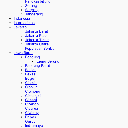
Rangkasbitung
Serang
Serpong
Tangerang
Indonesia
Internasional
Jakarta
Jakarta Barat
Jakarta Pusat
Jakarta Timur
Jakarta Utara
Kepulauan Seribu
Jawa Barat
Bandung
Ujung Berung
Bandung Barat
Banjar
Bekasi
Bogor
Ciamis
Cianjur
Cibinong
Cileungsi
Cimahi
Cirebon
Cisarua
Ciwidey
Depok
Garut
Indramayu