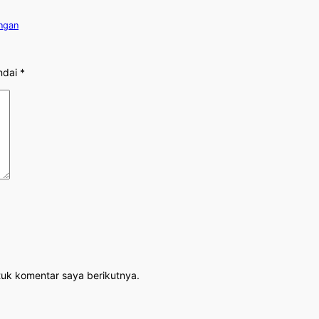
angan
ndai
*
tuk komentar saya berikutnya.