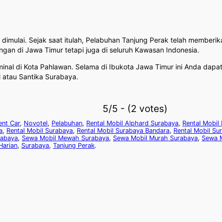
imulai. Sejak saat itulah, Pelabuhan Tanjung Perak telah memberi
ngan di Jawa Timur tetapi juga di seluruh Kawasan Indonesia.
terminal di Kota Pahlawan. Selama di Ibukota Jawa Timur ini Anda dap
 atau Santika Surabaya.
5/5 - (2 votes)
ent Car
,
Novotel
,
Pelabuhan
,
Rental Mobil Alphard Surabaya
,
Rental Mobil
a
,
Rental Mobil Surabaya
,
Rental Mobil Surabaya Bandara
,
Rental Mobil Su
rabaya
,
Sewa Mobil Mewah Surabaya
,
Sewa Mobil Murah Surabaya
,
Sewa M
Harian
,
Surabaya
,
Tanjung Perak
.