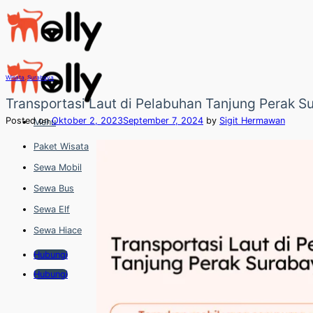
Skip
to
content
Wisata
,
Surabaya
Transportasi Laut di Pelabuhan Tanjung Perak S
Posted on
Oktober 2, 2023
September 7, 2024
by
Sigit Hermawan
Menu
Paket Wisata
Sewa Mobil
Sewa Bus
Sewa Elf
Sewa Hiace
Hubungi
Hubungi