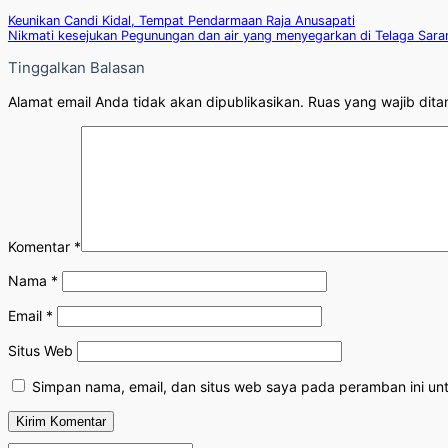
Keunikan Candi Kidal, Tempat Pendarmaan Raja Anusapati
Nikmati kesejukan Pegunungan dan air yang menyegarkan di Telaga Sar
Tinggalkan Balasan
Alamat email Anda tidak akan dipublikasikan.
Ruas yang wajib dita
Komentar
*
Nama
*
Email
*
Situs Web
Simpan nama, email, dan situs web saya pada peramban ini un