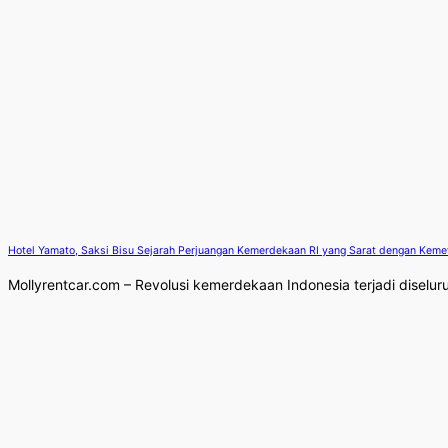
Hotel Yamato, Saksi Bisu Sejarah Perjuangan Kemerdekaan RI yang Sarat dengan Kem
Mollyrentcar.com – Revolusi kemerdekaan Indonesia terjadi diselur