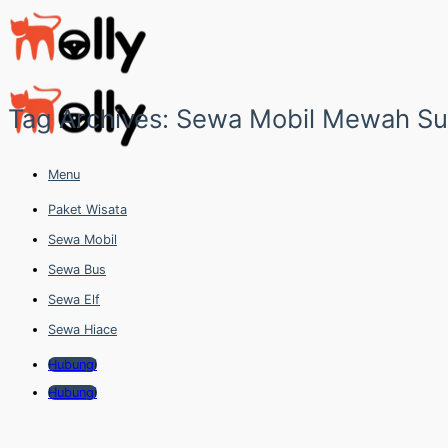
Skip
to
content
Tag Archives:
Sewa Mobil Mewah Su
Menu
Paket Wisata
Sewa Mobil
Sewa Bus
Sewa Elf
Sewa Hiace
Hubungi
Hubungi