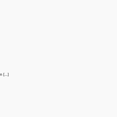
 [...]