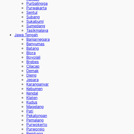
Purbalingga
Purwakarta
Sentul
Subang
Sukabumi
Sumedang
Tasikmalaya
Jawa Tengah
Banjarnegara
Banyumas
Batang
Blora
Boyolali
Brebes
Cilacap
Demak
Dieng
Jepara
Karanganyar
Kebumen
Kendal
Klaten
Kudus
Magelang
Pati
Pekalongan
Pemalang
Purwokerto
Purworejo
Rembang