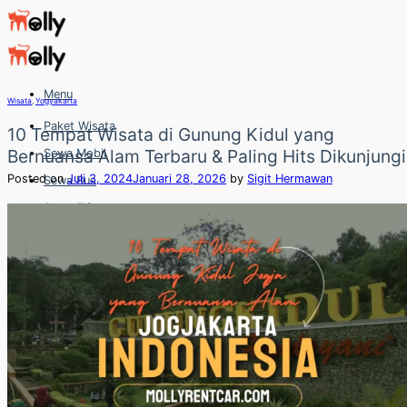
Skip
to
content
Menu
Wisata
,
Yogyakarta
Paket Wisata
10 Tempat Wisata di Gunung Kidul yang
Bernuansa Alam Terbaru & Paling Hits Dikunjungi
Sewa Mobil
Posted on
Juli 3, 2024
Januari 28, 2026
by
Sigit Hermawan
Sewa Bus
Sewa Elf
Sewa Hiace
Hubungi
Hubungi