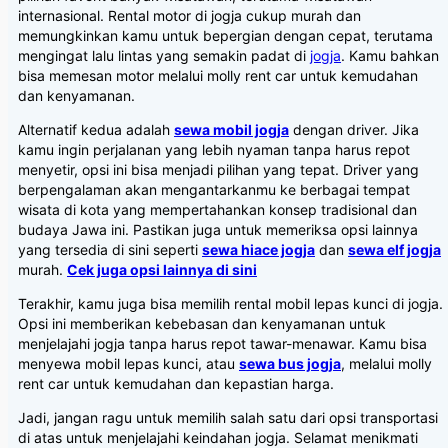
internasional. Rental motor di jogja cukup murah dan
memungkinkan kamu untuk bepergian dengan cepat, terutama
mengingat lalu lintas yang semakin padat di
jogja
. Kamu bahkan
bisa memesan motor melalui molly rent car untuk kemudahan
dan kenyamanan.
Alternatif kedua adalah
sewa mobil jogja
dengan driver. Jika
kamu ingin perjalanan yang lebih nyaman tanpa harus repot
menyetir, opsi ini bisa menjadi pilihan yang tepat. Driver yang
berpengalaman akan mengantarkanmu ke berbagai tempat
wisata di kota yang mempertahankan konsep tradisional dan
budaya Jawa ini. Pastikan juga untuk memeriksa opsi lainnya
yang tersedia di sini seperti
sewa hiace jogja
dan
sewa elf jogja
murah.
Cek juga opsi lainnya di sini
Terakhir, kamu juga bisa memilih rental mobil lepas kunci di jogja.
Opsi ini memberikan kebebasan dan kenyamanan untuk
menjelajahi jogja tanpa harus repot tawar-menawar. Kamu bisa
menyewa mobil lepas kunci, atau
sewa bus jogja
, melalui molly
rent car untuk kemudahan dan kepastian harga.
Jadi, jangan ragu untuk memilih salah satu dari opsi transportasi
di atas untuk menjelajahi keindahan jogja. Selamat menikmati