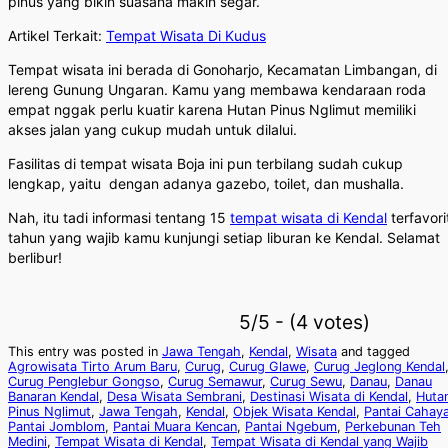
pinus yang bikin suasana makin segar.
Artikel Terkait:
Tempat Wisata Di Kudus
Tempat wisata ini berada di Gonoharjo, Kecamatan Limbangan, di
lereng Gunung Ungaran. Kamu yang membawa kendaraan roda
empat nggak perlu kuatir karena Hutan Pinus Nglimut memiliki
akses jalan yang cukup mudah untuk dilalui.
Fasilitas di tempat wisata Boja ini pun terbilang sudah cukup
lengkap, yaitu dengan adanya gazebo, toilet, dan mushalla.
Nah, itu tadi informasi tentang 15
tempat wisata di Kendal
terfavori
tahun yang wajib kamu kunjungi setiap liburan ke Kendal. Selamat
berlibur!
5/5 - (4 votes)
This entry was posted in
Jawa Tengah
,
Kendal
,
Wisata
and tagged
Agrowisata Tirto Arum Baru
,
Curug
,
Curug Glawe
,
Curug Jeglong Kendal
Curug Penglebur Gongso
,
Curug Semawur
,
Curug Sewu
,
Danau
,
Danau
Banaran Kendal
,
Desa Wisata Sembrani
,
Destinasi Wisata di Kendal
,
Huta
Pinus Nglimut
,
Jawa Tengah
,
Kendal
,
Objek Wisata Kendal
,
Pantai Cahay
Pantai Jomblom
,
Pantai Muara Kencan
,
Pantai Ngebum
,
Perkebunan Teh
Medini
,
Tempat Wisata di Kendal
,
Tempat Wisata di Kendal yang Wajib