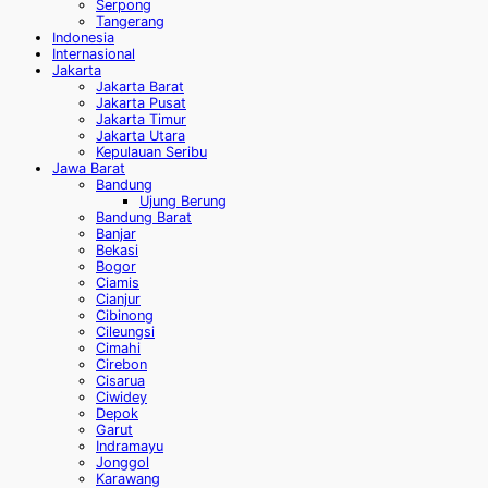
Serpong
Tangerang
Indonesia
Internasional
Jakarta
Jakarta Barat
Jakarta Pusat
Jakarta Timur
Jakarta Utara
Kepulauan Seribu
Jawa Barat
Bandung
Ujung Berung
Bandung Barat
Banjar
Bekasi
Bogor
Ciamis
Cianjur
Cibinong
Cileungsi
Cimahi
Cirebon
Cisarua
Ciwidey
Depok
Garut
Indramayu
Jonggol
Karawang