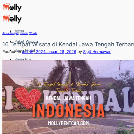
Skip
to
content
Menu
Jawa Tengah
,
Kendal
,
Wisata
Paket Wisata
16 Tempat Wisata di Kendal Jawa Tengah Terbar
Sewa Mobil
Posted on
Juli 16, 2024
Januari 28, 2026
by
Sigit Hermawan
Sewa Bus
Sewa Elf
Sewa Hiace
Hubungi
Hubungi