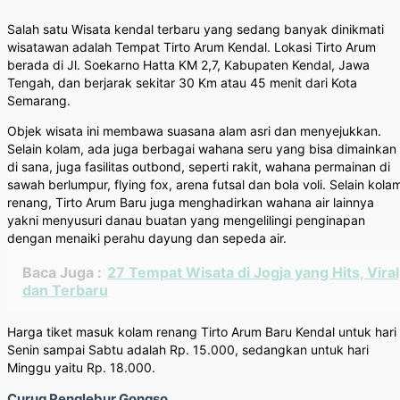
Salah satu Wisata kendal terbaru yang sedang banyak dinikmati
wisatawan adalah Tempat Tirto Arum Kendal. Lokasi Tirto Arum
berada di Jl. Soekarno Hatta KM 2,7, Kabupaten Kendal, Jawa
Tengah, dan berjarak sekitar 30 Km atau 45 menit dari Kota
Semarang.
Objek wisata ini membawa suasana alam asri dan menyejukkan.
Selain kolam, ada juga berbagai wahana seru yang bisa dimainkan
di sana, juga fasilitas outbond, seperti rakit, wahana permainan di
sawah berlumpur, flying fox, arena futsal dan bola voli. Selain kola
renang, Tirto Arum Baru juga menghadirkan wahana air lainnya
yakni menyusuri danau buatan yang mengelilingi penginapan
dengan menaiki perahu dayung dan sepeda air.
Baca Juga :
27 Tempat Wisata di Jogja yang Hits, Viral
dan Terbaru
Harga tiket masuk kolam renang Tirto Arum Baru Kendal untuk hari
Senin sampai Sabtu adalah Rp. 15.000, sedangkan untuk hari
Minggu yaitu Rp. 18.000.
Curug Penglebur Gongso