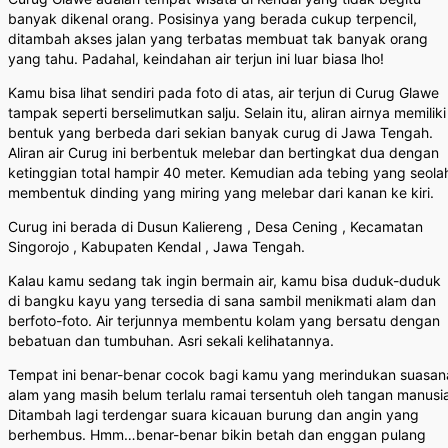
banyak dikenal orang. Posisinya yang berada cukup terpencil,
ditambah akses jalan yang terbatas membuat tak banyak orang
yang tahu. Padahal, keindahan air terjun ini luar biasa lho!
Kamu bisa lihat sendiri pada foto di atas, air terjun di Curug Glawe
tampak seperti berselimutkan salju. Selain itu, aliran airnya memiliki
bentuk yang berbeda dari sekian banyak curug di Jawa Tengah.
Aliran air Curug ini berbentuk melebar dan bertingkat dua dengan
ketinggian total hampir 40 meter. Kemudian ada tebing yang seola
membentuk dinding yang miring yang melebar dari kanan ke kiri.
Curug ini berada di Dusun Kaliereng , Desa Cening , Kecamatan
Singorojo , Kabupaten Kendal , Jawa Tengah.
Kalau kamu sedang tak ingin bermain air, kamu bisa duduk-duduk
di bangku kayu yang tersedia di sana sambil menikmati alam dan
berfoto-foto. Air terjunnya membentu kolam yang bersatu dengan
bebatuan dan tumbuhan. Asri sekali kelihatannya.
Tempat ini benar-benar cocok bagi kamu yang merindukan suasan
alam yang masih belum terlalu ramai tersentuh oleh tangan manusi
Ditambah lagi terdengar suara kicauan burung dan angin yang
berhembus. Hmm…benar-benar bikin betah dan enggan pulang