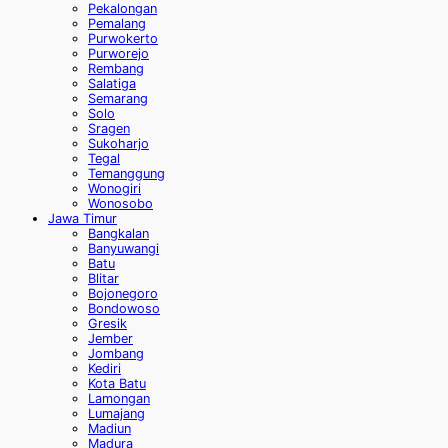
Pekalongan
Pemalang
Purwokerto
Purworejo
Rembang
Salatiga
Semarang
Solo
Sragen
Sukoharjo
Tegal
Temanggung
Wonogiri
Wonosobo
Jawa Timur
Bangkalan
Banyuwangi
Batu
Blitar
Bojonegoro
Bondowoso
Gresik
Jember
Jombang
Kediri
Kota Batu
Lamongan
Lumajang
Madiun
Madura