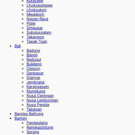
Kutacane
Lhokseumawe
Lhoksukon
Meulaboh
Nagan Raya
Pidie
Simeulue
Subulussalam
Takengon
Tapak Tuan
Bali
Badung
Bangli
Bedugul
Buleleng
Cilegon
Denpasar
Gianyar
Jembrana
Karangasem
Klungkung
Nusa Ceningan
Nusa Lembongan
Nusa Penida
Tabanan
Bangka Belitung
Banten
Pandeglang
Rangkasbitung
Serang