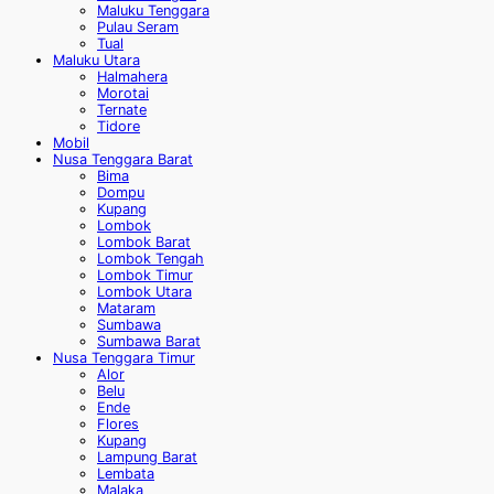
Maluku Tenggara
Pulau Seram
Tual
Maluku Utara
Halmahera
Morotai
Ternate
Tidore
Mobil
Nusa Tenggara Barat
Bima
Dompu
Kupang
Lombok
Lombok Barat
Lombok Tengah
Lombok Timur
Lombok Utara
Mataram
Sumbawa
Sumbawa Barat
Nusa Tenggara Timur
Alor
Belu
Ende
Flores
Kupang
Lampung Barat
Lembata
Malaka