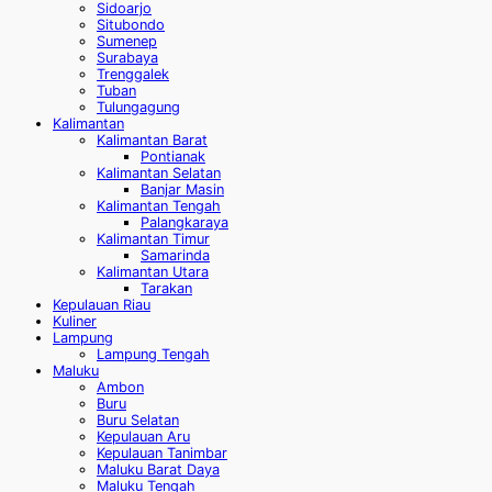
Sidoarjo
Situbondo
Sumenep
Surabaya
Trenggalek
Tuban
Tulungagung
Kalimantan
Kalimantan Barat
Pontianak
Kalimantan Selatan
Banjar Masin
Kalimantan Tengah
Palangkaraya
Kalimantan Timur
Samarinda
Kalimantan Utara
Tarakan
Kepulauan Riau
Kuliner
Lampung
Lampung Tengah
Maluku
Ambon
Buru
Buru Selatan
Kepulauan Aru
Kepulauan Tanimbar
Maluku Barat Daya
Maluku Tengah