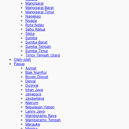
Manggarai
Manggarai Barat
Manggarai Timur
Nagekeo
Ngada
Rote Ndao
Sabu Raijua
Sikka
Sumba
Sumba Barat
Sumba Tengah
Sumba Timur
Timor Tengah Utara
Oleh-oleh
Papua
Asmat
Biak Numfor
Boven Digoel
Deiyai
Dogiyai
Intan Jaya
Jayapura
Jayawijaya
Keerom
Kepulauan Yapen
Lanny Jaya
Mamberamo Raya
Mamberamo Tengah
Merauke
Mimika