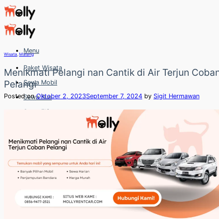
Skip
to
content
Menu
Wisata
,
Malang
Paket Wisata
Menikmati Pelangi nan Cantik di Air Terjun Coba
Pelangi
Sewa Mobil
Posted on
Oktober 2, 2023
September 7, 2024
by
Sigit Hermawan
Sewa Bus
Sewa Elf
Sewa Hiace
Hubungi
Hubungi