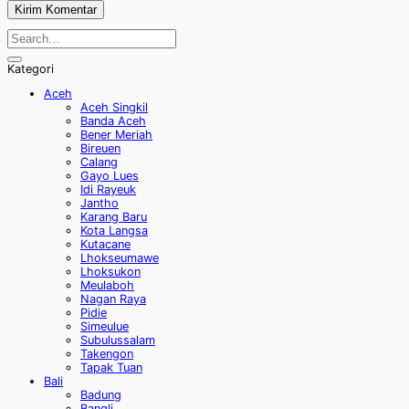
Kategori
Aceh
Aceh Singkil
Banda Aceh
Bener Meriah
Bireuen
Calang
Gayo Lues
Idi Rayeuk
Jantho
Karang Baru
Kota Langsa
Kutacane
Lhokseumawe
Lhoksukon
Meulaboh
Nagan Raya
Pidie
Simeulue
Subulussalam
Takengon
Tapak Tuan
Bali
Badung
Bangli