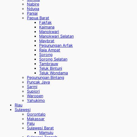
Nabire
Nduga
Paniai
Papua Barat
Fakfak
Kaimana
Manokwari
Manokwari Selatan
Maybrat
Pegunungan Arfak
Raja Ampat
Sorong
Sorong Selatan
Tambrauw
Teluk Bintuni
Teluk Wondama
Pegunungan Bintang
Puncak Jaya
Sarmi
Supiori
Waropen
Yahukimo
Riau
Sulawesi
Gorontalo
Makassar
Palu
Sulawesi Barat
Mamuju