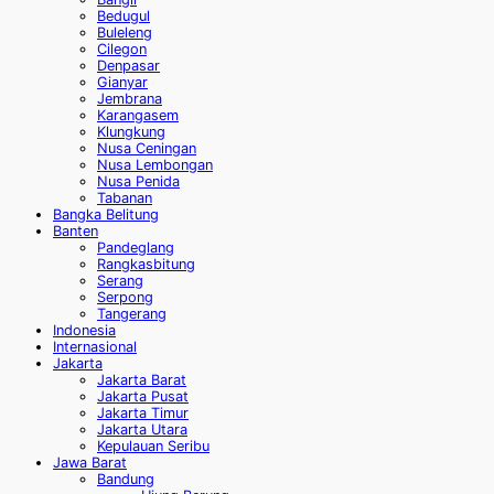
Bedugul
Buleleng
Cilegon
Denpasar
Gianyar
Jembrana
Karangasem
Klungkung
Nusa Ceningan
Nusa Lembongan
Nusa Penida
Tabanan
Bangka Belitung
Banten
Pandeglang
Rangkasbitung
Serang
Serpong
Tangerang
Indonesia
Internasional
Jakarta
Jakarta Barat
Jakarta Pusat
Jakarta Timur
Jakarta Utara
Kepulauan Seribu
Jawa Barat
Bandung