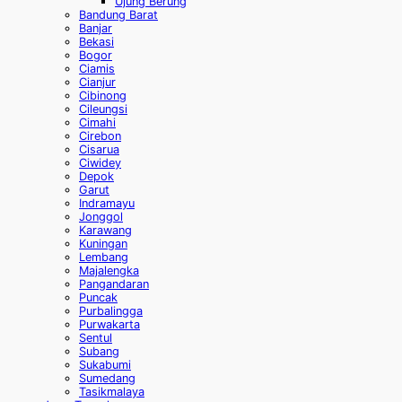
Ujung Berung
Bandung Barat
Banjar
Bekasi
Bogor
Ciamis
Cianjur
Cibinong
Cileungsi
Cimahi
Cirebon
Cisarua
Ciwidey
Depok
Garut
Indramayu
Jonggol
Karawang
Kuningan
Lembang
Majalengka
Pangandaran
Puncak
Purbalingga
Purwakarta
Sentul
Subang
Sukabumi
Sumedang
Tasikmalaya