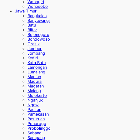
Wonogiri
Wonosobo
Jawa Timur
Bangkalan
Banyuwangi
Batu
Blitar
Bojonegoro
Bondowoso
Gresik
Jember
Jombang
Kediri
Kota Batu
Lamongan
Lumajang
Madiun
Madura
Magetan
Malang
Mojokerto
Nganjuk
Ngawi
Pacitan
Pamekasan
Pasuruan
Ponorogo
Probolinggo
Sabang
Sampang