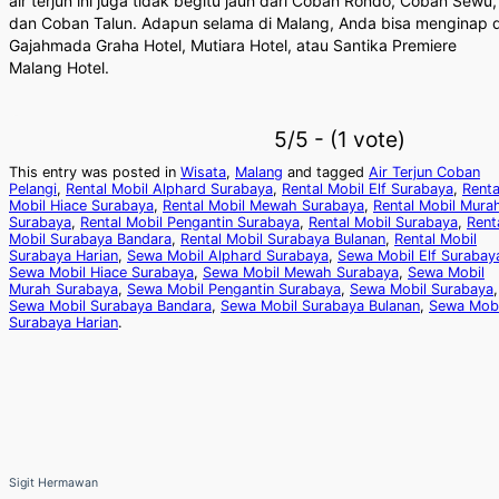
air terjun ini juga tidak begitu jauh dari Coban Rondo, Coban Sewu,
dan Coban Talun. Adapun selama di Malang, Anda bisa menginap d
Gajahmada Graha Hotel, Mutiara Hotel, atau Santika Premiere
Malang Hotel.
5/5 - (1 vote)
This entry was posted in
Wisata
,
Malang
and tagged
Air Terjun Coban
Pelangi
,
Rental Mobil Alphard Surabaya
,
Rental Mobil Elf Surabaya
,
Renta
Mobil Hiace Surabaya
,
Rental Mobil Mewah Surabaya
,
Rental Mobil Mura
Surabaya
,
Rental Mobil Pengantin Surabaya
,
Rental Mobil Surabaya
,
Rent
Mobil Surabaya Bandara
,
Rental Mobil Surabaya Bulanan
,
Rental Mobil
Surabaya Harian
,
Sewa Mobil Alphard Surabaya
,
Sewa Mobil Elf Surabay
Sewa Mobil Hiace Surabaya
,
Sewa Mobil Mewah Surabaya
,
Sewa Mobil
Murah Surabaya
,
Sewa Mobil Pengantin Surabaya
,
Sewa Mobil Surabaya
,
Sewa Mobil Surabaya Bandara
,
Sewa Mobil Surabaya Bulanan
,
Sewa Mobi
Surabaya Harian
.
Sigit Hermawan