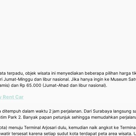
ta terpadu, objek wisata ini menyediakan beberapa pilihan harga t
 Jumat-Minggu dan libur nasional. Jika hanya ingin ke Museum Sat
amis) dan Rp 65.000 (Jumat-Ahad dan libur nasional).
ly Rent Car
a ditempuh dalam waktu 2 jam perjalanan. Dari Surabaya langsung 
 Jatim Park 2. Banyak papan petunjuk sehingga memudahkan perjalan
) menuju Terminal Arjosari dulu, kemudian naik angkot ke Terminal
awatir tersesat karena setiap sudut kota terdapat peta area wisata.