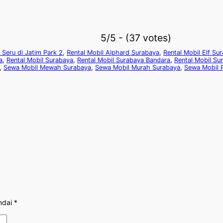
5/5 - (37 votes)
 Seru di Jatim Park 2
,
Rental Mobil Alphard Surabaya
,
Rental Mobil Elf Su
a
,
Rental Mobil Surabaya
,
Rental Mobil Surabaya Bandara
,
Rental Mobil Su
,
Sewa Mobil Mewah Surabaya
,
Sewa Mobil Murah Surabaya
,
Sewa Mobil 
ndai
*