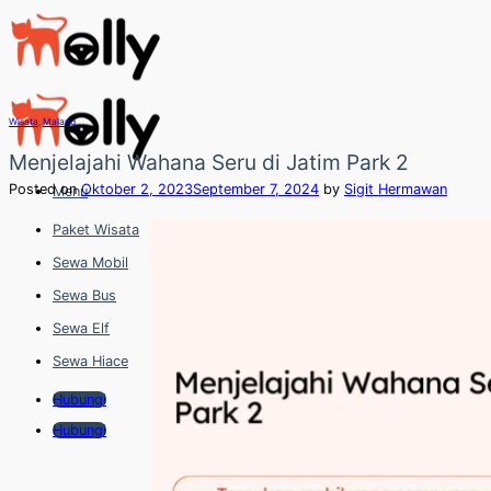
Skip
to
content
Wisata
,
Malang
Menjelajahi Wahana Seru di Jatim Park 2
Posted on
Oktober 2, 2023
September 7, 2024
by
Sigit Hermawan
Menu
Paket Wisata
Sewa Mobil
Sewa Bus
Sewa Elf
Sewa Hiace
Hubungi
Hubungi