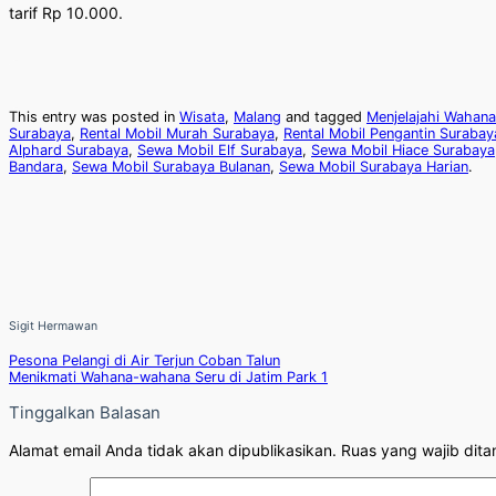
tarif Rp 10.000.
This entry was posted in
Wisata
,
Malang
and tagged
Menjelajahi Wahana
Surabaya
,
Rental Mobil Murah Surabaya
,
Rental Mobil Pengantin Surabay
Alphard Surabaya
,
Sewa Mobil Elf Surabaya
,
Sewa Mobil Hiace Surabaya
Bandara
,
Sewa Mobil Surabaya Bulanan
,
Sewa Mobil Surabaya Harian
.
Sigit Hermawan
Pesona Pelangi di Air Terjun Coban Talun
Menikmati Wahana-wahana Seru di Jatim Park 1
Tinggalkan Balasan
Alamat email Anda tidak akan dipublikasikan.
Ruas yang wajib dita