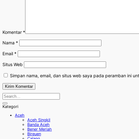
Komentar
*
Nama
*
Email
*
Situs Web
Simpan nama, email, dan situs web saya pada peramban ini un
Kategori
Aceh
Aceh Singkil
Banda Aceh
Bener Meriah
Bireuen
Calang